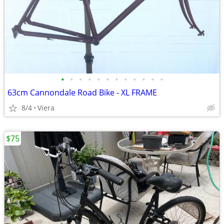
•
•
•
•
•
•
•
•
•
•
•
•
63cm Cannondale Road Bike - XL FRAME
8/4
Viera
$75