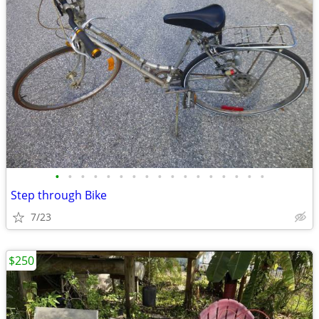
•
•
•
•
•
•
•
•
•
•
•
•
•
•
•
•
•
Step through Bike
7/23
$250