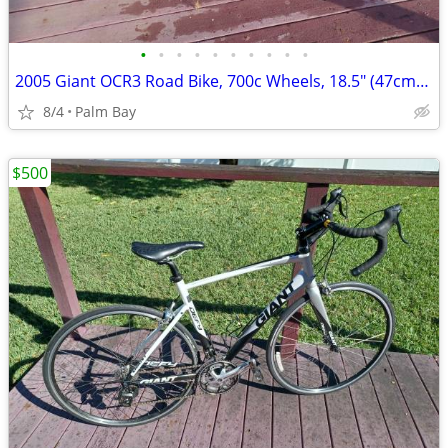
•
•
•
•
•
•
•
•
•
•
2005 Giant OCR3 Road Bike, 700c Wheels, 18.5" (47cm) Aluminum Frame
8/4
Palm Bay
$500