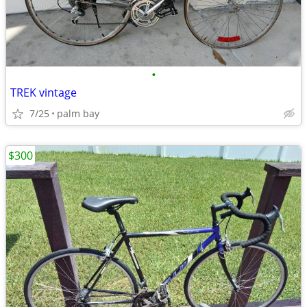
•
TREK vintage
7/25
palm bay
$300