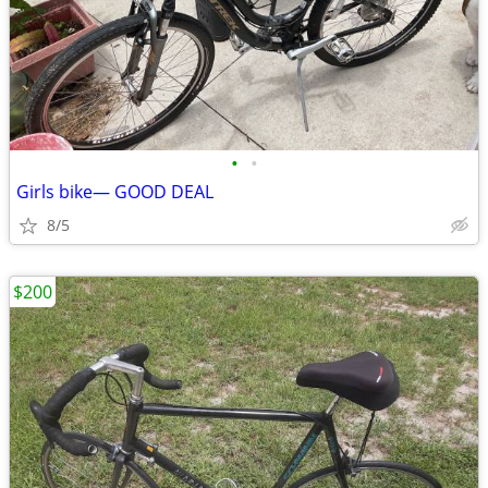
•
•
Girls bike— GOOD DEAL
8/5
$200