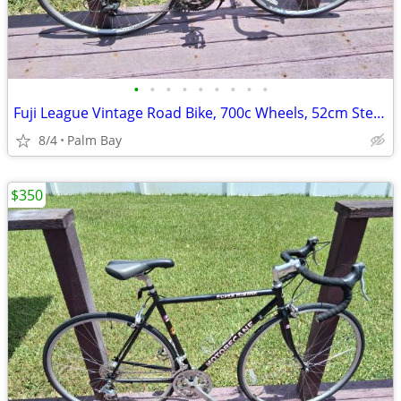
•
•
•
•
•
•
•
•
•
Fuji League Vintage Road Bike, 700c Wheels, 52cm Steel Frame
8/4
Palm Bay
$350