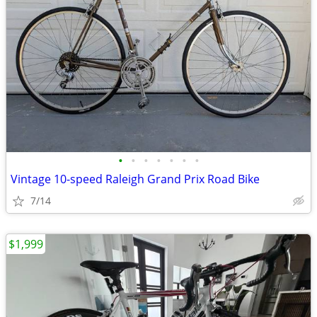
•
•
•
•
•
•
•
Vintage 10-speed Raleigh Grand Prix Road Bike
7/14
$1,999