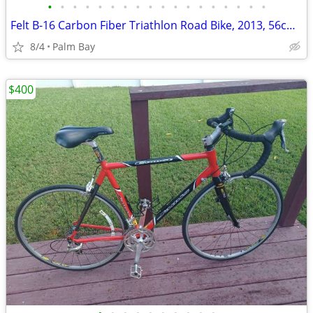
•
•
•
•
•
•
•
•
•
•
•
•
•
•
•
•
•
•
Felt B-16 Carbon Fiber Triathlon Road Bike, 2013, 56cm, 20 speed, 2x10
8/4
Palm Bay
$400