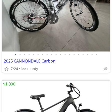
•
•
•
•
•
•
•
•
•
•
•
•
•
•
•
•
•
•
•
2025 CANNONDALE Carbon
7/24
lee county
$1,000