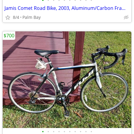
•
•
•
•
•
•
•
•
•
•
Jamis Comet Road Bike, 2003, Aluminum/Carbon Frame, 56cm
8/4
Palm Bay
$700
•
•
•
•
•
•
•
•
•
•