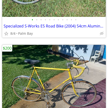
•
•
•
•
•
•
•
•
•
•
•
Specialized S-Works E5 Road Bike (2004) 54cm Aluminum Frame, 700c
8/4
Palm Bay
$200