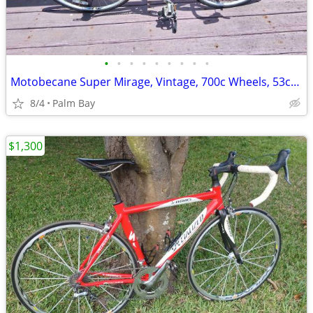
•
•
•
•
•
•
•
•
•
Motobecane Super Mirage, Vintage, 700c Wheels, 53cm Steel Frame
8/4
Palm Bay
$1,300