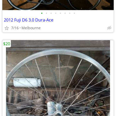
•
•
•
•
•
•
•
•
2012 Fuji D6 3.0 Dura-Ace
7/16
Melbourne
$20