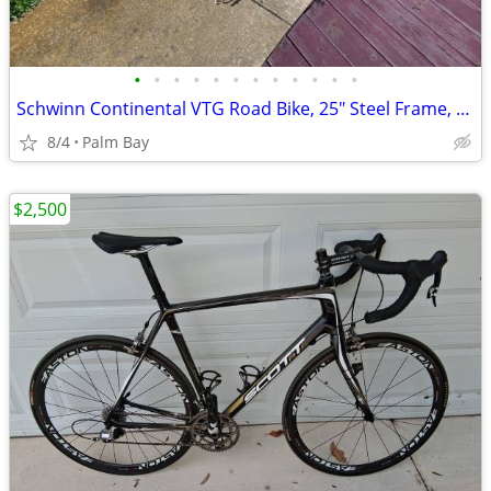
•
•
•
•
•
•
•
•
•
•
•
•
Schwinn Continental VTG Road Bike, 25" Steel Frame, 27" Wheels
8/4
Palm Bay
$2,500