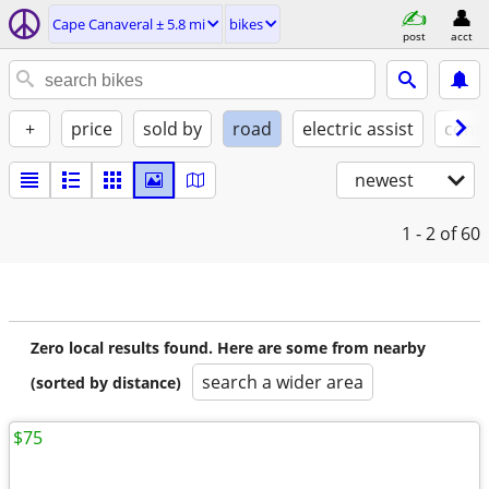
Cape Canaveral ± 5.8 mi
bikes
post
acct
+
price
sold by
road
electric assist
condi
newest
1 - 2
of 60
Zero local results found. Here are some from nearby
search a wider area
(sorted by distance)
$75