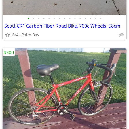
•
•
•
•
•
•
•
•
•
•
•
•
•
•
•
Scott CR1 Carbon Fiber Road Bike, 700c Wheels, 58cm
8/4
Palm Bay
$300