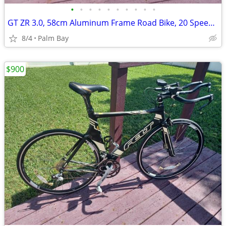
•
•
•
•
•
•
•
•
•
•
GT ZR 3.0, 58cm Aluminum Frame Road Bike, 20 Speed (2x10), 2001
8/4
Palm Bay
$900