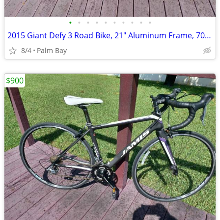
•
•
•
•
•
•
•
•
•
•
2015 Giant Defy 3 Road Bike, 21" Aluminum Frame, 700c Wheels
8/4
Palm Bay
$900