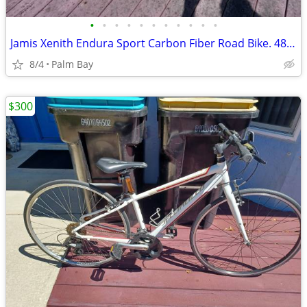
•
•
•
•
•
•
•
•
•
•
•
Jamis Xenith Endura Sport Carbon Fiber Road Bike. 48cm, 2016, 20 Speed
8/4
Palm Bay
$300