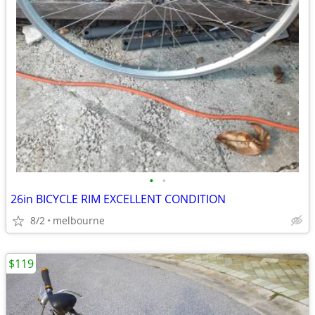
•
•
26in BICYCLE RIM EXCELLENT CONDITION
8/2
melbourne
$119