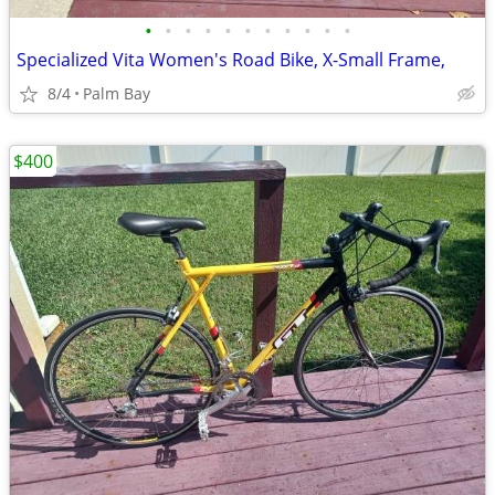
•
•
•
•
•
•
•
•
•
•
•
Specialized Vita Women's Road Bike, X-Small Frame,
8/4
Palm Bay
$400