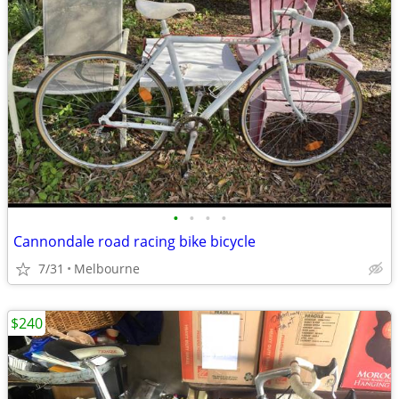
•
•
•
•
Cannondale road racing bike bicycle
7/31
Melbourne
$240