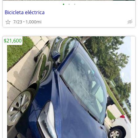
•
•
•
Bicicleta eléctrica
7/23
1,000mi
$21,600