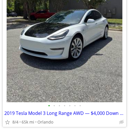
•
•
•
•
•
•
•
2019 Tesla Model 3 Long Range AWD — $4,000 Down / Finance Available
8/4
65k mi
Orlando