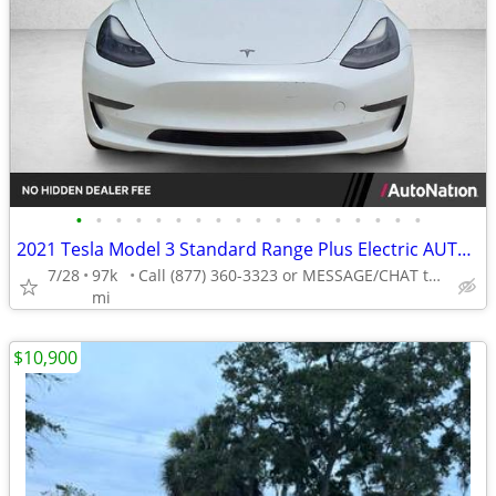
•
•
•
•
•
•
•
•
•
•
•
•
•
•
•
•
•
•
2021 Tesla Model 3 Standard Range Plus Electric AUTONATION
7/28
97k
Call (877) 360-3323 or MESSAGE/CHAT to confirm availability
mi
$10,900