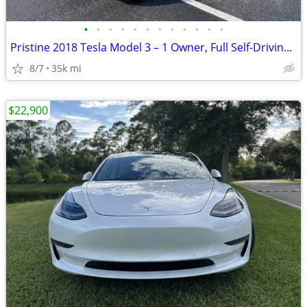
•
•
•
•
•
•
•
•
•
•
•
•
Pristine 2018 Tesla Model 3 – 1 Owner, Full Self-Driving, 35,079 Miles
8/7
35k mi
$22,900