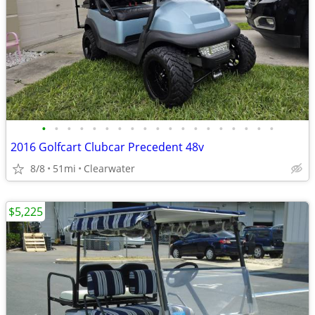
•
•
•
•
•
•
•
•
•
•
•
•
•
•
•
•
•
•
•
2016 Golfcart Clubcar Precedent 48v
8/8
51mi
Clearwater
$5,225