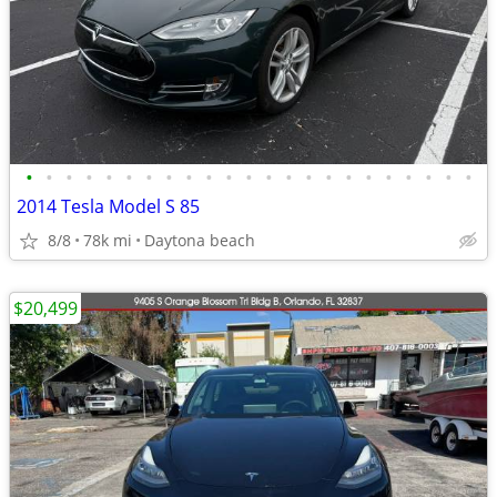
•
•
•
•
•
•
•
•
•
•
•
•
•
•
•
•
•
•
•
•
•
•
•
2014 Tesla Model S 85
8/8
78k mi
Daytona beach
$20,499