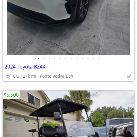
•
•
•
•
•
•
•
•
•
•
•
•
2024 Toyota BZ4X
8/3
21k mi
Ponte Vedra Bch.
$5,500