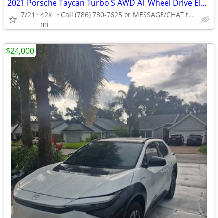
2021 Porsche Taycan Turbo S AWD All Wheel Drive Electric AUTONATION
7/21
42k
Call (786) 730-7625 or MESSAGE/CHAT to confirm availability
mi
$24,000