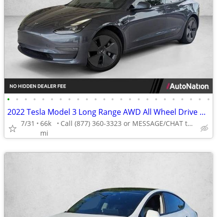
•
•
•
•
•
•
•
•
•
•
•
•
•
•
•
•
•
•
•
•
•
•
•
•
2022 Tesla Model 3 Long Range AWD All Wheel Drive Electric AUTONATION
7/31
66k
Call (877) 360-3323 or MESSAGE/CHAT to confirm availability
mi