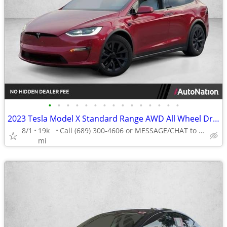
•
•
•
•
•
•
•
•
•
•
•
•
•
•
•
2023 Tesla Model X Standard Range AWD All Wheel Drive SUV Electric AUTONATION
8/1
19k
Call (689) 300-4606 or MESSAGE/CHAT to confirm availability
mi