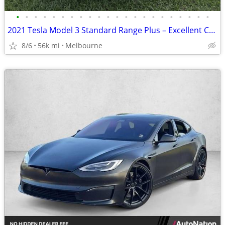
•
•
•
•
•
•
•
•
•
•
•
•
•
•
•
•
•
•
•
•
•
•
2021 Tesla Model 3 Standard Range Plus – Excellent Condition – 56,000
8/6
56k mi
Melbourne