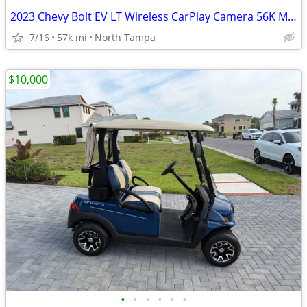
2023 Chevy Bolt EV LT Wireless CarPlay Camera 56K Miles
7/16
57k mi
North Tampa
$10,000
•
•
•
•
•
•