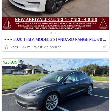
•
•
•
~ ~ ~ 2020 TESLA MODEL 3 STANDARD RANGE PLUS !! 1 OWNER !!CLEAN CARFAX
7/28
34k mi
West Melbourne
$25,999