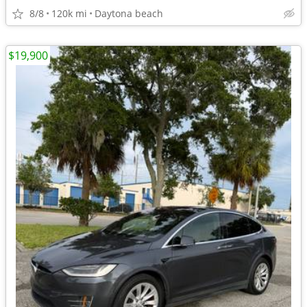
8/8
120k mi
Daytona beach
$19,900