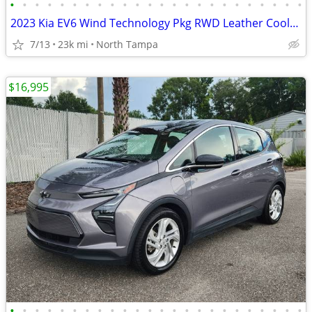
•
•
•
•
•
•
•
•
•
•
•
•
•
•
•
•
•
•
•
•
•
•
•
•
2023 Kia EV6 Wind Technology Pkg RWD Leather Cooled Seats CarPlay 22K!
7/13
23k mi
North Tampa
$16,995
•
•
•
•
•
•
•
•
•
•
•
•
•
•
•
•
•
•
•
•
•
•
•
•