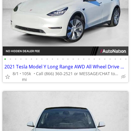
•
•
•
•
•
•
•
•
•
•
•
•
•
•
•
•
•
•
•
•
•
•
•
•
2021 Tesla Model Y Long Range AWD All Wheel Drive SUV Electric AUTONATION
8/1
105k
Call (866) 360-2521 or MESSAGE/CHAT to confirm availability
mi