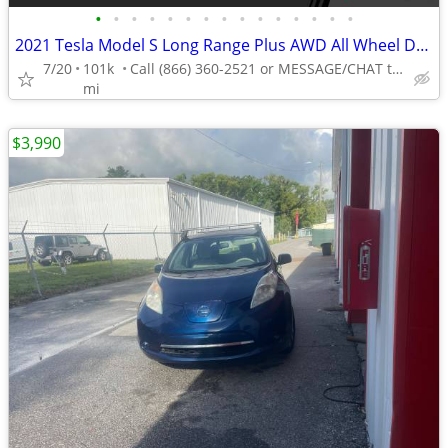
•
•
•
•
•
•
•
•
•
•
•
•
•
•
•
2021 Tesla Model S Long Range Plus AWD All Wheel Drive Electric AUTONATION
7/20
101k
Call (866) 360-2521 or MESSAGE/CHAT to confirm availability
mi
$3,990