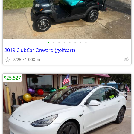
•
•
•
•
•
•
•
•
2019 ClubCar Onward (golfcart)
7/25
1,000mi
$25,527