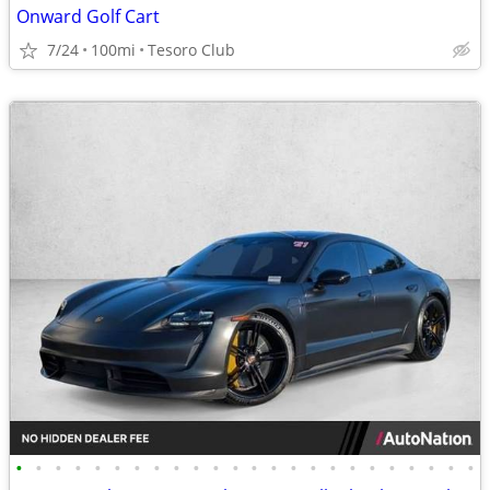
Onward Golf Cart
7/24
100mi
Tesoro Club
•
•
•
•
•
•
•
•
•
•
•
•
•
•
•
•
•
•
•
•
•
•
•
•