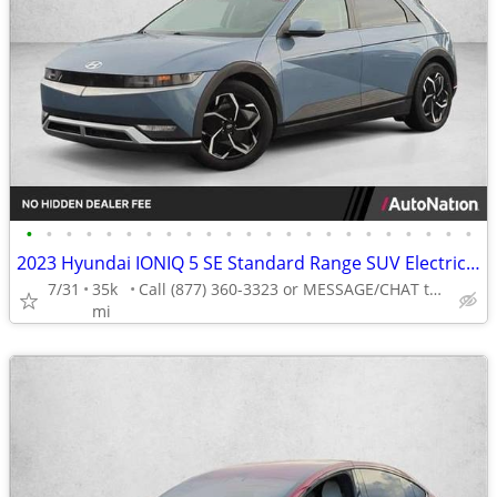
•
•
•
•
•
•
•
•
•
•
•
•
•
•
•
•
•
•
•
•
•
•
•
2023 Hyundai IONIQ 5 SE Standard Range SUV Electric AUTONATION
7/31
35k
Call (877) 360-3323 or MESSAGE/CHAT to confirm availability
mi