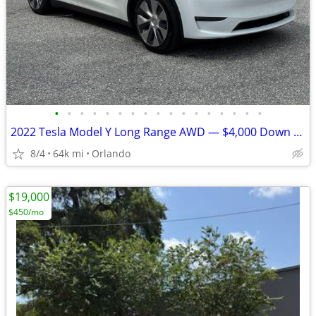
•
•
•
•
•
•
•
•
•
•
•
•
•
•
•
•
•
2022 Tesla Model Y Long Range AWD — $4,000 Down / Finance Available
8/4
64k mi
Orlando
$19,000
$450/mo