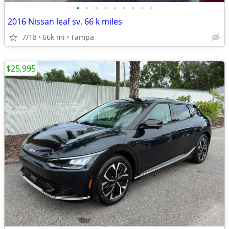
•
•
•
•
•
•
•
•
•
2016 Nissan leaf sv. 66 k miles
7/18
66k mi
Tampa
$25,995