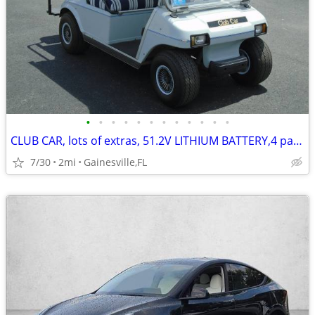
•
•
•
•
•
•
•
•
•
•
•
•
CLUB CAR, lots of extras, 51.2V LITHIUM BATTERY,4 passenger golf cart
7/30
2mi
Gainesville,FL