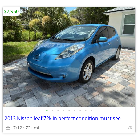
$2,950
•
•
•
•
•
•
•
•
•
2013 Nissan leaf 72k in perfect condition must see
7/12
72k mi