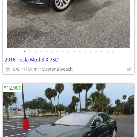
•
•
•
•
•
•
•
•
•
•
•
•
•
•
•
•
•
2016 Tesla Model X 75D
8/8
110k mi
Daytona beach
$12,900