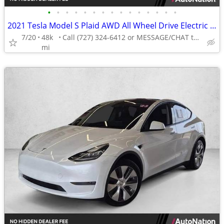
•
•
•
•
•
•
•
•
•
•
•
•
•
•
•
2021 Tesla Model S Plaid AWD All Wheel Drive Electric AUTONATION
7/20
48k
Call (727) 324-6412 or MESSAGE/CHAT to confirm availability
mi