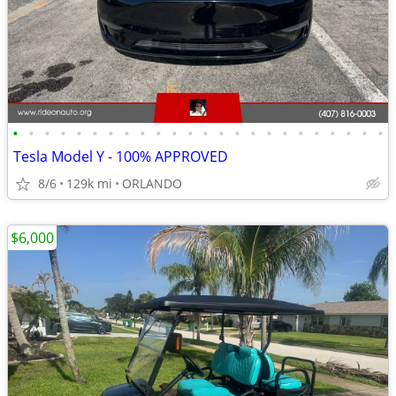
•
•
•
•
•
•
•
•
•
•
•
•
•
•
•
•
•
•
•
•
•
•
•
•
Tesla Model Y - 100% APPROVED
8/6
129k mi
ORLANDO
$6,000