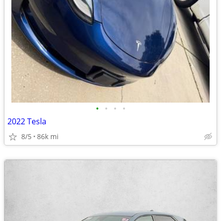
•
•
•
•
2022 Tesla
8/5
86k mi