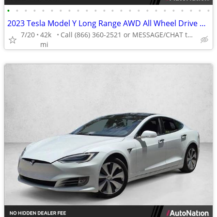
•
•
•
•
•
•
•
•
•
•
•
•
•
•
•
•
•
•
•
•
•
•
•
•
2023 Tesla Model Y Long Range AWD All Wheel Drive SUV Electric AUTONATION
7/20
42k
Call (866) 360-2521 or MESSAGE/CHAT to confirm availability
mi