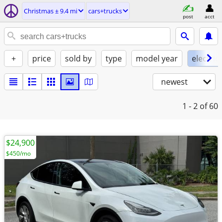
Christmas ± 9.4 mi
cars+trucks
post
acct
+
price
sold by
type
model year
electric
newest
1 - 2
of 60
$24,900
$450/mo