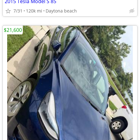
2015 Tesla Model S 85
7/31
120k mi
Daytona beach
$21,600