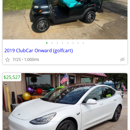
•
•
•
•
•
•
•
•
2019 ClubCar Onward (golfcart)
7/25
1,000mi
$25,527