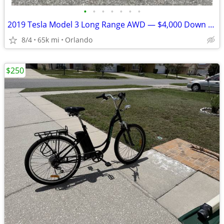
•
•
•
•
•
•
•
2019 Tesla Model 3 Long Range AWD — $4,000 Down / Finance Available
8/4
65k mi
Orlando
$250