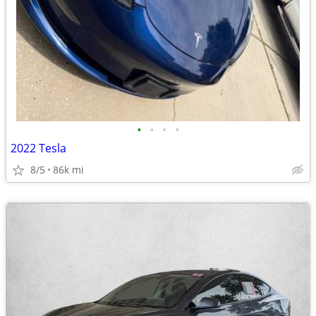
•
•
•
•
2022 Tesla
8/5
86k mi