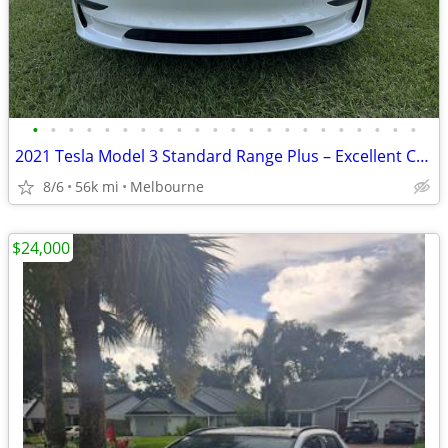
•
•
•
•
•
•
•
•
•
•
•
•
•
•
•
•
•
•
•
•
•
•
2021 Tesla Model 3 Standard Range Plus – Excellent Condition – 56,000
8/6
56k mi
Melbourne
$24,000