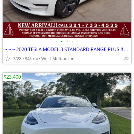
•
•
•
~ ~ ~ 2020 TESLA MODEL 3 STANDARD RANGE PLUS !! 1 OWNER !!CLEAN CARFAX
7/28
34k mi
West Melbourne
$23,400