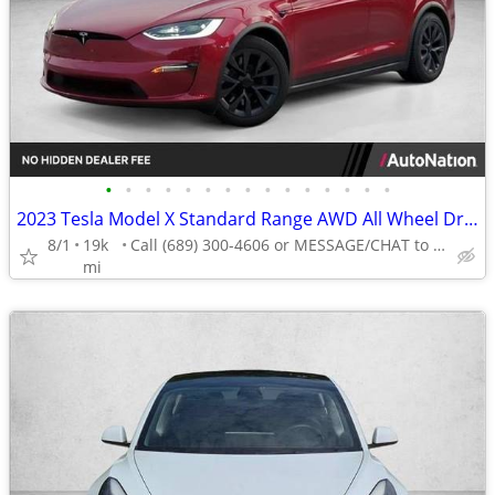
•
•
•
•
•
•
•
•
•
•
•
•
•
•
•
2023 Tesla Model X Standard Range AWD All Wheel Drive SUV Electric AUTONATION
8/1
19k
Call (689) 300-4606 or MESSAGE/CHAT to confirm availability
mi