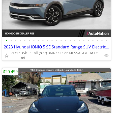
•
•
•
•
•
•
•
•
•
•
•
•
•
•
•
•
•
•
•
•
•
•
•
2023 Hyundai IONIQ 5 SE Standard Range SUV Electric AUTONATION
7/31
35k
Call (877) 360-3323 or MESSAGE/CHAT to confirm availability
mi
$20,499