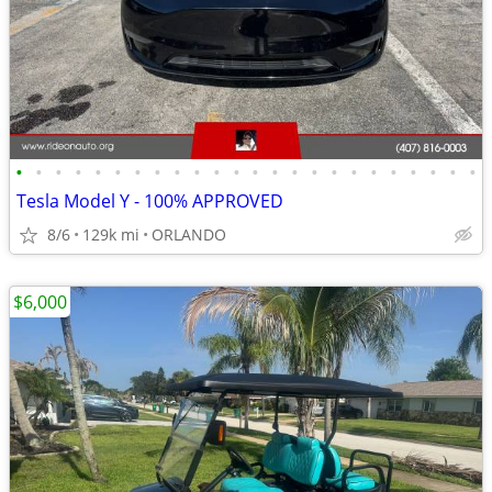
•
•
•
•
•
•
•
•
•
•
•
•
•
•
•
•
•
•
•
•
•
•
•
•
Tesla Model Y - 100% APPROVED
8/6
129k mi
ORLANDO
$6,000