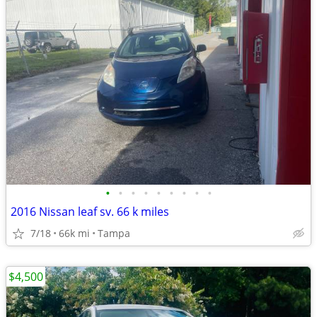
•
•
•
•
•
•
•
•
•
2016 Nissan leaf sv. 66 k miles
7/18
66k mi
Tampa
$4,500