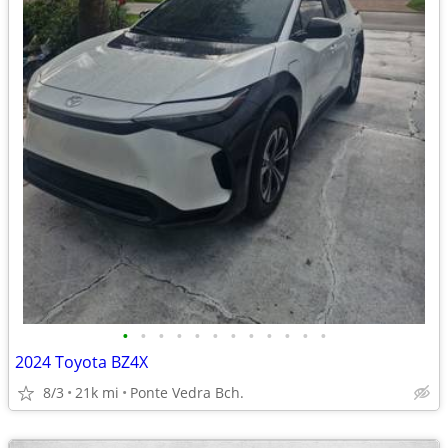
•
•
•
•
•
•
•
•
•
•
•
•
2024 Toyota BZ4X
8/3
21k mi
Ponte Vedra Bch.