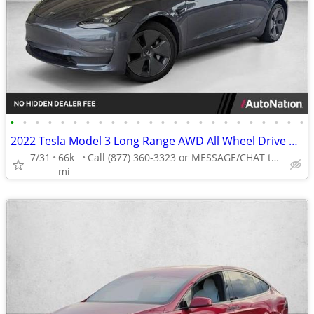
•
•
•
•
•
•
•
•
•
•
•
•
•
•
•
•
•
•
•
•
•
•
•
•
2022 Tesla Model 3 Long Range AWD All Wheel Drive Electric AUTONATION
7/31
66k
Call (877) 360-3323 or MESSAGE/CHAT to confirm availability
mi