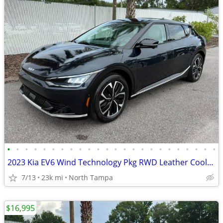
•
•
•
•
•
•
•
•
•
•
•
•
•
•
•
•
•
•
•
•
•
•
•
•
2023 Kia EV6 Wind Technology Pkg RWD Leather Cooled Seats CarPlay 22K!
7/13
23k mi
North Tampa
$16,995