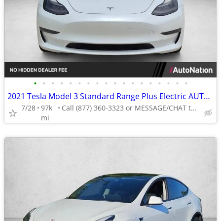
•
•
•
•
•
•
•
•
•
•
•
•
•
•
•
•
•
•
2021 Tesla Model 3 Standard Range Plus Electric AUTONATION
7/28
97k
Call (877) 360-3323 or MESSAGE/CHAT to confirm availability
mi