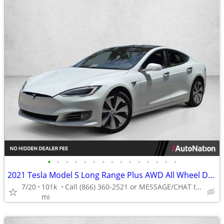
•
•
•
•
•
•
•
•
•
•
•
•
•
•
•
2021 Tesla Model S Long Range Plus AWD All Wheel Drive Electric AUTONATION
7/20
101k
Call (866) 360-2521 or MESSAGE/CHAT to confirm availability
mi