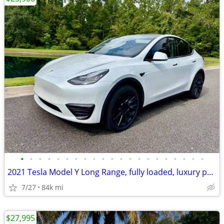
•
•
•
•
•
•
•
•
•
•
•
•
•
•
•
•
•
•
•
•
•
2021 Tesla Model Y Long Range, fully loaded, luxury performance, MINT!
7/27
84k mi
$27,995