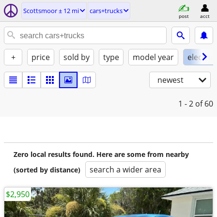
Scottsmoor ± 12 mi
cars+trucks
post
acct
+
price
sold by
type
model year
electric
newest
1 - 2
of 60
Zero local results found. Here are some from nearby
search a wider area
(sorted by distance)
$2,950