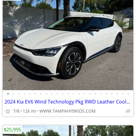
•
•
•
•
•
•
•
•
•
•
•
•
•
•
•
•
•
•
•
•
•
•
•
2024 Kia EV6 Wind Technology Pkg RWD Leather Cooled Seats CarPlay 11K
7/8
12k mi
WWW.TAMPAHYBRIDS.COM
$25,995