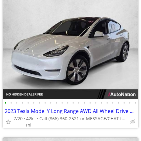
•
•
•
•
•
•
•
•
•
•
•
•
•
•
•
•
•
•
•
•
•
•
•
•
2023 Tesla Model Y Long Range AWD All Wheel Drive SUV Electric AUTONATION
7/20
42k
Call (866) 360-2521 or MESSAGE/CHAT to confirm availability
mi