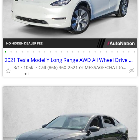
•
•
•
•
•
•
•
•
•
•
•
•
•
•
•
•
•
•
•
•
•
•
•
•
2021 Tesla Model Y Long Range AWD All Wheel Drive SUV Electric AUTONATION
8/1
105k
Call (866) 360-2521 or MESSAGE/CHAT to confirm availability
mi