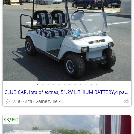
•
•
•
•
•
•
•
•
•
•
•
•
CLUB CAR, lots of extras, 51.2V LITHIUM BATTERY,4 passenger golf cart
7/30
2mi
Gainesville,FL
$3,990