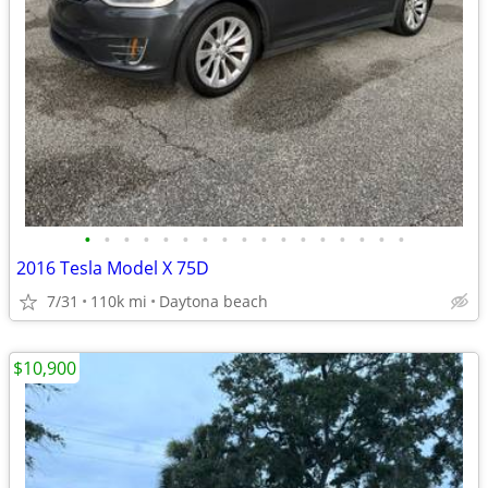
•
•
•
•
•
•
•
•
•
•
•
•
•
•
•
•
•
2016 Tesla Model X 75D
7/31
110k mi
Daytona beach
$10,900