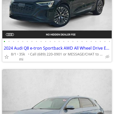
•
•
•
•
•
•
•
•
•
•
•
•
•
•
•
•
•
•
•
•
•
•
•
•
2024 Audi Q8 e-tron Sportback AWD All Wheel Drive Electric S line Premium Plus S
8/1
35k
Call (689) 220-0901 or MESSAGE/CHAT to confirm availability
mi