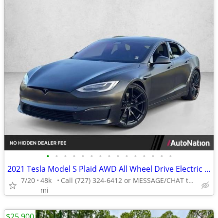
•
•
•
•
•
•
•
•
•
•
•
•
•
•
•
2021 Tesla Model S Plaid AWD All Wheel Drive Electric AUTONATION
7/20
48k
Call (727) 324-6412 or MESSAGE/CHAT to confirm availability
mi
$25,900