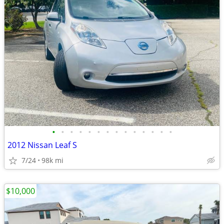
•
•
•
•
•
•
•
•
•
•
•
•
•
•
2012 Nissan Leaf S
7/24
98k mi
$10,000