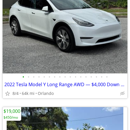
•
•
•
•
•
•
•
•
•
•
•
•
•
•
•
•
•
2022 Tesla Model Y Long Range AWD — $4,000 Down / Finance Available
8/4
64k mi
Orlando
$19,000
$450/mo