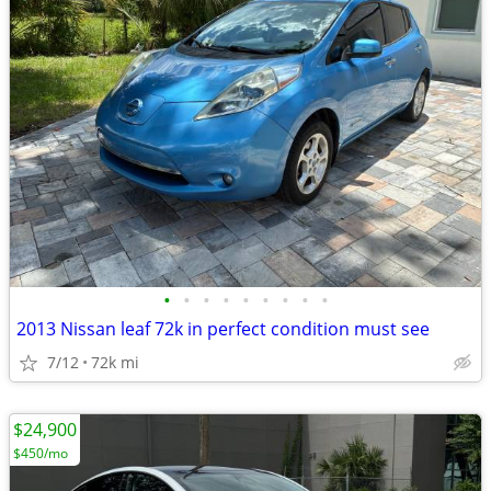
•
•
•
•
•
•
•
•
•
2013 Nissan leaf 72k in perfect condition must see
7/12
72k mi
$24,900
$450/mo