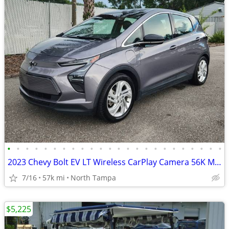
•
•
•
•
•
•
•
•
•
•
•
•
•
•
•
•
•
•
•
•
•
•
•
•
2023 Chevy Bolt EV LT Wireless CarPlay Camera 56K Miles
7/16
57k mi
North Tampa
$5,225