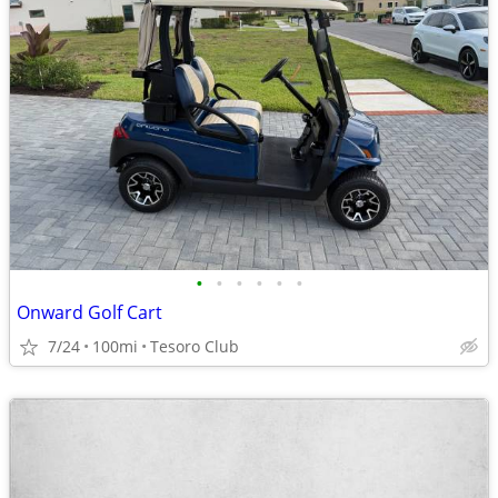
•
•
•
•
•
•
Onward Golf Cart
7/24
100mi
Tesoro Club