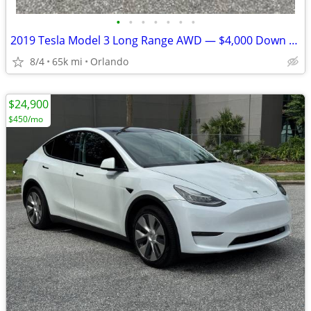
•
•
•
•
•
•
•
2019 Tesla Model 3 Long Range AWD — $4,000 Down / Finance Available
8/4
65k mi
Orlando
$24,900
$450/mo