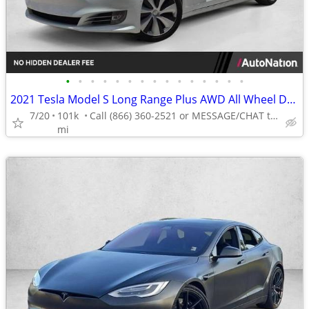
•
•
•
•
•
•
•
•
•
•
•
•
•
•
•
2021 Tesla Model S Long Range Plus AWD All Wheel Drive Electric AUTONATION
7/20
101k
Call (866) 360-2521 or MESSAGE/CHAT to confirm availability
mi