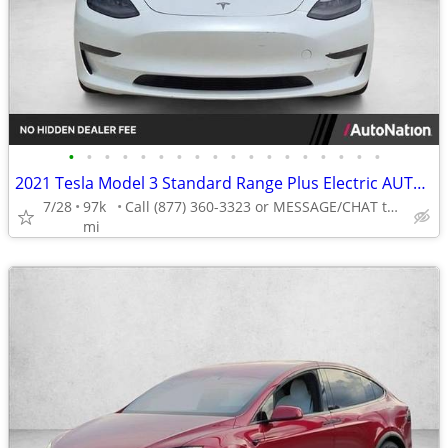
•
•
•
•
•
•
•
•
•
•
•
•
•
•
•
•
•
•
2021 Tesla Model 3 Standard Range Plus Electric AUTONATION
7/28
97k
Call (877) 360-3323 or MESSAGE/CHAT to confirm availability
mi