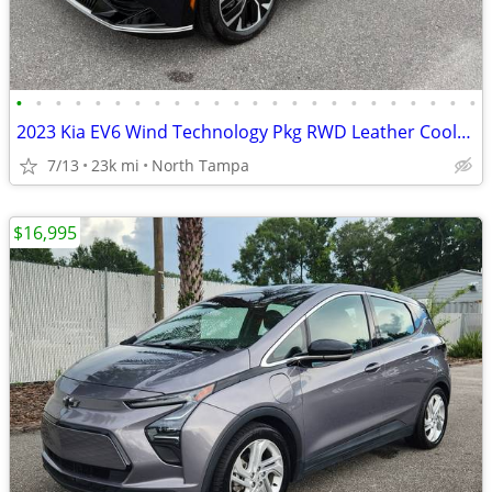
•
•
•
•
•
•
•
•
•
•
•
•
•
•
•
•
•
•
•
•
•
•
•
•
2023 Kia EV6 Wind Technology Pkg RWD Leather Cooled Seats CarPlay 22K!
7/13
23k mi
North Tampa
$16,995