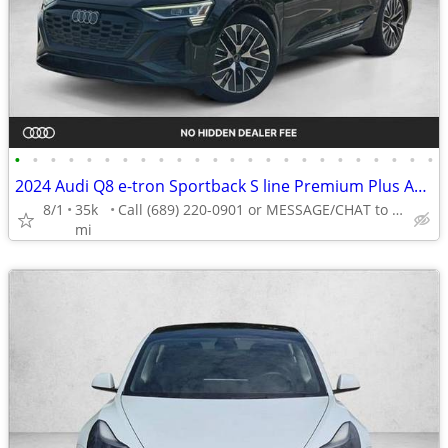
•
•
•
•
•
•
•
•
•
•
•
•
•
•
•
•
•
•
•
•
•
•
•
•
2024 Audi Q8 e-tron Sportback S line Premium Plus AWD All Wheel Drive SUV Electr
8/1
35k
Call (689) 220-0901 or MESSAGE/CHAT to confirm availability
mi