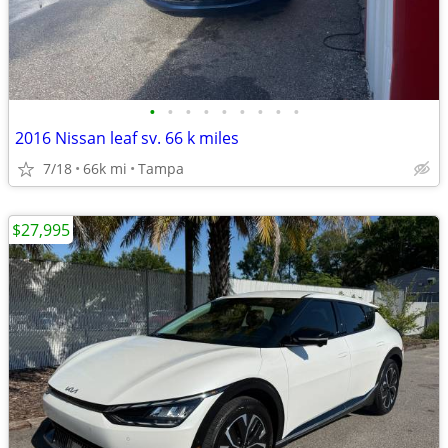
•
•
•
•
•
•
•
•
•
2016 Nissan leaf sv. 66 k miles
7/18
66k mi
Tampa
$27,995