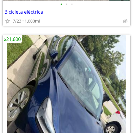
•
•
•
Bicicleta eléctrica
7/23
1,000mi
$21,600