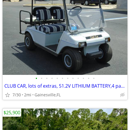
•
•
•
•
•
•
•
•
•
•
•
•
CLUB CAR, lots of extras, 51.2V LITHIUM BATTERY,4 passenger golf cart
7/30
2mi
Gainesville,FL
$25,900