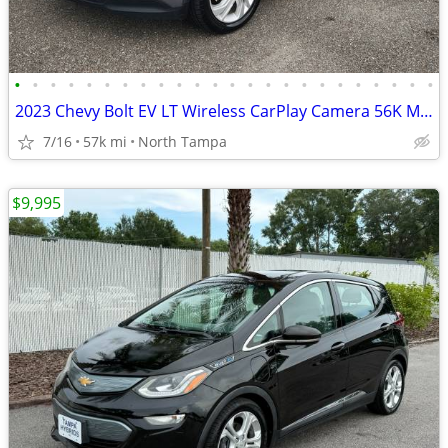
•
•
•
•
•
•
•
•
•
•
•
•
•
•
•
•
•
•
•
•
•
•
•
•
2023 Chevy Bolt EV LT Wireless CarPlay Camera 56K Miles
7/16
57k mi
North Tampa
$9,995