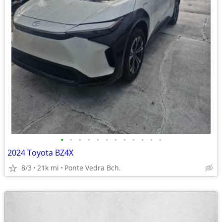
•
•
•
•
•
•
•
•
•
•
•
•
2024 Toyota BZ4X
8/3
21k mi
Ponte Vedra Bch.