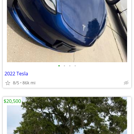
•
•
•
•
2022 Tesla
8/5
86k mi
$20,500