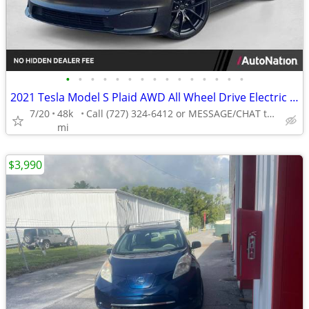
•
•
•
•
•
•
•
•
•
•
•
•
•
•
•
2021 Tesla Model S Plaid AWD All Wheel Drive Electric AUTONATION
7/20
48k
Call (727) 324-6412 or MESSAGE/CHAT to confirm availability
mi
$3,990