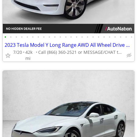
•
•
•
•
•
•
•
•
•
•
•
•
•
•
•
•
•
•
•
•
•
•
•
•
2023 Tesla Model Y Long Range AWD All Wheel Drive SUV Electric AUTONATION
7/20
42k
Call (866) 360-2521 or MESSAGE/CHAT to confirm availability
mi