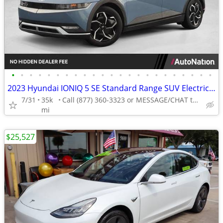
•
•
•
•
•
•
•
•
•
•
•
•
•
•
•
•
•
•
•
•
•
•
•
2023 Hyundai IONIQ 5 SE Standard Range SUV Electric AUTONATION
7/31
35k
Call (877) 360-3323 or MESSAGE/CHAT to confirm availability
mi
$25,527