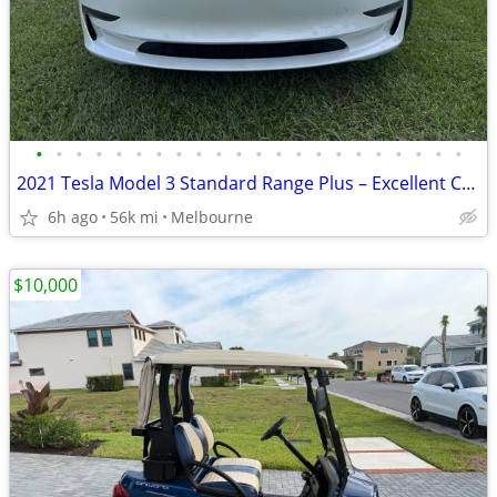
•
•
•
•
•
•
•
•
•
•
•
•
•
•
•
•
•
•
•
•
•
•
2021 Tesla Model 3 Standard Range Plus – Excellent Condition – 56,000
6h ago
56k mi
Melbourne
$10,000