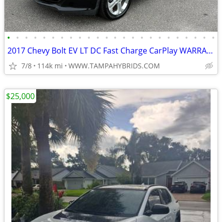
•
•
•
•
•
•
•
•
•
•
•
•
•
•
•
•
•
•
•
•
•
•
•
•
2017 Chevy Bolt EV LT DC Fast Charge CarPlay WARRANTY!
7/8
114k mi
WWW.TAMPAHYBRIDS.COM
$25,000