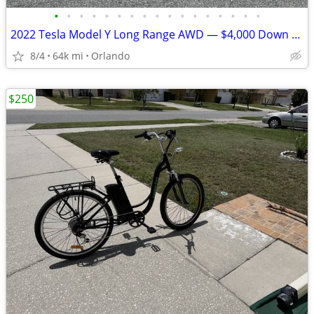
•
•
•
•
•
•
•
•
•
•
•
•
•
•
•
•
•
2022 Tesla Model Y Long Range AWD — $4,000 Down / Finance Available
8/4
64k mi
Orlando
$250