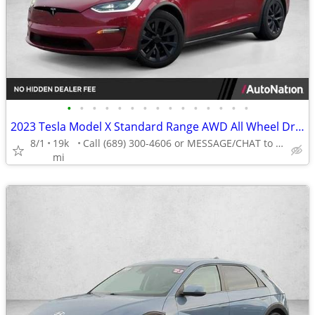
•
•
•
•
•
•
•
•
•
•
•
•
•
•
•
2023 Tesla Model X Standard Range AWD All Wheel Drive SUV Electric AUTONATION
8/1
19k
Call (689) 300-4606 or MESSAGE/CHAT to confirm availability
mi