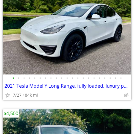
•
•
•
•
•
•
•
•
•
•
•
•
•
•
•
•
•
•
•
•
•
2021 Tesla Model Y Long Range, fully loaded, luxury performance, MINT!
7/27
84k mi
$4,500