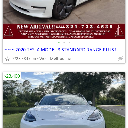
•
•
•
~ ~ ~ 2020 TESLA MODEL 3 STANDARD RANGE PLUS !! 1 OWNER !!CLEAN CARFAX
7/28
34k mi
West Melbourne
$23,400