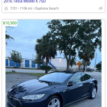
2016 Tesla Model X 75D
7/31
110k mi
Daytona beach
$10,900