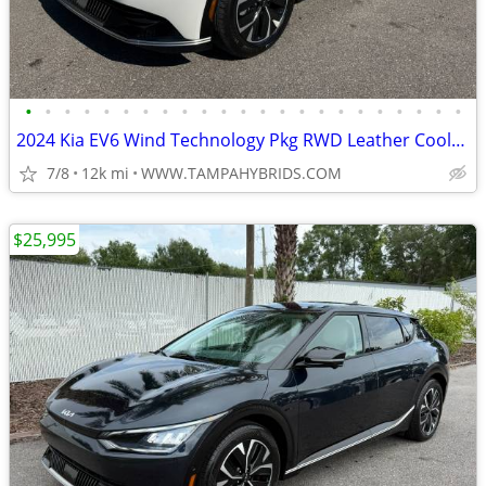
•
•
•
•
•
•
•
•
•
•
•
•
•
•
•
•
•
•
•
•
•
•
•
2024 Kia EV6 Wind Technology Pkg RWD Leather Cooled Seats CarPlay 11K
7/8
12k mi
WWW.TAMPAHYBRIDS.COM
$25,995