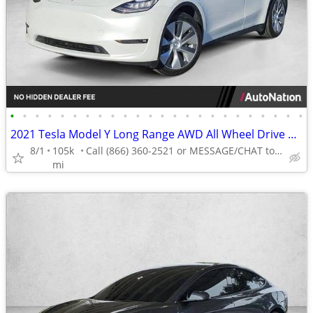
•
•
•
•
•
•
•
•
•
•
•
•
•
•
•
•
•
•
•
•
•
•
•
•
2021 Tesla Model Y Long Range AWD All Wheel Drive SUV Electric AUTONATION
8/1
105k
Call (866) 360-2521 or MESSAGE/CHAT to confirm availability
mi