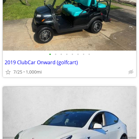
•
•
•
•
•
•
•
•
2019 ClubCar Onward (golfcart)
7/25
1,000mi