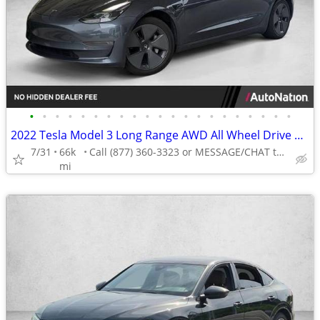
•
•
•
•
•
•
•
•
•
•
•
•
•
•
•
•
•
•
•
•
•
2022 Tesla Model 3 Long Range AWD All Wheel Drive Electric AUTONATION
7/31
66k
Call (877) 360-3323 or MESSAGE/CHAT to confirm availability
mi