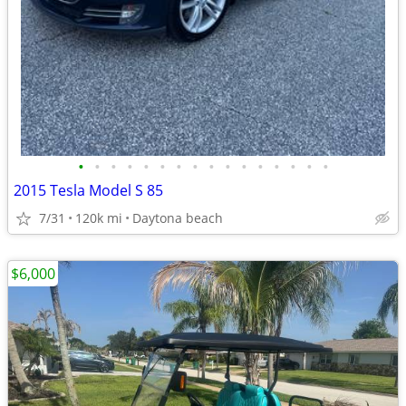
•
•
•
•
•
•
•
•
•
•
•
•
•
•
•
•
2015 Tesla Model S 85
7/31
120k mi
Daytona beach
$6,000