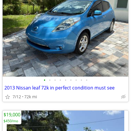
•
•
•
•
•
•
•
•
•
2013 Nissan leaf 72k in perfect condition must see
7/12
72k mi
$19,000
$450/mo