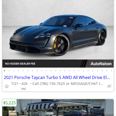
•
•
•
•
•
•
•
•
•
•
•
•
•
•
•
•
•
•
•
•
•
•
•
•
2021 Porsche Taycan Turbo S AWD All Wheel Drive Electric AUTONATION
7/21
42k
Call (786) 730-7625 or MESSAGE/CHAT to confirm availability
mi
$5,225