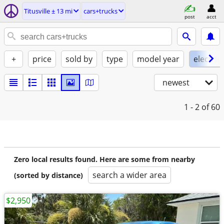
Titusville ± 13 mi
cars+trucks
post
acct
+
price
sold by
type
model year
electric
newest
1 - 2
of 60
Zero local results found. Here are some from nearby
search a wider area
(sorted by distance)
$2,950