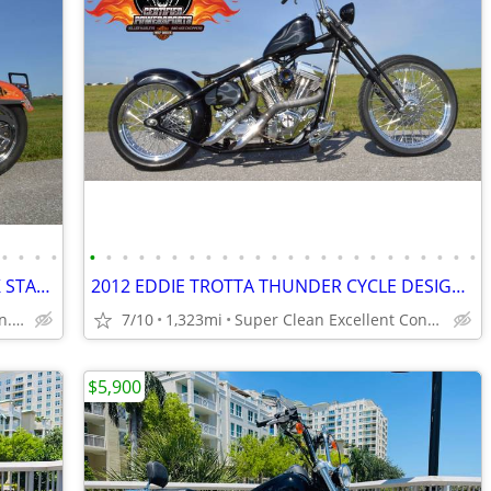
•
•
•
•
•
•
•
•
•
•
•
•
•
•
•
•
•
•
•
•
•
•
•
•
•
•
•
•
1964 HARLEY DAVIDSON PANHEAD KICK START BOBBER MINT CONDITION
2012 EDDIE TROTTA THUNDER CYCLE DESIGNS SPRINGER BOBBER CHOPPER
Showroom Mint Condition. Only 4,624 Miles.
7/10
1,323mi
Super Clean Excellent Condition
$5,900