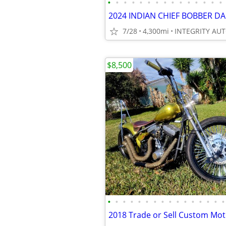
•
•
•
•
•
•
•
•
•
•
•
•
•
•
•
7/28
4,300mi
$8,500
•
•
•
•
•
•
•
•
•
•
•
•
•
•
•
•