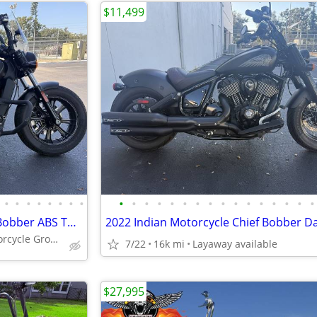
$11,499
•
•
•
•
•
•
•
•
•
•
•
•
•
•
•
•
•
•
•
•
•
•
•
•
2020 Indian Motorcycle Scout Bobber ABS Thunder Black Smoke
Largest Used Motorcycle Group in Florida
7/22
16k mi
Layaway available
$27,995