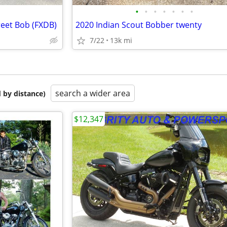
•
•
•
•
•
•
•
eet Bob (FXDB)
2020 Indian Scout Bobber twenty
7/22
13k mi
search a wider area
 by distance)
$12,347