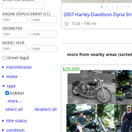
•
•
•
•
•
•
2007 Harley-Davidson Dyna Str
ENGINE DISPLACEMENT (CC)
-
7/24
19k mi
ODOMETER
-
MODEL YEAR
-
more from nearby areas (sorted
street legal
transmission
$20,000
motor
type
bobber
more...
select all
deselect all
title status
condition