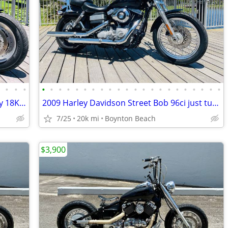
•
•
•
•
•
•
•
•
•
•
•
•
•
•
•
•
•
•
•
•
•
•
•
•
•
•
2009 HArley Davidson Dyna Fat Bob only 18K mls clean FINANCING
2009 Harley Davidson Street Bob 96ci just turned 20K FINANCING
7/25
20k mi
Boynton Beach
$3,900