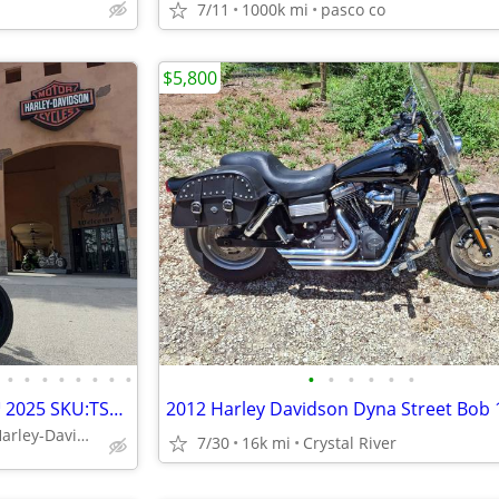
7/11
1000k mi
pasco co
$5,800
•
•
•
•
•
•
•
•
•
•
•
•
•
•
Harley-Davidson® Street Bob™ 2025 SKU:TSB044714
2012 Harley Davidson Dyna Street Bob 
Treasure Coast Harley-Davidson
7/30
16k mi
Crystal River