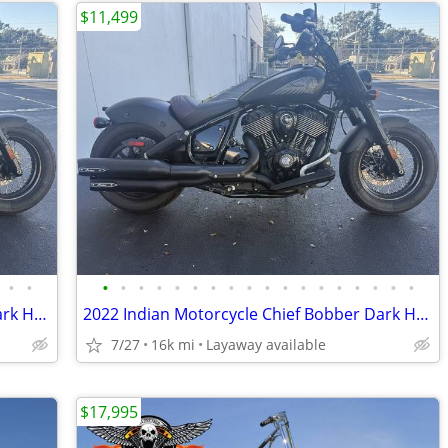
$11,499
•
•
•
•
•
•
•
•
•
•
•
•
•
•
•
•
•
•
•
•
2022 Indian Motorcycle Chief Bobber Dark Horse Black Smoke
2022 Indian Motorcycle Chief Bobber Dark Horse Black Smoke
7/27
16k mi
Layaway available
$17,995