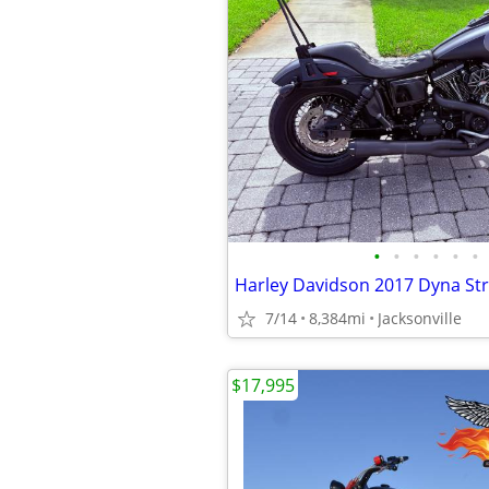
•
•
•
•
•
•
Harley Davidson 2017 Dyna St
7/14
8,384mi
Jacksonville
$17,995