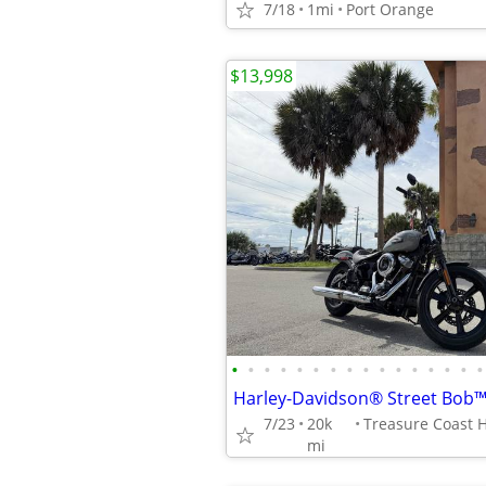
7/18
1mi
Port Orange
$13,998
•
•
•
•
•
•
•
•
•
•
•
•
•
•
•
•
7/23
20k
mi