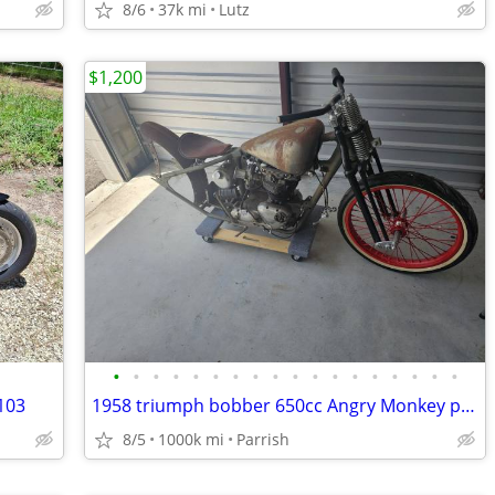
8/6
37k mi
Lutz
$1,200
•
•
•
•
•
•
•
•
•
•
•
•
•
•
•
•
•
•
103
1958 triumph bobber 650cc Angry Monkey project
8/5
1000k mi
Parrish