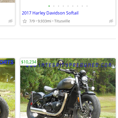
•
•
•
•
•
•
•
•
•
2017 Harley Davidson Softail
7/9
9,933mi
Titusville
$10,234