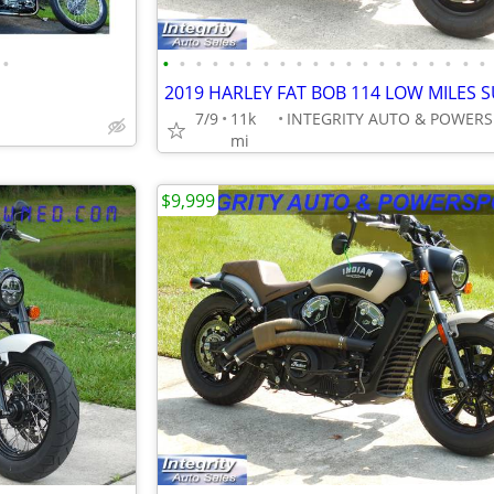
•
•
•
•
•
•
•
•
•
•
•
•
•
•
•
•
•
•
•
•
•
7/9
11k
mi
$9,999