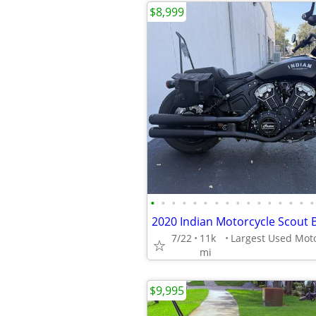
$8,999
•
•
•
•
•
•
•
•
•
•
•
•
•
•
•
•
7/22
11k
mi
$9,995