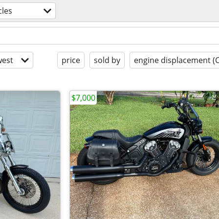
les
est
price
sold by
engine displacement (
$7,000