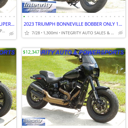
•
•
•
•
•
•
•
•
•
•
•
•
•
•
•
•
•
•
•
•
•
•
•
•
•
•
•
•
2019 HARLEY FAT BOB 114 LOW MILES SUPER NICE BIKE NO BS FEES HERE!!!!!
2023 TRIUMPH BONNEVILLE BOBBER ONLY 1300 ACTUAL MILES LIKE NEW BIKE!!!
INTEGRITY AUTO & POWERSPORTS
7/28
1,300mi
INTEGRITY AUTO SALES & POWERSPORTS
$12,347