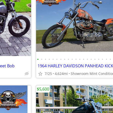
•
•
•
•
•
•
•
•
•
•
•
•
•
•
•
•
•
•
•
•
reet Bob
7/25
4,624mi
$5,600