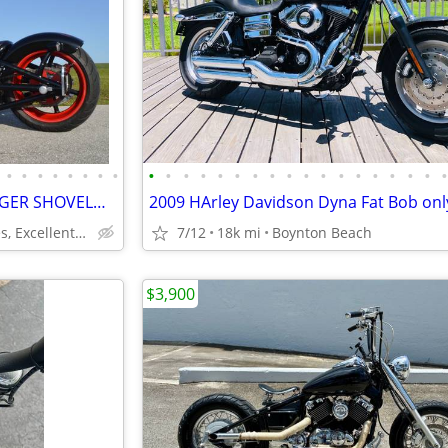
•
•
•
•
•
•
•
•
•
•
•
•
•
•
•
•
•
•
•
•
•
•
•
•
•
2005 BOURGET PYTHON SPRINGER SHOVELHEAD MT BOBBER CHOPPER
Only 2,946 Miles, Excellent Mint Condition.
7/12
18k mi
Boynton Beach
$3,900