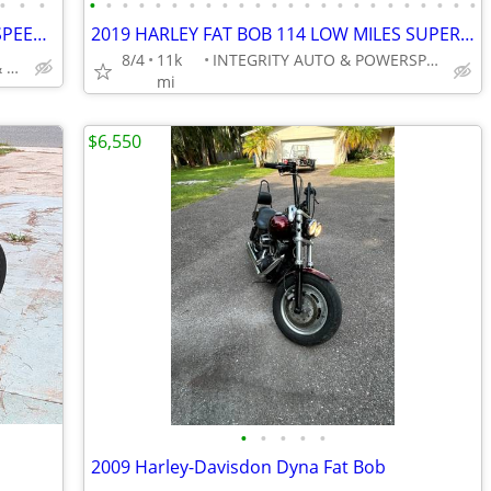
•
•
•
•
•
•
•
•
•
•
•
•
•
•
•
•
•
•
•
•
•
•
•
•
•
•
•
2023 INDIAN SCOUT BOBBER 1133CC 6 SPEED FLAWLESS BIKE NO BS FEES
2019 HARLEY FAT BOB 114 LOW MILES SUPER NICE BIKE NO BS FEES HERE!!!!!
8/4
11k
INTEGRITY AUTO & POWERSPORTS
INTEGRITY AUTO SALES & POWERSPORTS
mi
$6,550
•
•
•
•
•
2009 Harley-Davisdon Dyna Fat Bob