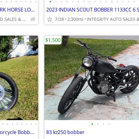
•
•
•
•
•
•
•
•
•
•
•
•
•
•
•
•
•
•
•
•
•
•
•
•
2024 INDIAN CHIEF BOBBER DARK HORSE LOW MILES FLAWLESS NO BS FEES
INTEGRITY AUTO SALES & POWERSPORTS
7/28
2,300mi
$1,500
•
•
•
•
•
•
•
•
•
•
•
•
2018 Trade or Sell Custom Motorcycle Bobber Chopper Springer
83 kz250 bobber