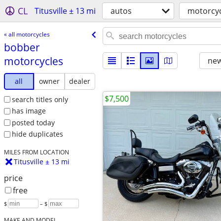
CL
Titusville ± 13 mi
autos
motorcyc
« all motorcycles
bobber
motorcycles
new
all
owner
dealer
$7,500
search titles only
has image
posted today
hide duplicates
MILES FROM LOCATION
Titusville ± 13 mi
price
free
$
– $
MAKE AND MODEL