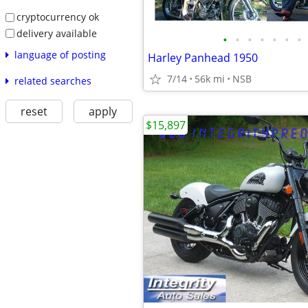
cryptocurrency ok
delivery available
•
•
•
•
•
•
•
language of posting
Harley Panhead 1950
7/14
56k mi
NSB
related searches
reset
apply
$15,897