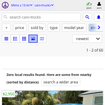
Mims ± 13 mi
cars+trucks
post
acct
+
price
sold by
type
model year
electric
newest
1 - 2
of 60
Zero local results found. Here are some from nearby
search a wider area
(sorted by distance)
$2,950