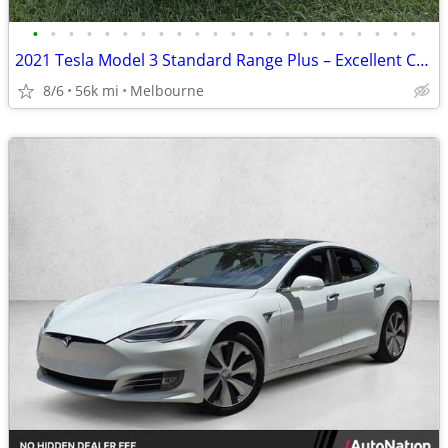
•
•
•
•
•
•
•
•
•
•
•
•
•
•
•
•
•
•
•
•
•
•
2021 Tesla Model 3 Standard Range Plus – Excellent Condition – 56,000
8/6
56k mi
Melbourne