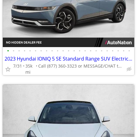
•
•
•
•
•
•
•
•
•
•
•
•
•
•
•
•
•
•
•
•
•
•
•
2023 Hyundai IONIQ 5 SE Standard Range SUV Electric AUTONATION
7/31
35k
Call (877) 360-3323 or MESSAGE/CHAT to confirm availability
mi