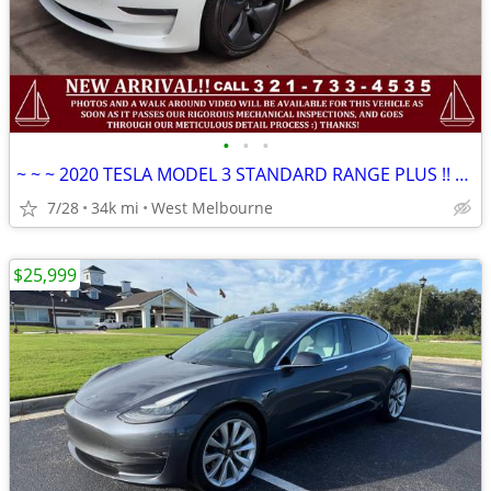
•
•
•
~ ~ ~ 2020 TESLA MODEL 3 STANDARD RANGE PLUS !! 1 OWNER !!CLEAN CARFAX
7/28
34k mi
West Melbourne
$25,999