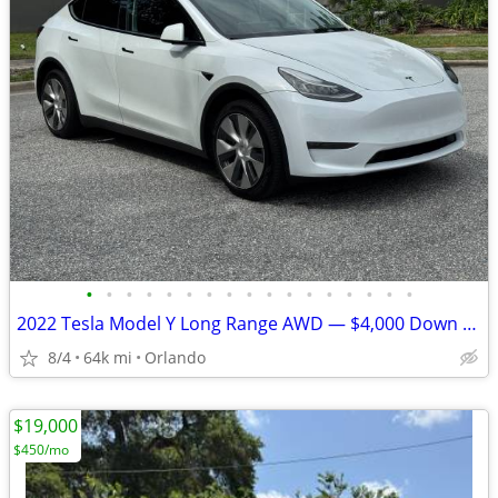
•
•
•
•
•
•
•
•
•
•
•
•
•
•
•
•
•
2022 Tesla Model Y Long Range AWD — $4,000 Down / Finance Available
8/4
64k mi
Orlando
$19,000
$450/mo