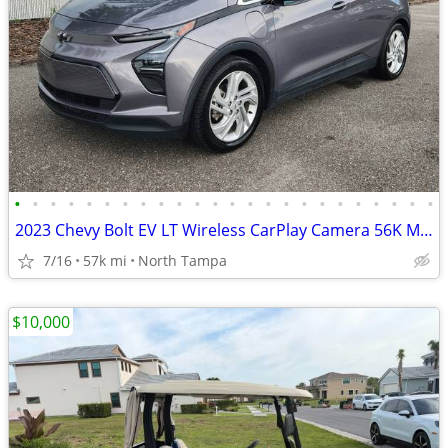
•
•
•
•
•
•
•
•
•
•
•
•
•
•
•
•
•
•
•
•
•
•
•
•
2023 Chevy Bolt EV LT Wireless CarPlay Camera 56K Miles
7/16
57k mi
North Tampa
$10,000