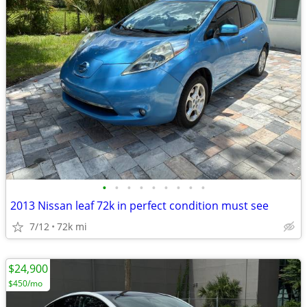
•
•
•
•
•
•
•
•
•
2013 Nissan leaf 72k in perfect condition must see
7/12
72k mi
$24,900
$450/mo