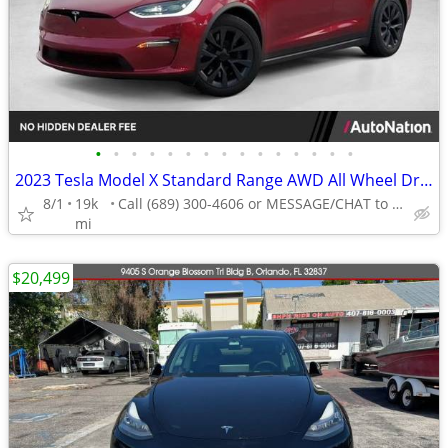
•
•
•
•
•
•
•
•
•
•
•
•
•
•
•
2023 Tesla Model X Standard Range AWD All Wheel Drive SUV Electric AUTONATION
8/1
19k
Call (689) 300-4606 or MESSAGE/CHAT to confirm availability
mi
$20,499