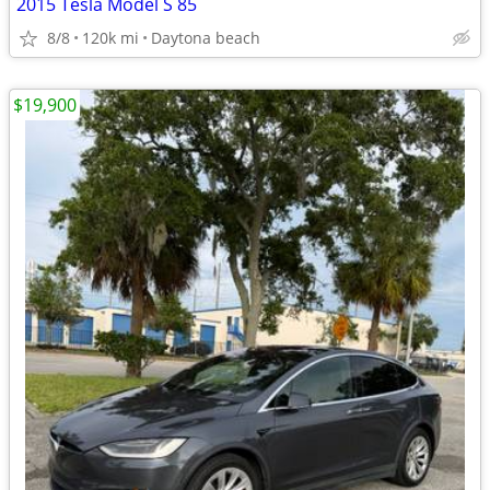
2015 Tesla Model S 85
8/8
120k mi
Daytona beach
$19,900