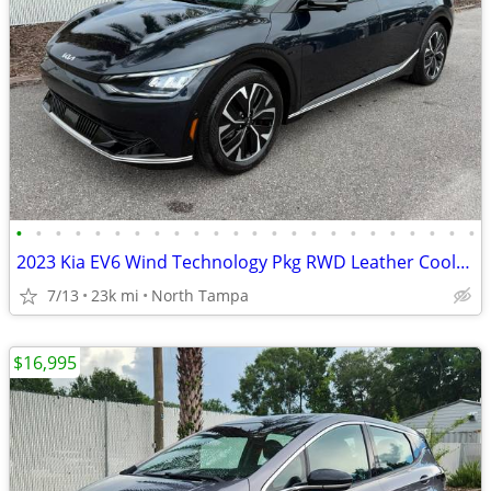
•
•
•
•
•
•
•
•
•
•
•
•
•
•
•
•
•
•
•
•
•
•
•
•
2023 Kia EV6 Wind Technology Pkg RWD Leather Cooled Seats CarPlay 22K!
7/13
23k mi
North Tampa
$16,995