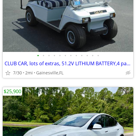
•
•
•
•
•
•
•
•
•
•
•
•
CLUB CAR, lots of extras, 51.2V LITHIUM BATTERY,4 passenger golf cart
7/30
2mi
Gainesville,FL
$25,900