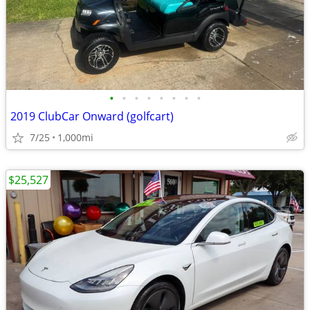
•
•
•
•
•
•
•
•
2019 ClubCar Onward (golfcart)
7/25
1,000mi
$25,527