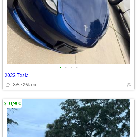
•
•
•
•
2022 Tesla
8/5
86k mi
$10,900