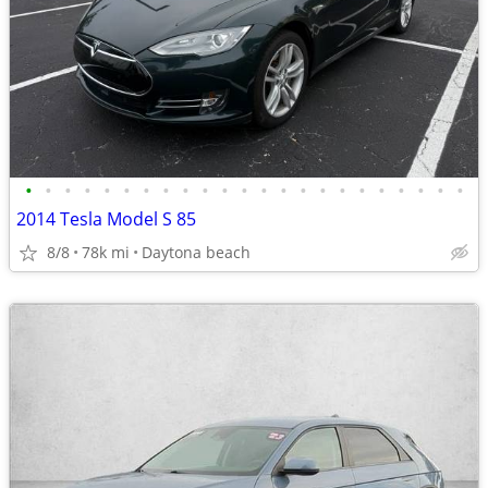
•
•
•
•
•
•
•
•
•
•
•
•
•
•
•
•
•
•
•
•
•
•
•
2014 Tesla Model S 85
8/8
78k mi
Daytona beach