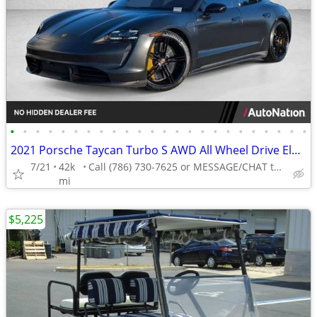
•
•
•
•
•
•
•
•
•
•
•
•
•
•
•
•
•
•
•
•
•
•
•
•
2021 Porsche Taycan Turbo S AWD All Wheel Drive Electric AUTONATION
7/21
42k
Call (786) 730-7625 or MESSAGE/CHAT to confirm availability
mi
$5,225