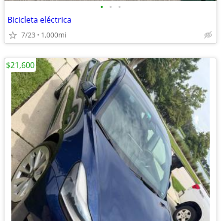
•
•
•
Bicicleta eléctrica
7/23
1,000mi
$21,600