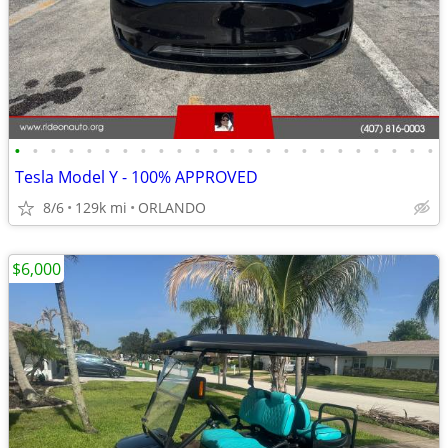
•
•
•
•
•
•
•
•
•
•
•
•
•
•
•
•
•
•
•
•
•
•
•
•
Tesla Model Y - 100% APPROVED
8/6
129k mi
ORLANDO
$6,000