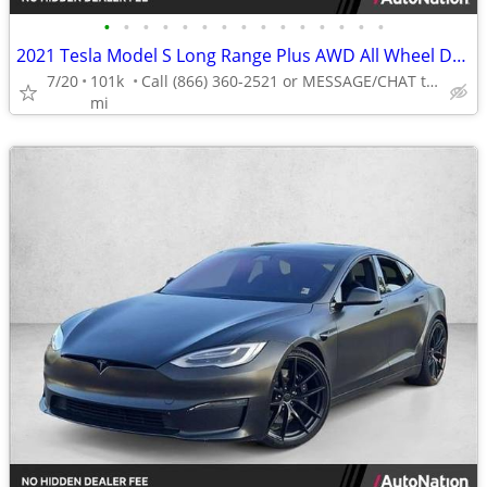
•
•
•
•
•
•
•
•
•
•
•
•
•
•
•
2021 Tesla Model S Long Range Plus AWD All Wheel Drive Electric AUTONATION
7/20
101k
Call (866) 360-2521 or MESSAGE/CHAT to confirm availability
mi