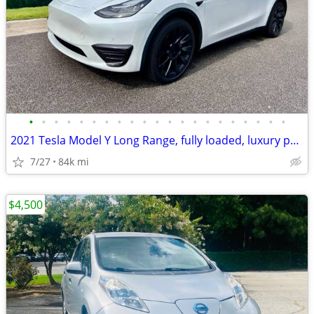
•
•
•
•
•
•
•
•
•
•
•
•
•
•
•
•
•
•
•
•
•
2021 Tesla Model Y Long Range, fully loaded, luxury performance, MINT!
7/27
84k mi
$4,500