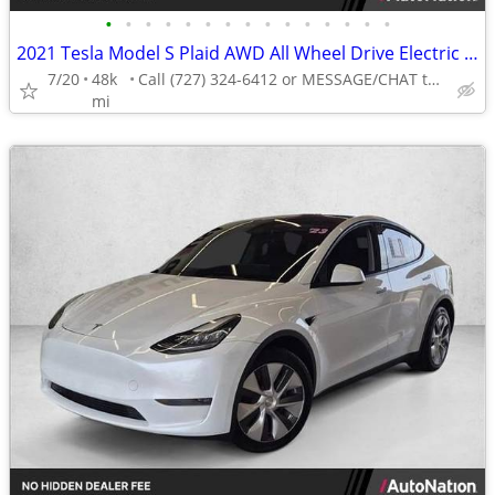
•
•
•
•
•
•
•
•
•
•
•
•
•
•
•
2021 Tesla Model S Plaid AWD All Wheel Drive Electric AUTONATION
7/20
48k
Call (727) 324-6412 or MESSAGE/CHAT to confirm availability
mi