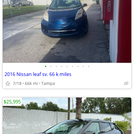
•
•
•
•
•
•
•
•
•
2016 Nissan leaf sv. 66 k miles
7/18
66k mi
Tampa
$25,995