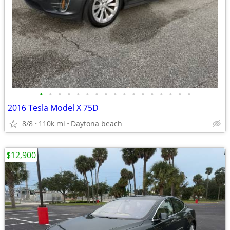
•
•
•
•
•
•
•
•
•
•
•
•
•
•
•
•
•
2016 Tesla Model X 75D
8/8
110k mi
Daytona beach
$12,900