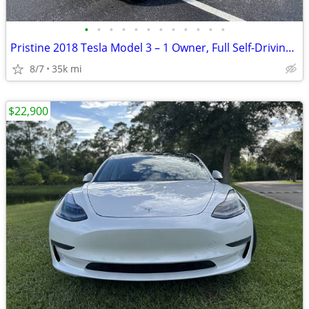
•
•
•
•
•
•
•
•
•
•
•
•
Pristine 2018 Tesla Model 3 – 1 Owner, Full Self-Driving, 35,079 Miles
8/7
35k mi
$22,900