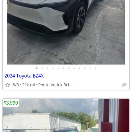
•
•
•
•
•
•
•
•
•
•
•
•
2024 Toyota BZ4X
8/3
21k mi
Ponte Vedra Bch.
$3,990