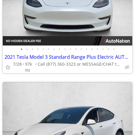
•
•
•
•
•
•
•
•
•
•
•
•
•
•
•
•
•
•
2021 Tesla Model 3 Standard Range Plus Electric AUTONATION
7/28
97k
Call (877) 360-3323 or MESSAGE/CHAT to confirm availability
mi