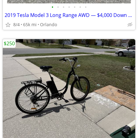
•
•
•
•
•
•
•
2019 Tesla Model 3 Long Range AWD — $4,000 Down / Finance Available
8/4
65k mi
Orlando
$250