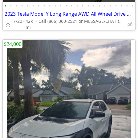
•
•
•
•
•
•
•
•
•
•
•
•
•
•
•
•
•
•
•
•
•
•
•
•
2023 Tesla Model Y Long Range AWD All Wheel Drive SUV Electric AUTONATION
7/20
42k
Call (866) 360-2521 or MESSAGE/CHAT to confirm availability
mi
$24,000