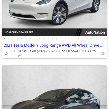
•
•
•
•
•
•
•
•
•
•
•
•
•
•
•
•
•
•
•
•
•
•
•
•
2021 Tesla Model Y Long Range AWD All Wheel Drive SUV Electric AUTONATION
8/1
105k
Call (407) 208-2301 or MESSAGE/CHAT to confirm availability
mi