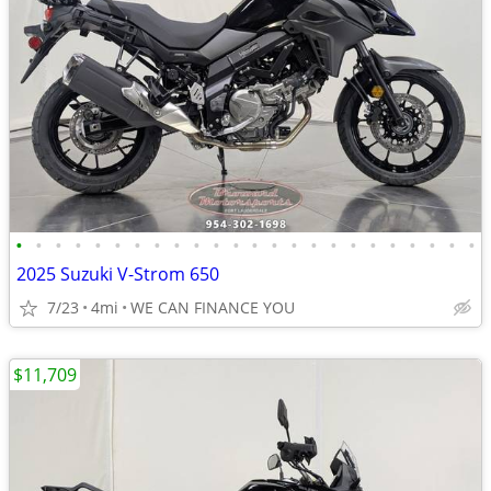
•
•
•
•
•
•
•
•
•
•
•
•
•
•
•
•
•
•
•
•
•
•
•
•
2025 Suzuki V-Strom 650
7/23
4mi
WE CAN FINANCE YOU
$11,709