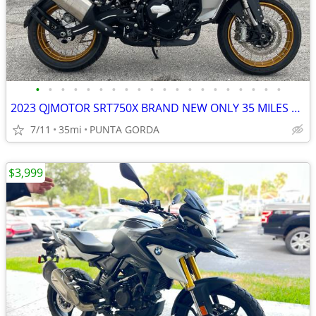
•
•
•
•
•
•
•
•
•
•
•
•
•
•
•
•
•
•
•
•
2023 QJMOTOR SRT750X BRAND NEW ONLY 35 MILES 6-SPEED BREMBO BRAKES ABS
7/11
35mi
PUNTA GORDA
$3,999