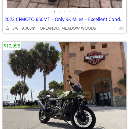
•
•
•
•
•
2022 CFMOTO 650MT – Only 9K Miles – Excellent Condition – Clean Title
8/6
9,000mi
ORLANDO, MEADOW WOODS
$10,998