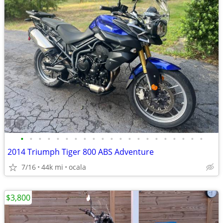
•
•
•
•
•
•
•
•
•
•
•
•
•
•
•
•
•
•
•
•
•
2014 Triumph Tiger 800 ABS Adventure
7/16
44k mi
ocala
$3,800