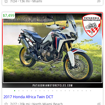
7/24
13k mi
Miami
$7,499
•
•
•
•
•
•
•
•
•
•
•
•
•
•
•
•
•
•
•
2017 Honda Africa Twin DCT
7/27
20k mi
North Miami Beach