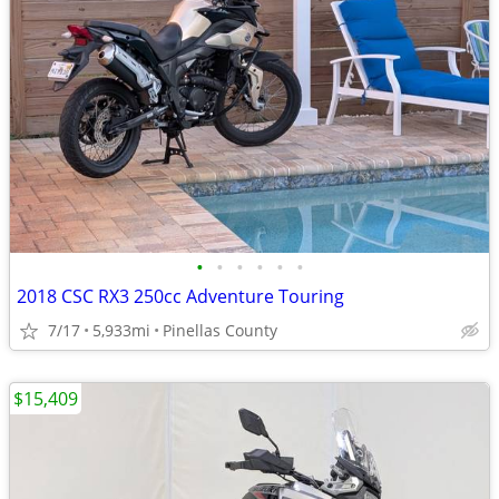
•
•
•
•
•
•
2018 CSC RX3 250cc Adventure Touring
7/17
5,933mi
Pinellas County
$15,409