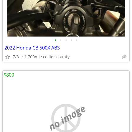
•
•
•
•
•
2022 Honda CB 500X ABS
7/31
1,700mi
collier county
$800
no image