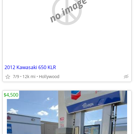
no image
2012 Kawasaki 650 KLR
7/9
12k mi
Hollywood
$4,500