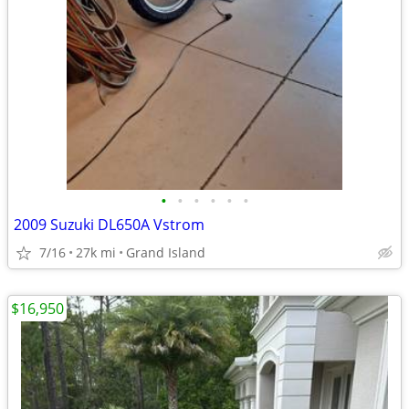
•
•
•
•
•
•
2009 Suzuki DL650A Vstrom
7/16
27k mi
Grand Island
$16,950