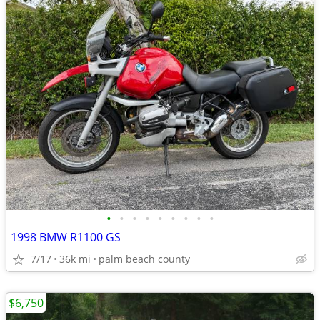
•
•
•
•
•
•
•
•
•
1998 BMW R1100 GS
7/17
36k mi
palm beach county
$6,750