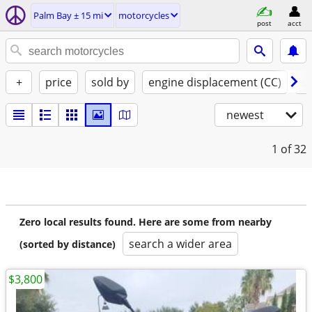
Palm Bay ± 15 mi
motorcycles
post
acct
+
price
sold by
engine displacement (CC)
st
newest
1
of 32
Zero local results found. Here are some from nearby
search a wider area
(sorted by distance)
$3,800