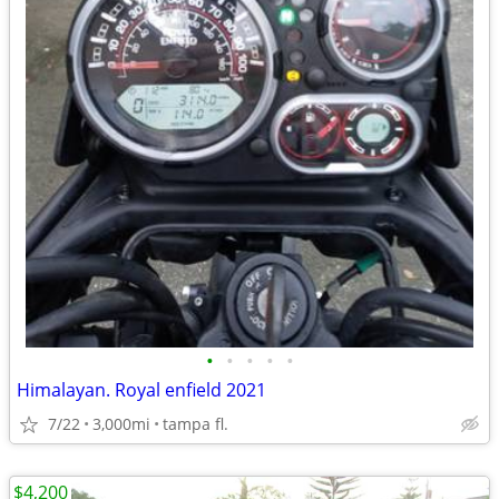
•
•
•
•
•
Himalayan. Royal enfield 2021
7/22
3,000mi
tampa fl.
$4,200