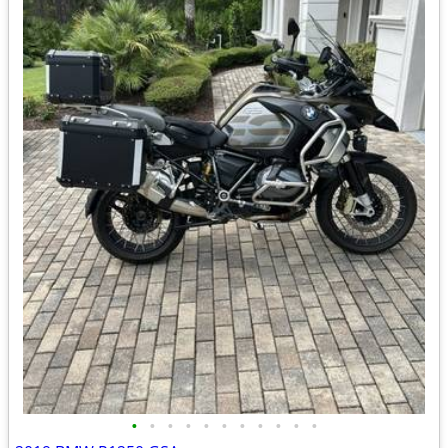
•
•
•
•
•
•
•
•
•
•
•