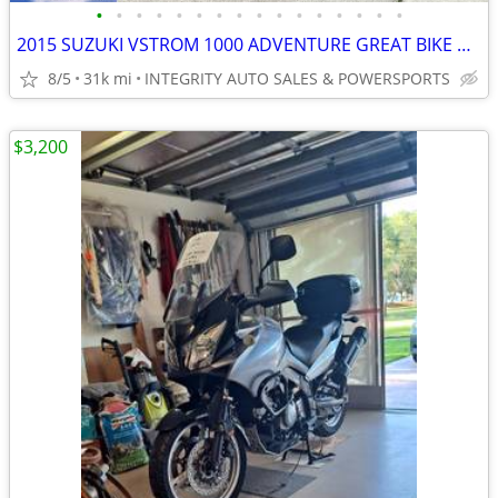
•
•
•
•
•
•
•
•
•
•
•
•
•
•
•
•
2015 SUZUKI VSTROM 1000 ADVENTURE GREAT BIKE NO DEALER FEES LOOK!!!!!!
8/5
31k mi
INTEGRITY AUTO SALES & POWERSPORTS
$3,200