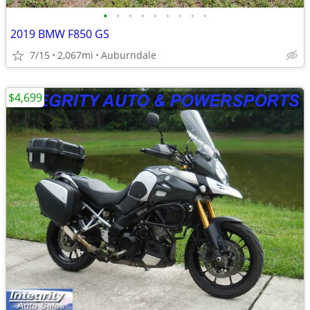
•
•
•
•
•
•
•
•
•
2019 BMW F850 GS
7/15
2,067mi
Auburndale
$4,699