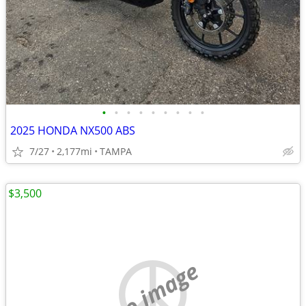
•
•
•
•
•
•
•
•
•
2025 HONDA NX500 ABS
7/27
2,177mi
TAMPA
$3,500
no image