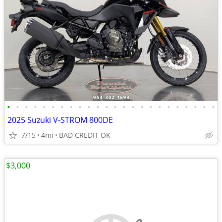
•
•
•
•
•
•
•
•
•
•
•
•
•
•
•
•
•
•
•
•
•
•
•
•
2025 Suzuki V-STROM 800DE
7/15
4mi
BAD CREDIT OK
$3,000