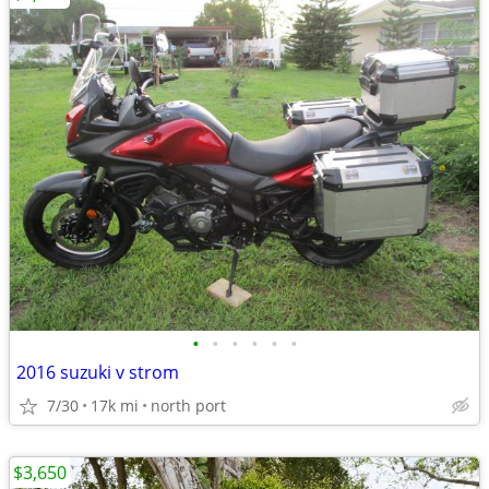
•
•
•
•
•
•
2016 suzuki v strom
7/30
17k mi
north port
$3,650