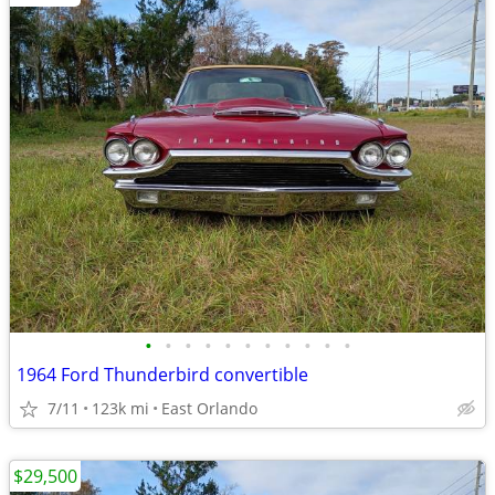
•
•
•
•
•
•
•
•
•
•
•
1964 Ford Thunderbird convertible
7/11
123k mi
East Orlando
$29,500