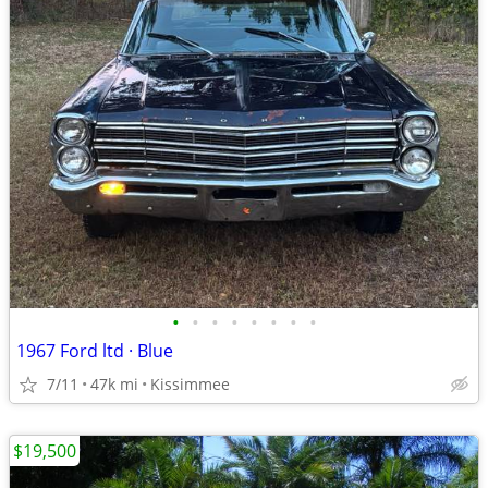
•
•
•
•
•
•
•
•
1967 Ford ltd · Blue
7/11
47k mi
Kissimmee
$19,500