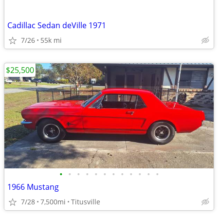
Cadillac Sedan deVille 1971
7/26
55k mi
$25,500
•
•
•
•
•
•
•
•
•
•
•
•
1966 Mustang
7/28
7,500mi
Titusville