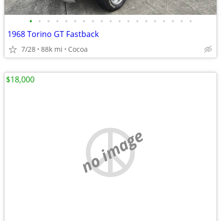
•
•
•
•
•
•
•
•
•
•
•
•
•
•
•
•
•
•
•
1968 Torino GT Fastback
7/28
88k mi
Cocoa
$18,000
no image