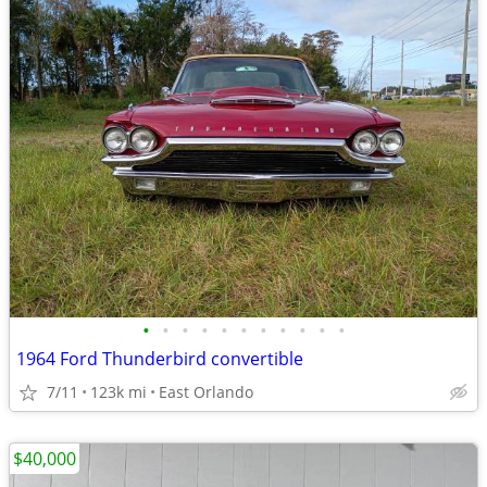
•
•
•
•
•
•
•
•
•
•
•
1964 Ford Thunderbird convertible
7/11
123k mi
East Orlando
$40,000