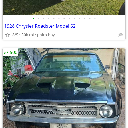
•
•
•
•
•
•
•
•
•
•
•
•
•
1928 Chrysler Roadster Model 62
8/5
50k mi
palm bay
$7,500