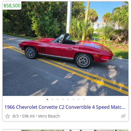
$58,500
•
•
•
•
•
•
•
•
1966 Chevrolet Corvette C2 Convertible 4 Speed Matching Numbers 327/30
8/3
59k mi
Vero Beach