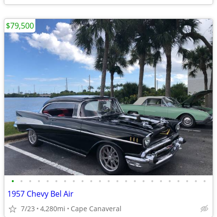
$79,500
•
•
•
•
•
•
•
•
•
•
•
•
•
•
•
•
•
•
•
•
•
•
•
1957 Chevy Bel Air
7/23
4,280mi
Cape Canaveral