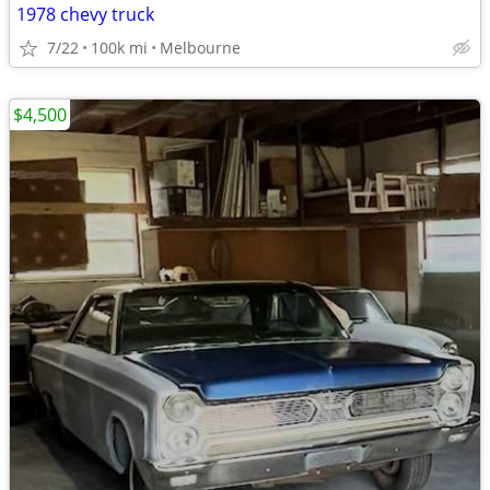
1978 chevy truck
7/22
100k mi
Melbourne
$4,500