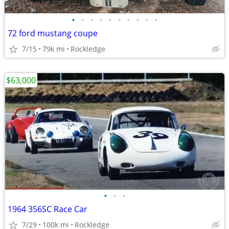
•
•
•
•
•
•
•
•
•
•
72 ford mustang coupe
7/15
79k mi
Rockledge
$63,000
•
•
•
1964 356SC Race Car
7/29
100k mi
Rockledge