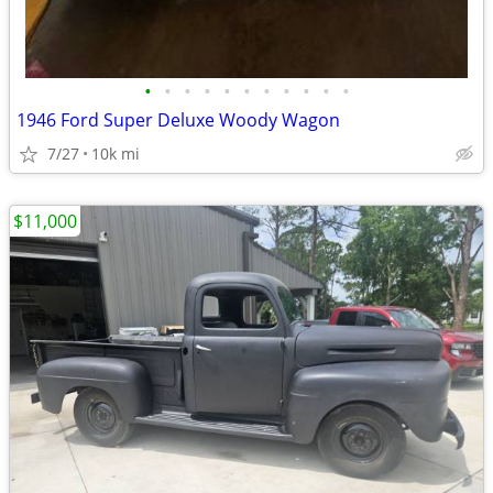
•
•
•
•
•
•
•
•
•
•
•
1946 Ford Super Deluxe Woody Wagon
7/27
10k mi
$11,000