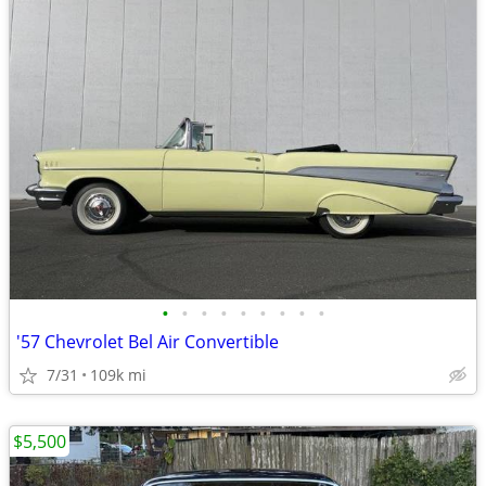
•
•
•
•
•
•
•
•
•
'57 Chevrolet Bel Air Convertible
7/31
109k mi
$5,500