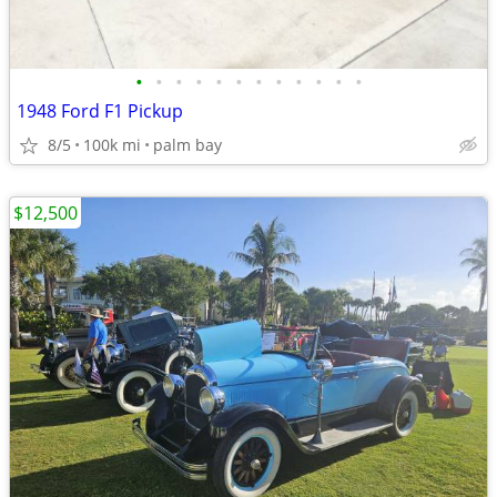
•
•
•
•
•
•
•
•
•
•
•
•
1948 Ford F1 Pickup
8/5
100k mi
palm bay
$12,500