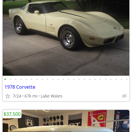
•
•
•
•
•
•
•
•
•
•
•
•
•
•
•
•
•
•
•
•
•
•
•
•
1978 Corvette
7/24
67k mi
Lake Wales
$37,500