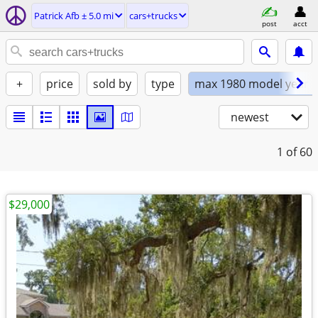
Patrick Afb ± 5.0 mi
cars+trucks
post
acct
+
price
sold by
type
max 1980 model year
newest
1
of 60
$29,000