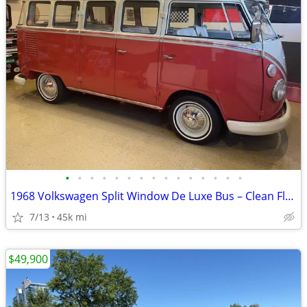
•
•
•
•
•
•
•
•
•
•
•
•
•
•
•
1968 Volkswagen Split Window De Luxe Bus – Clean Florida Title
7/13
45k mi
$49,900