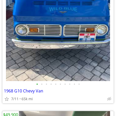
•
•
•
•
•
•
•
•
•
•
1968 G10 Chevy Van
7/11
65k mi
$49,900