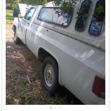
•
•
•