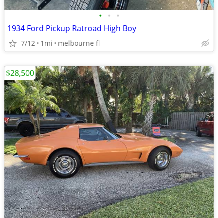
•
•
•
1934 Ford Pickup Ratroad High Boy
7/12
1mi
melbourne fl
$28,500