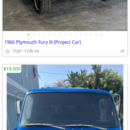
•
•
•
•
•
•
•
•
•
•
•
•
•
•
•
1966 Plymouth Fury III (Project Car)
7/20
123k mi
$19,500