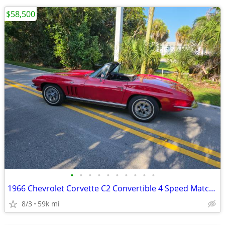
$58,500
•
•
•
•
•
•
•
•
•
•
1966 Chevrolet Corvette C2 Convertible 4 Speed Matching Numbers 327/30
8/3
59k mi