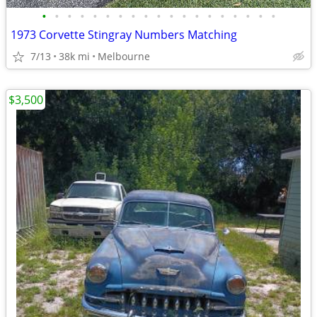
•
•
•
•
•
•
•
•
•
•
•
•
•
•
•
•
•
•
•
1973 Corvette Stingray Numbers Matching
7/13
38k mi
Melbourne
$3,500