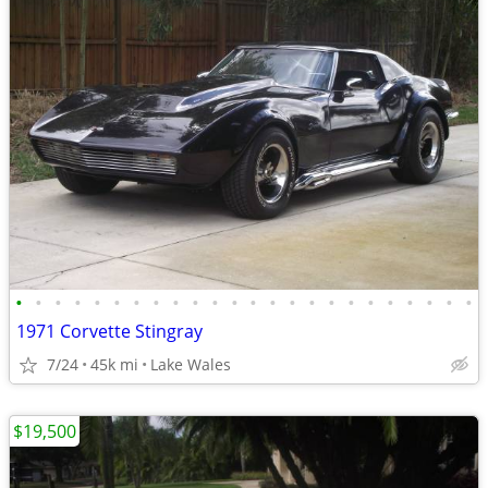
•
•
•
•
•
•
•
•
•
•
•
•
•
•
•
•
•
•
•
•
•
•
•
•
1971 Corvette Stingray
7/24
45k mi
Lake Wales
$19,500