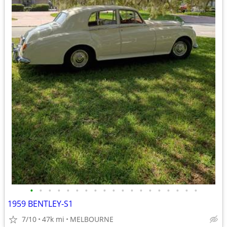
•
•
•
•
•
•
•
•
•
•
•
•
•
•
•
•
•
•
•
1959 BENTLEY-S1
7/10
47k mi
MELBOURNE