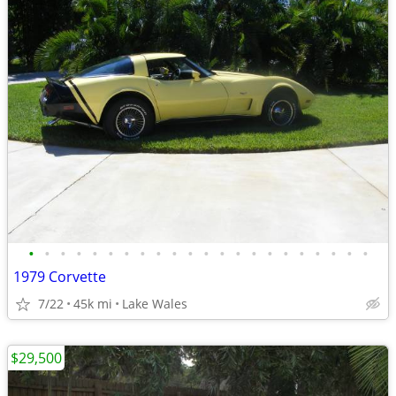
•
•
•
•
•
•
•
•
•
•
•
•
•
•
•
•
•
•
•
•
•
•
1979 Corvette
7/22
45k mi
Lake Wales
$29,500