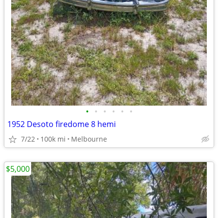
•
•
•
•
•
•
1952 Desoto firedome 8 hemi
7/22
100k mi
Melbourne
$5,000