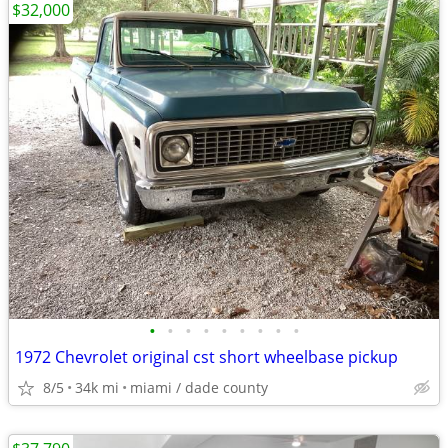
$32,000
•
•
•
•
•
•
•
•
•
1972 Chevrolet original cst short wheelbase pickup
8/5
34k mi
miami / dade county