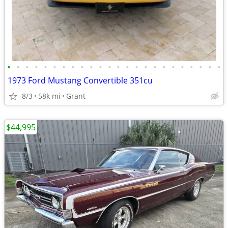
•
•
•
•
•
•
•
•
•
•
•
•
•
•
•
•
•
•
•
•
•
•
•
•
1973 Ford Mustang Convertible 351cu
8/3
58k mi
Grant
$44,995