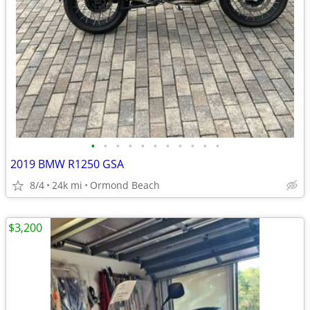
•
•
•
•
•
•
•
•
•
•
•
2019 BMW R1250 GSA
8/4
24k mi
Ormond Beach
$3,200