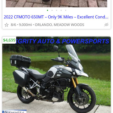
•
•
•
•
•
2022 CFMOTO 650MT – Only 9K Miles – Excellent Condition – Clean Title
8/6
9,000mi
ORLANDO, MEADOW WOODS
$4,699