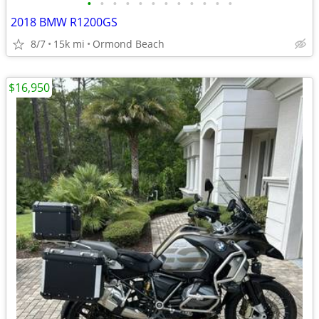
•
•
•
•
•
•
•
•
•
•
•
•
2018 BMW R1200GS
8/7
15k mi
Ormond Beach
$16,950