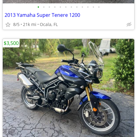
•
•
•
•
•
•
•
•
•
•
•
•
2013 Yamaha Super Tenere 1200
8/5
21k mi
Ocala, FL
$3,500