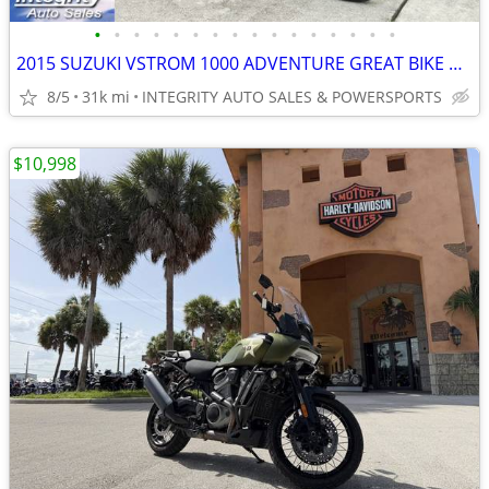
•
•
•
•
•
•
•
•
•
•
•
•
•
•
•
•
2015 SUZUKI VSTROM 1000 ADVENTURE GREAT BIKE NO DEALER FEES LOOK!!!!!!
8/5
31k mi
INTEGRITY AUTO SALES & POWERSPORTS
$10,998