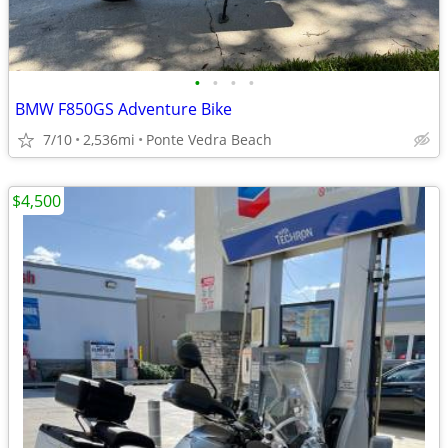
•
•
•
•
BMW F850GS Adventure Bike
7/10
2,536mi
Ponte Vedra Beach
$4,500