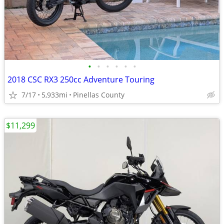
•
•
•
•
•
•
2018 CSC RX3 250cc Adventure Touring
7/17
5,933mi
Pinellas County
$11,299