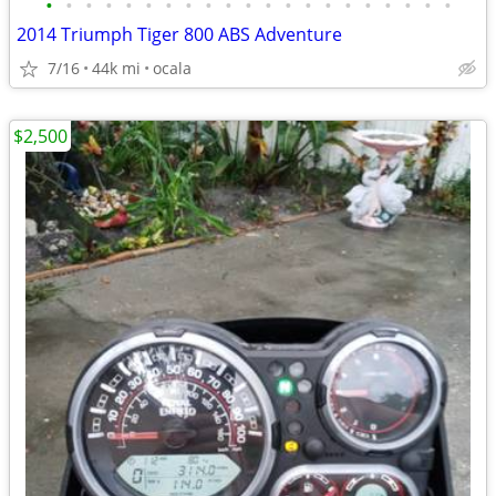
•
•
•
•
•
•
•
•
•
•
•
•
•
•
•
•
•
•
•
•
•
2014 Triumph Tiger 800 ABS Adventure
7/16
44k mi
ocala
$2,500