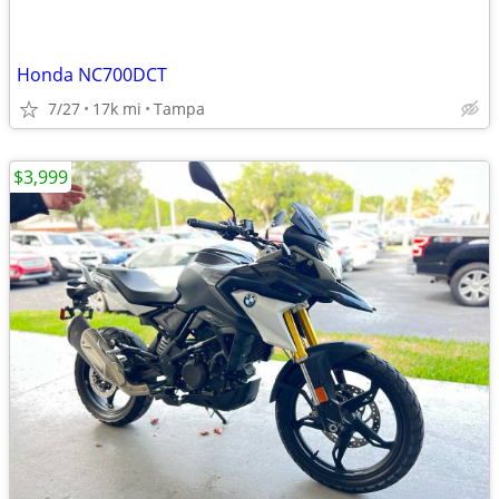
Honda NC700DCT
7/27
17k mi
Tampa
$3,999