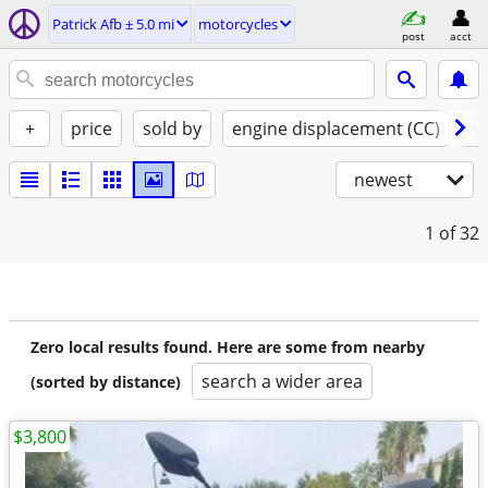
Patrick Afb ± 5.0 mi
motorcycles
post
acct
+
price
sold by
engine displacement (CC)
st
newest
1
of 32
Zero local results found. Here are some from nearby
search a wider area
(sorted by distance)
$3,800