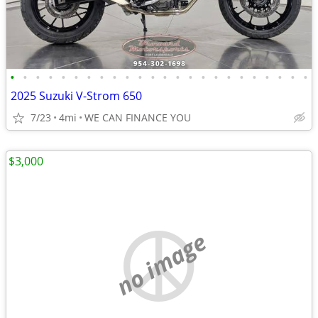
•
•
•
•
•
•
•
•
•
•
•
•
•
•
•
•
•
•
•
•
•
•
•
•
2025 Suzuki V-Strom 650
7/23
4mi
WE CAN FINANCE YOU
$3,000
no image