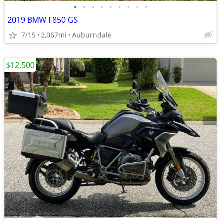
•
•
•
•
•
•
•
•
•
2019 BMW F850 GS
7/15
2,067mi
Auburndale
$12,500