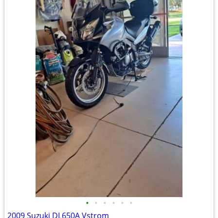
•
•
•
•
•
•
2009 Suzuki DL650A Vstrom