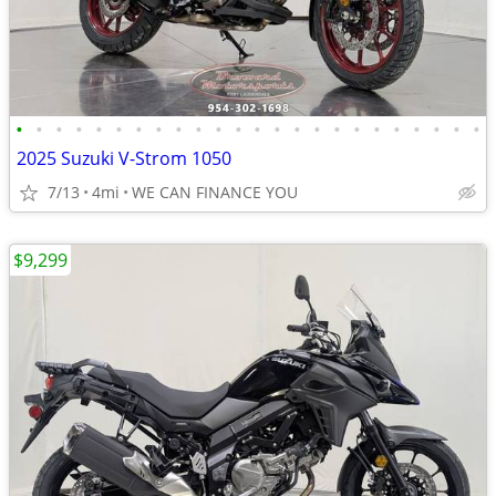
•
•
•
•
•
•
•
•
•
•
•
•
•
•
•
•
•
•
•
•
•
•
•
•
2025 Suzuki V-Strom 1050
7/13
4mi
WE CAN FINANCE YOU
$9,299