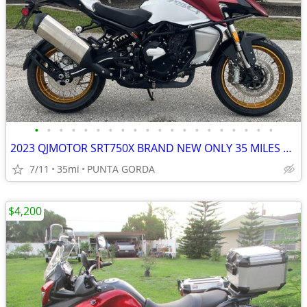
•
•
•
•
•
•
•
•
•
•
•
•
•
•
•
•
•
•
•
•
2023 QJMOTOR SRT750X BRAND NEW ONLY 35 MILES 6-SPEED BREMBO BRAKES ABS
7/11
35mi
PUNTA GORDA
$4,200