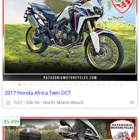
•
•
•
•
•
•
•
•
•
•
•
•
•
•
•
•
•
•
•
2017 Honda Africa Twin DCT
7/27
20k mi
North Miami Beach
$5,499