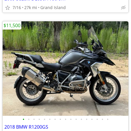
7/16
27k mi
Grand Island
$11,500
•
•
•
•
•
•
•
•
•
•
•
•
•
•
•
•
•
2018 BMW R1200GS