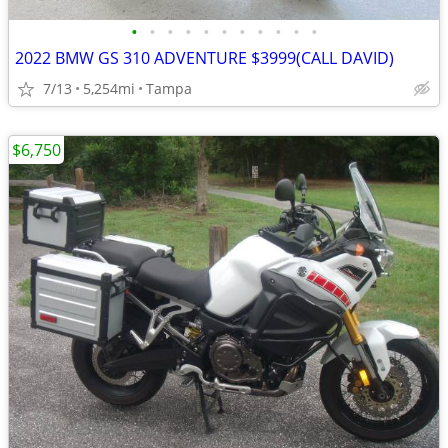
•
•
•
•
•
•
•
•
•
•
•
2022 BMW GS 310 ADVENTURE $3999(CALL DAVID)
7/13
5,254mi
Tampa
$6,750