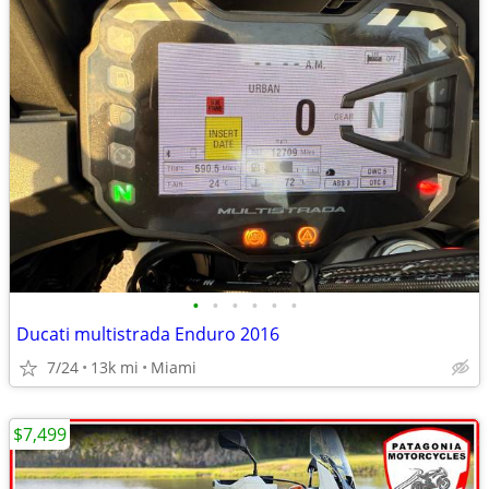
•
•
•
•
•
•
Ducati multistrada Enduro 2016
7/24
13k mi
Miami
$7,499