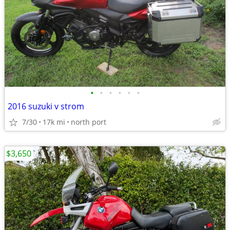
•
•
•
•
•
•
2016 suzuki v strom
7/30
17k mi
north port
$3,650