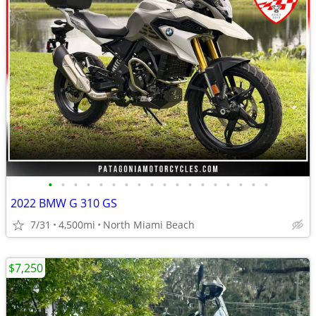
•
•
•
•
•
•
•
•
•
•
•
•
•
•
•
•
•
•
2022 BMW G 310 GS
7/31
4,500mi
North Miami Beach
$7,250