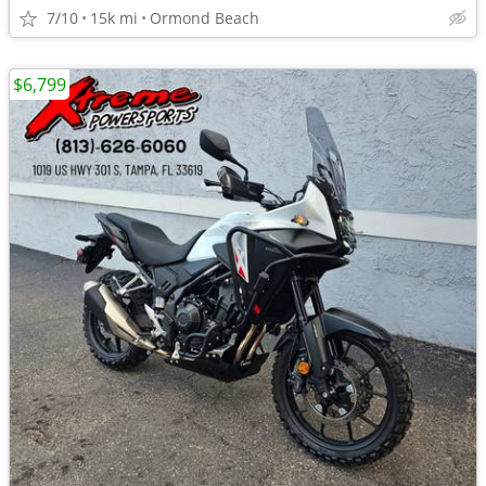
7/10
15k mi
Ormond Beach
$6,799