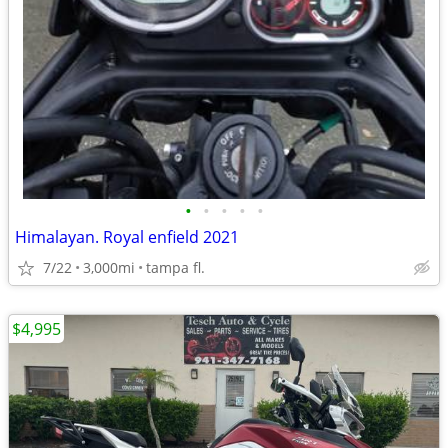
•
•
•
•
•
Himalayan. Royal enfield 2021
7/22
3,000mi
tampa fl.
$4,995