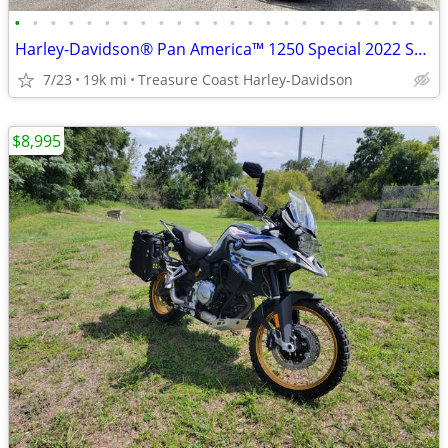
•
•
•
•
•
•
•
•
•
•
•
•
•
•
•
•
•
•
•
•
•
•
•
•
Harley-Davidson® Pan America™ 1250 Special 2022 SKU:MNB319149
7/23
19k mi
Treasure Coast Harley-Davidson
$8,995