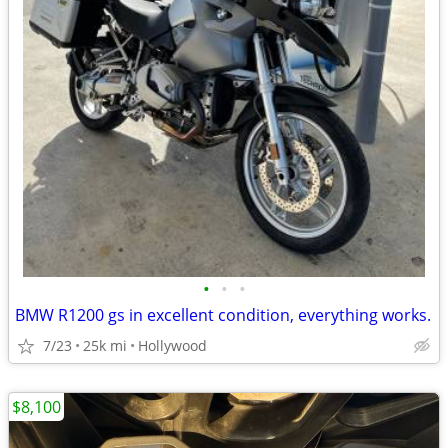
•
•
•
BMW R1200 gs in excellent condition, everything works.
7/23
25k mi
Hollywood
$8,100