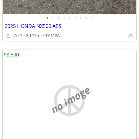
•
•
•
•
•
•
•
•
•
2025 HONDA NX500 ABS
7/27
2,177mi
TAMPA
$3,500
no image