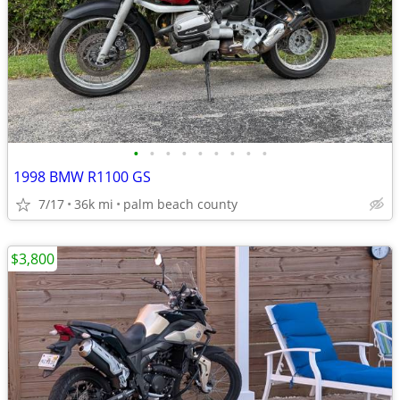
•
•
•
•
•
•
•
•
•
1998 BMW R1100 GS
7/17
36k mi
palm beach county
$3,800