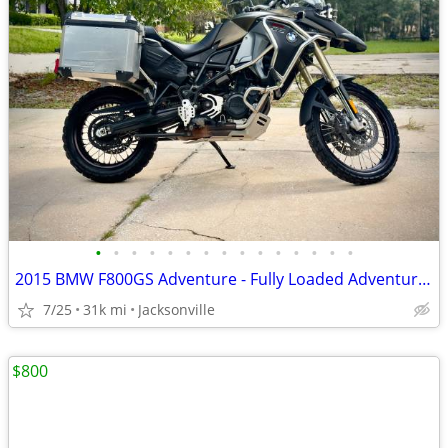
•
•
•
•
•
•
•
•
•
•
•
•
•
•
•
2015 BMW F800GS Adventure - Fully Loaded Adventure Machine
7/25
31k mi
Jacksonville
$800