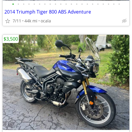
•
•
•
•
•
•
•
•
•
•
•
•
•
•
•
•
•
•
•
•
•
2014 Triumph Tiger 800 ABS Adventure
7/11
44k mi
ocala
$3,500