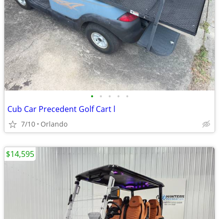
•
•
•
•
•
Cub Car Precedent Golf Cart l
7/10
Orlando
$14,595