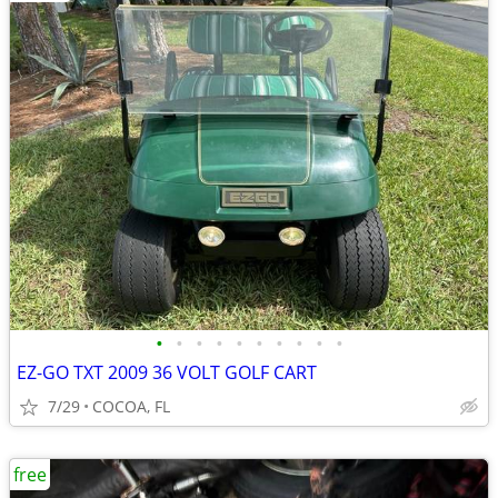
•
•
•
•
•
•
•
•
•
•
EZ-GO TXT 2009 36 VOLT GOLF CART
7/29
COCOA, FL
free