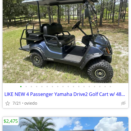
•
•
•
•
•
•
•
•
•
•
•
•
•
•
•
•
•
•
LIKE NEW 4 Passenger Yamaha Drive2 Golf Cart w/ 48V Lithium Battery
7/21
oviedo
$2,475