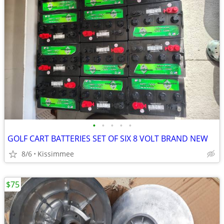
•
•
•
•
•
GOLF CART BATTERIES SET OF SIX 8 VOLT BRAND NEW
8/6
Kissimmee
$75