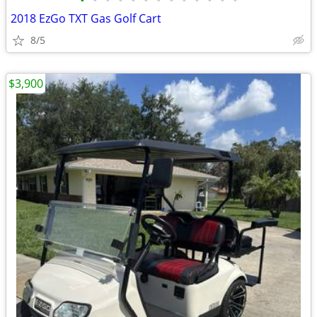
•
•
•
•
•
•
•
•
•
•
•
•
•
2018 EzGo TXT Gas Golf Cart
8/5
$3,900