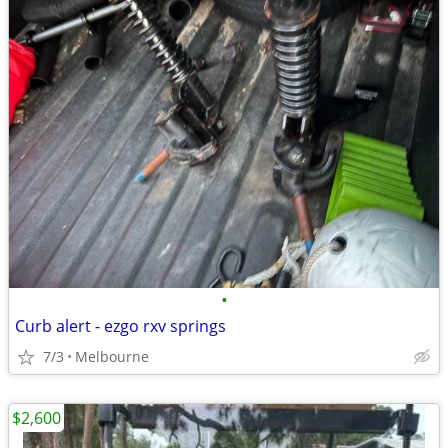
•
Curb alert - ezgo rxv springs
7/3
Melbourne
$2,600