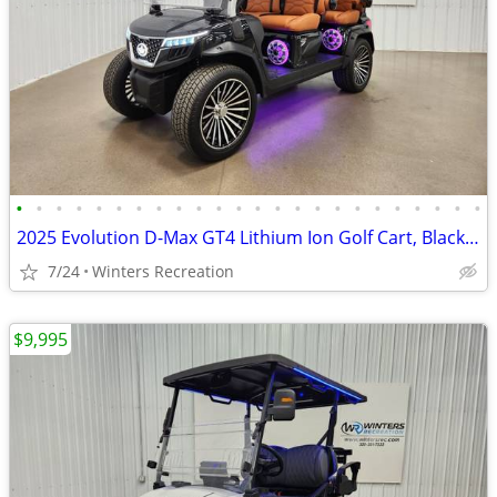
•
•
•
•
•
•
•
•
•
•
•
•
•
•
•
•
•
•
•
•
•
•
•
•
2025 Evolution D-Max GT4 Lithium Ion Golf Cart, Black Sapphire
7/24
Winters Recreation
$9,995