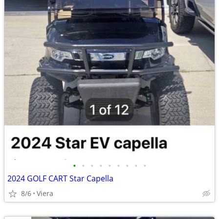
•
•
•
•
•
•
•
•
•
2024 GOLF CART Star Capella
8/6
Viera