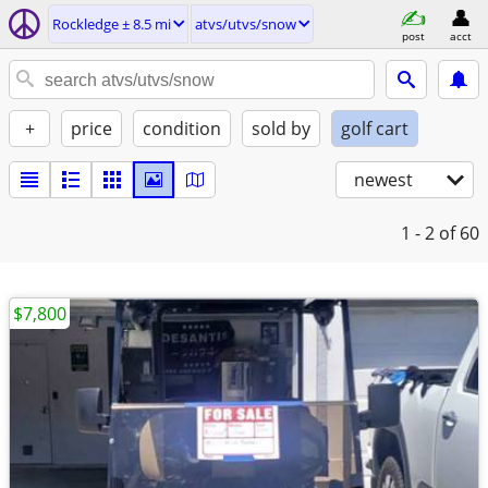
Rockledge ± 8.5 mi
atvs/utvs/snow
post
acct
+
price
condition
sold by
golf cart
newest
1 - 2
of 60
$7,800