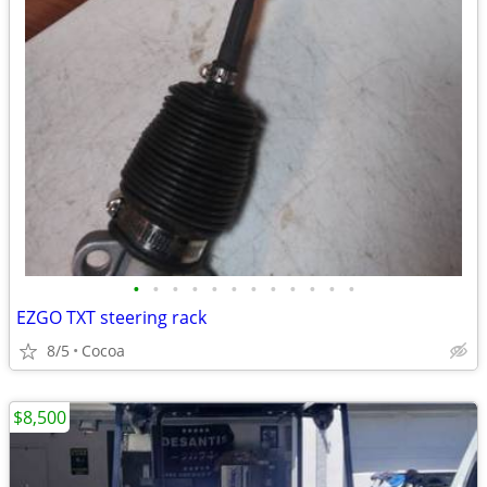
•
•
•
•
•
•
•
•
•
•
•
•
EZGO TXT steering rack
8/5
Cocoa
$8,500