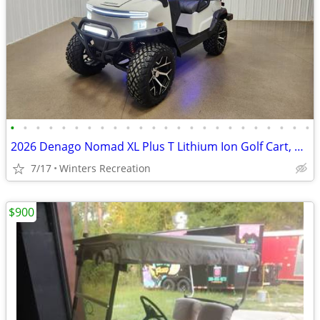
•
•
•
•
•
•
•
•
•
•
•
•
•
•
•
•
•
•
•
•
•
•
•
•
2026 Denago Nomad XL Plus T Lithium Ion Golf Cart, Matte White
7/17
Winters Recreation
$900