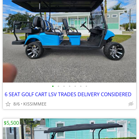
•
•
•
•
•
•
•
6 SEAT GOLF CART LSV TRADES DELIVERY CONSIDERED
8/6
KISSIMMEE
$5,500