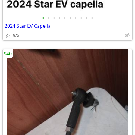
•
•
•
•
•
•
•
•
•
•
2024 Star EV Capella
8/5
$40