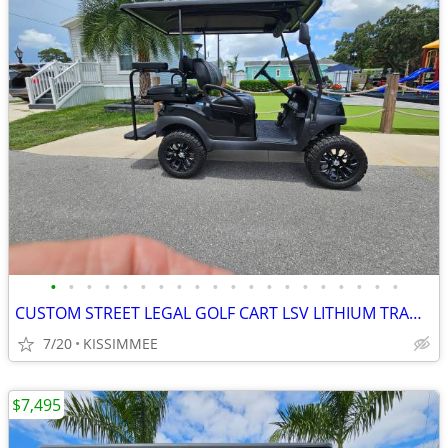
•
•
•
•
•
•
•
•
•
•
•
•
•
•
•
•
•
•
•
•
CUSTOM STREET LEGAL GOLF CART LSV LITHIUM TRADES N DELIVERY
7/20
KISSIMMEE
$7,495