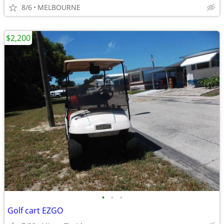
8/6
MELBOURNE
$2,200
•
•
•
Golf cart EZGO