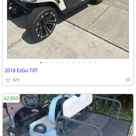
•
•
•
•
•
•
•
•
•
•
•
2018 EzGo TXT
8/5
$2,850