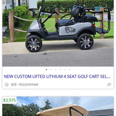
•
•
•
•
•
•
NEW CUSTOM LIFTED LITHIUM 4 SEAT GOLF CART SELL OR TRADE
8/6
Kissimmee
$3,975