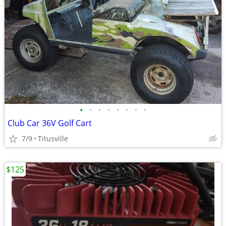
•
•
•
•
•
•
•
•
Club Car 36V Golf Cart
7/9
Titusville
$125