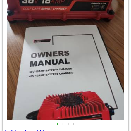
•
•
•
•