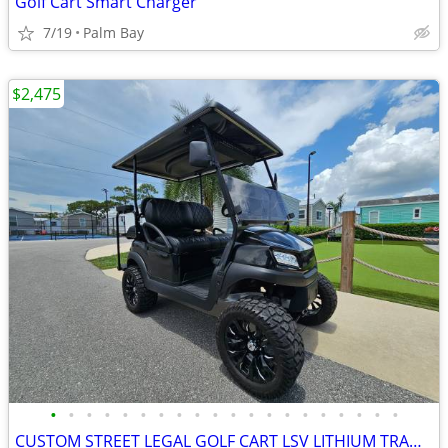
Golf Cart Smart Charger
7/19
Palm Bay
$2,475
•
•
•
•
•
•
•
•
•
•
•
•
•
•
•
•
•
•
•
•
CUSTOM STREET LEGAL GOLF CART LSV LITHIUM TRADES N DELIVERY