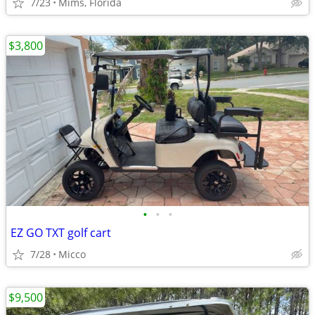
7/23
Mims, Florida
$3,800
•
•
•
EZ GO TXT golf cart
7/28
Micco
$9,500