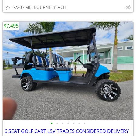
7/20
MELBOURNE BEACH
$7,495
•
•
•
•
•
•
•
6 SEAT GOLF CART LSV TRADES CONSIDERED DELIVERY