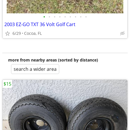
•
•
•
•
•
•
•
•
•
2003 EZ-GO TXT 36 Volt Golf Cart
6/29
Cocoa, FL
more from nearby areas (sorted by distance)
search a wider area
$15