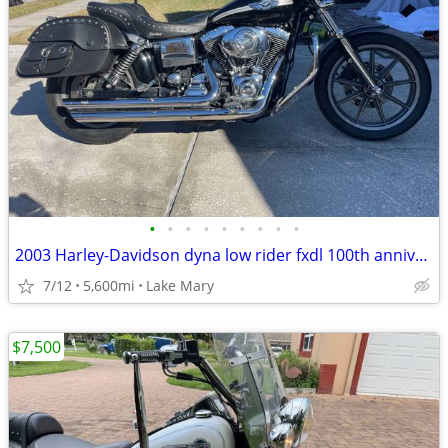
•
•
•
•
•
•
•
•
•
2003 Harley-Davidson dyna low rider fxdl 100th anniversary edition
7/12
5,600mi
Lake Mary
$7,500