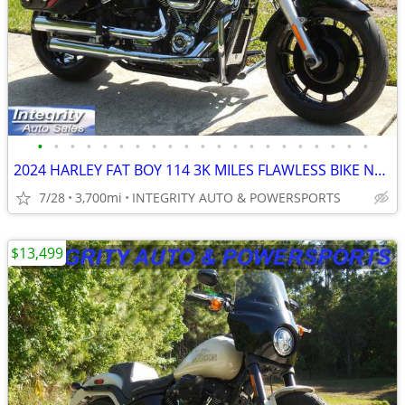
•
•
•
•
•
•
•
•
•
•
•
•
•
•
•
•
•
•
•
•
•
2024 HARLEY FAT BOY 114 3K MILES FLAWLESS BIKE NO BS DEALER FEES!!!!
7/28
3,700mi
INTEGRITY AUTO & POWERSPORTS
$13,499