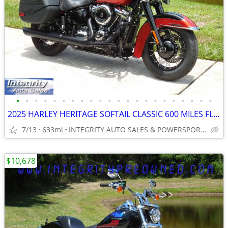
•
•
•
•
•
•
•
•
•
•
•
•
•
•
•
•
•
•
•
•
•
•
2025 HARLEY HERITAGE SOFTAIL CLASSIC 600 MILES FLAWLESS BIKE NO BS FEE
7/13
633mi
INTEGRITY AUTO SALES & POWERSPORTS
$10,678