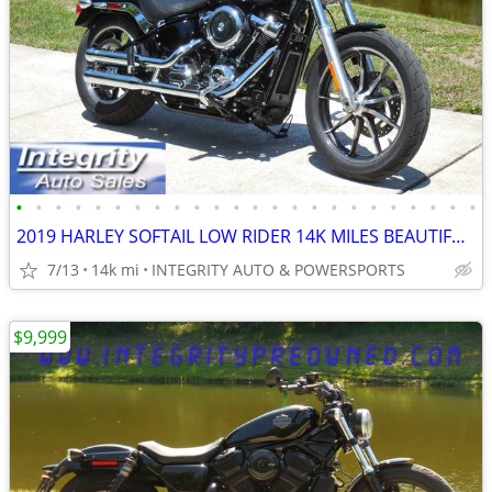
•
•
•
•
•
•
•
•
•
•
•
•
•
•
•
•
•
•
•
•
•
•
•
•
2019 HARLEY SOFTAIL LOW RIDER 14K MILES BEAUTIFUL BIKE NO BS FEES
7/13
14k mi
INTEGRITY AUTO & POWERSPORTS
$9,999