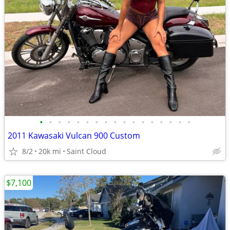
•
•
•
•
•
•
•
•
•
•
•
•
•
•
•
•
•
2011 Kawasaki Vulcan 900 Custom
8/2
20k mi
Saint Cloud
$7,100