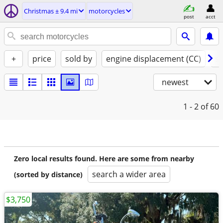
Christmas ± 9.4 mi
motorcycles
post
acct
+
price
sold by
engine displacement (CC)
st
newest
1 - 2
of 60
Zero local results found. Here are some from nearby
search a wider area
(sorted by distance)
$3,750