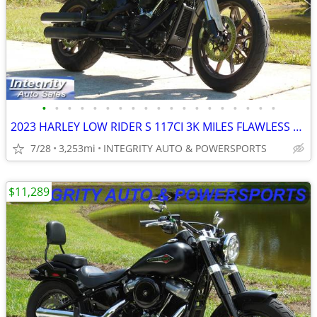
•
•
•
•
•
•
•
•
•
•
•
•
•
•
•
•
•
•
•
2023 HARLEY LOW RIDER S 117CI 3K MILES FLAWLESS BIKE NO BS FEES HERE!!
7/28
3,253mi
INTEGRITY AUTO & POWERSPORTS
$11,289