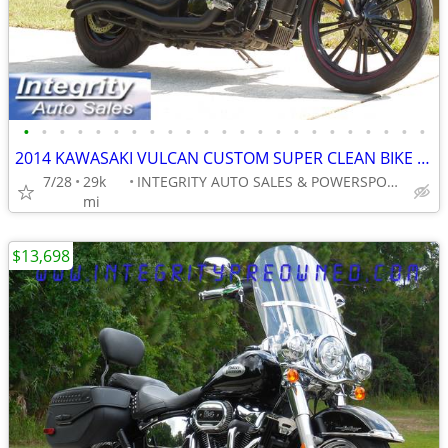
•
•
•
•
•
•
•
•
•
•
•
•
•
•
•
•
•
•
•
•
•
•
•
2014 KAWASAKI VULCAN CUSTOM SUPER CLEAN BIKE RUNS EXCELLENT NO BS FEES
7/28
29k
INTEGRITY AUTO SALES & POWERSPORTS
mi
$13,698