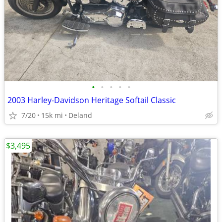
•
•
•
•
•
2003 Harley-Davidson Heritage Softail Classic
7/20
15k mi
Deland
$3,495