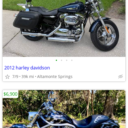
•
•
•
•
2012 harley davidson
7/9
39k mi
Altamonte Springs
$6,900