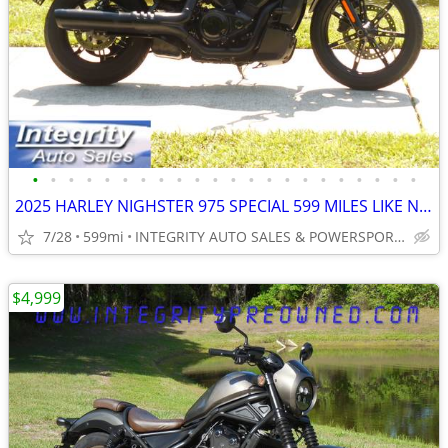
•
•
•
•
•
•
•
•
•
•
•
•
•
•
•
•
•
•
•
•
•
•
2025 HARLEY NIGHSTER 975 SPECIAL 599 MILES LIKE NEW NO BS FEES HERE!!!
7/28
599mi
INTEGRITY AUTO SALES & POWERSPORTS
$4,999