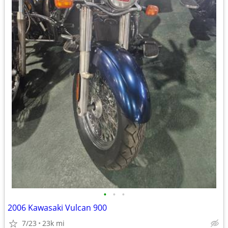
•
•
•
2006 Kawasaki Vulcan 900
7/23
23k mi