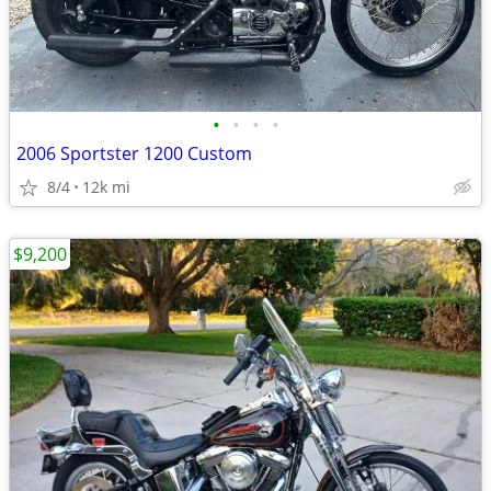
•
•
•
•
2006 Sportster 1200 Custom
8/4
12k mi
$9,200