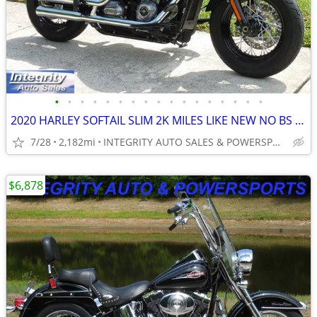
•
•
•
•
•
•
•
•
•
•
•
•
•
•
•
•
•
2020 HARLEY SOFTAIL SLIM 2K MILES LIKE NEW NO BS DEALER FEES HERE KOOL
7/28
2,182mi
INTEGRITY AUTO SALES & POWERSPORTS
$6,878