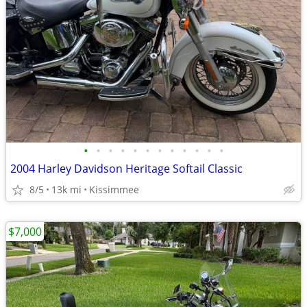
•
•
•
•
•
•
•
•
•
•
•
•
2004 Harley Davidson Heritage Softail Classic
8/5
13k mi
Kissimmee
$7,000