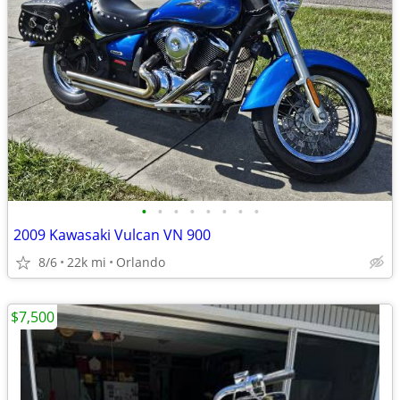
•
•
•
•
•
•
•
•
2009 Kawasaki Vulcan VN 900
8/6
22k mi
Orlando
$7,500