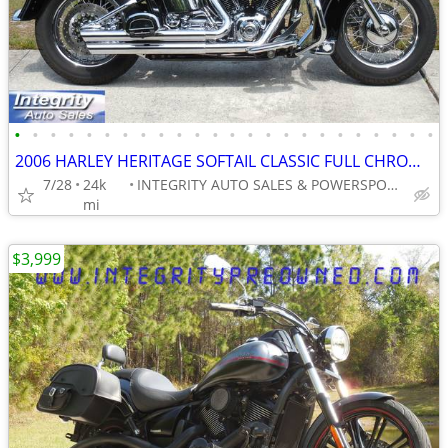
•
•
•
•
•
•
•
•
•
•
•
•
•
•
•
•
•
•
•
•
•
•
•
•
2006 HARLEY HERITAGE SOFTAIL CLASSIC FULL CHROME LOW MILES NO BS FEES!
7/28
24k
INTEGRITY AUTO SALES & POWERSPORTS
mi
$3,999