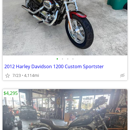
•
•
•
•
2012 Harley Davidson 1200 Custom Sportster
7/23
4,114mi
$4,295