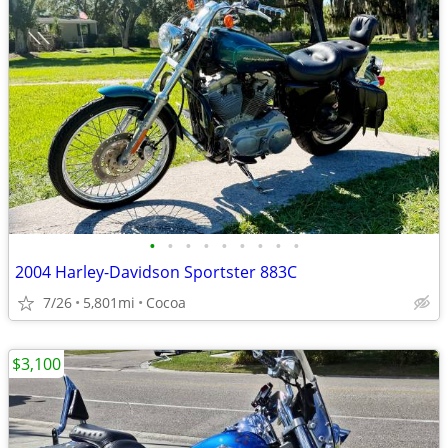
•
•
•
•
•
•
•
•
•
2004 Harley-Davidson Sportster 883C
7/26
5,801mi
Cocoa
$3,100