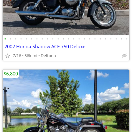
•
•
•
•
•
•
•
•
•
•
•
•
•
•
•
•
•
•
•
•
•
•
•
•
2002 Honda Shadow ACE 750 Deluxe
7/16
56k mi
Deltona
$6,800