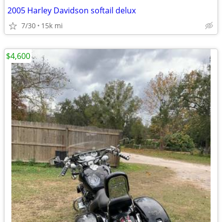
2005 Harley Davidson softail delux
7/30
15k mi
$4,600