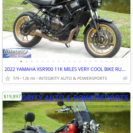
•
•
•
•
•
•
•
•
•
•
•
•
•
•
•
•
•
•
2022 YAMAHA XSR900 11K MILES VERY COOL BIKE RUNS EXCELLENT NICE SHAPE
7/9
12k mi
INTEGRITY AUTO & POWERSPORTS
$19,897