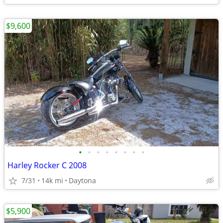
$9,600
•
•
•
•
•
•
•
•
Harley Rocker C 2008
7/31
14k mi
Daytona
$5,900