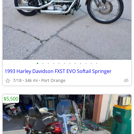
•
•
•
•
•
•
•
•
•
•
•
•
1993 Harley Davidson FXST EVO Softail Springer
7/18
34k mi
Port Orange
$5,500