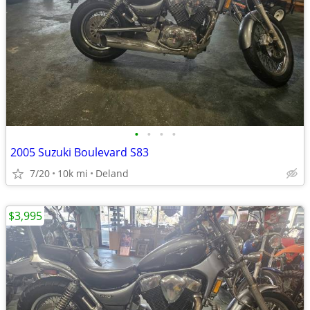
•
•
•
•
2005 Suzuki Boulevard S83
7/20
10k mi
Deland
$3,995