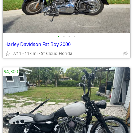
•
•
•
•
Harley Davidson Fat Boy 2000
7/11
11k mi
St Cloud Florida
$4,300