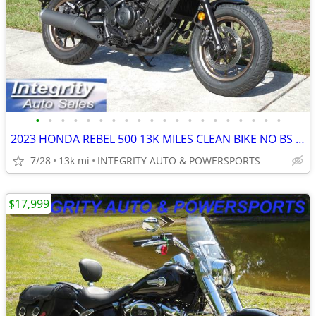
•
•
•
•
•
•
•
•
•
•
•
•
•
•
•
•
•
•
•
•
2023 HONDA REBEL 500 13K MILES CLEAN BIKE NO BS FEES HERE!!!!!!!!!!
7/28
13k mi
INTEGRITY AUTO & POWERSPORTS
$17,999