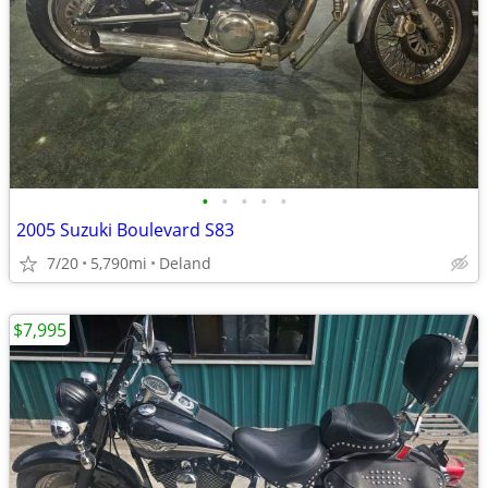
•
•
•
•
•
2005 Suzuki Boulevard S83
7/20
5,790mi
Deland
$7,995