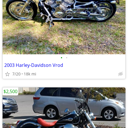
•
•
2003 Harley-Davidson Vrod
7/20
18k mi
$2,500