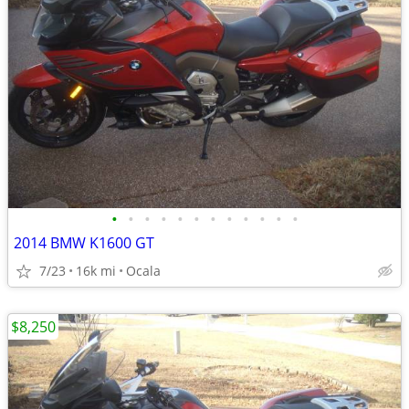
•
•
•
•
•
•
•
•
•
•
•
•
2014 BMW K1600 GT
7/23
16k mi
Ocala
$8,250