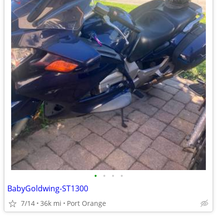
•
•
•
•
BabyGoldwing-ST1300
7/14
36k mi
Port Orange