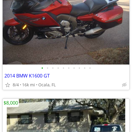
•
•
•
•
•
•
•
•
•
•
2014 BMW K1600 GT
8/4
16k mi
Ocala, FL
$8,000