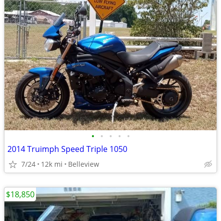
•
•
•
•
•
2014 Truimph Speed Triple 1050
7/24
12k mi
Belleview
$18,850