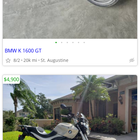
•
•
•
•
•
•
BMW K 1600 GT
8/2
20k mi
St. Augustine
$4,900