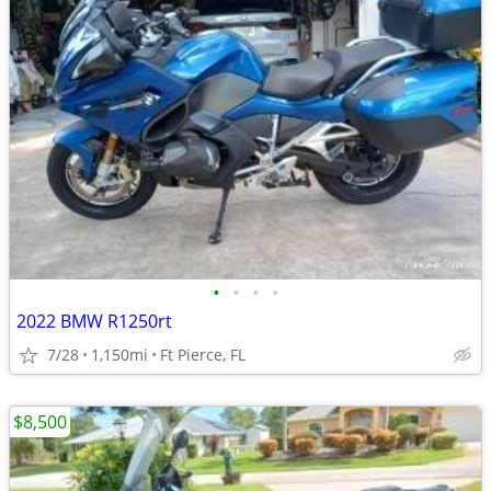
•
•
•
•
2022 BMW R1250rt
7/28
1,150mi
Ft Pierce, FL
$8,500