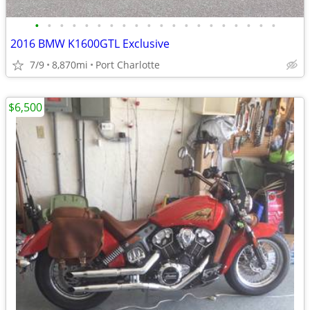
•
•
•
•
•
•
•
•
•
•
•
•
•
•
•
•
•
•
•
•
2016 BMW K1600GTL Exclusive
7/9
8,870mi
Port Charlotte
$6,500