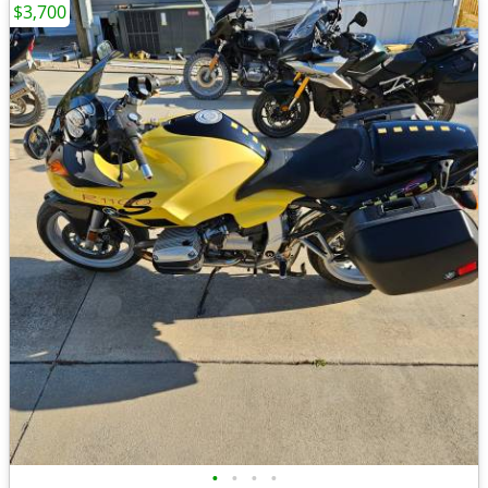
$3,700
•
•
•
•