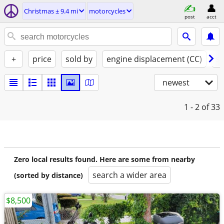
Christmas ± 9.4 mi
motorcycles
post
acct
+
price
sold by
engine displacement (CC)
st
newest
1 - 2
of 33
Zero local results found. Here are some from nearby
search a wider area
(sorted by distance)
$8,500