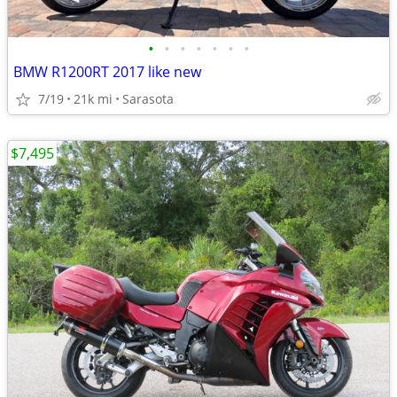
•
•
•
•
•
•
•
BMW R1200RT 2017 like new
7/19
21k mi
Sarasota
$7,495