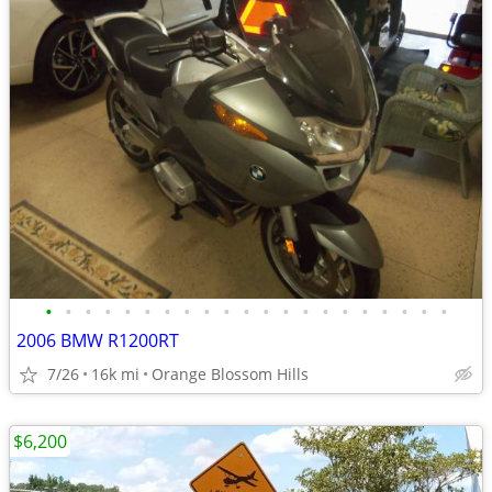
•
•
•
•
•
•
•
•
•
•
•
•
•
•
•
•
•
•
•
•
•
2006 BMW R1200RT
7/26
16k mi
Orange Blossom Hills
$6,200