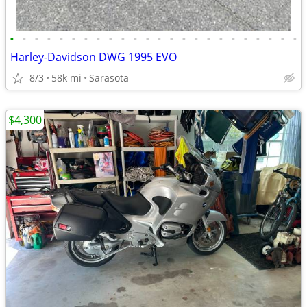
•
•
•
•
•
•
•
•
•
•
•
•
•
•
•
•
•
•
•
•
•
•
•
•
Harley-Davidson DWG 1995 EVO
8/3
58k mi
Sarasota
$4,300