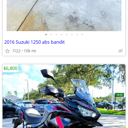
•
•
•
•
•
•
•
•
2016 Suzuki 1250 abs bandit
7/22
10k mi
$6,800