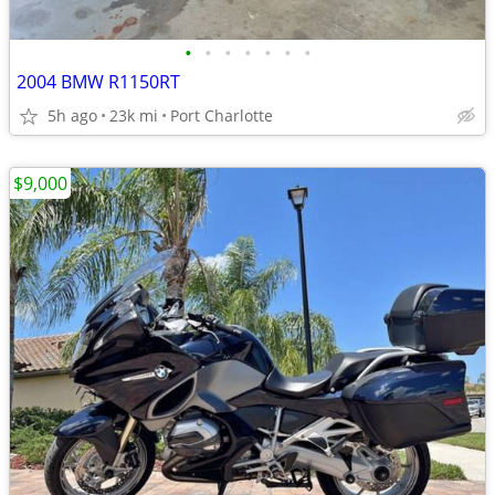
•
•
•
•
•
•
•
2004 BMW R1150RT
5h ago
23k mi
Port Charlotte
$9,000