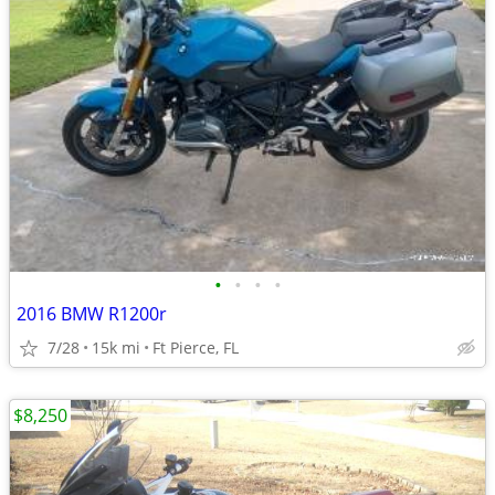
•
•
•
•
2016 BMW R1200r
7/28
15k mi
Ft Pierce, FL
$8,250