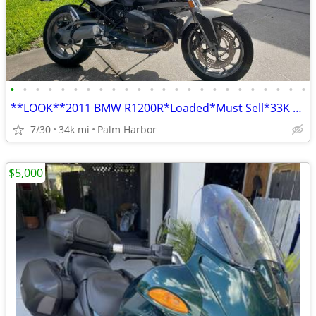
•
•
•
•
•
•
•
•
•
•
•
•
•
•
•
•
•
•
•
•
•
•
•
•
**LOOK**2011 BMW R1200R*Loaded*Must Sell*33K mile*$4,900
7/30
34k mi
Palm Harbor
$5,000