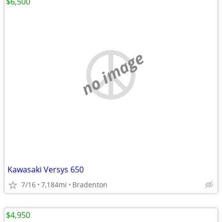
$6,500
no image
Kawasaki Versys 650
7/16
7,184mi
Bradenton
$4,950