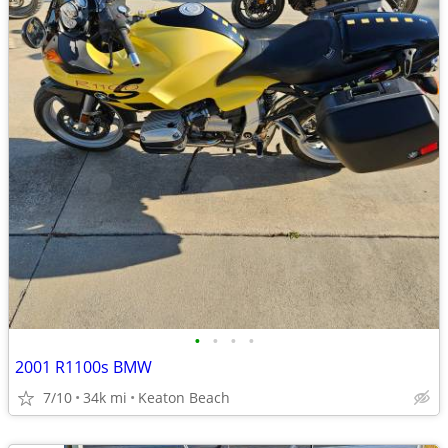
•
•
•
•
2001 R1100s BMW
7/10
34k mi
Keaton Beach