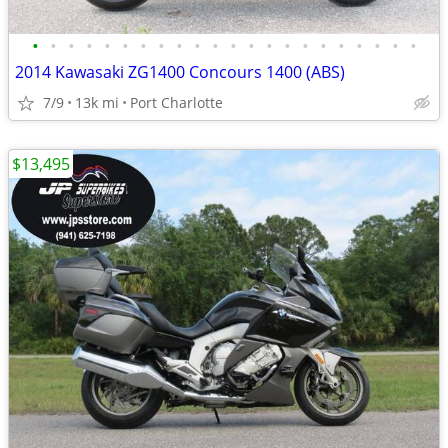
•
•
•
•
•
•
•
•
•
•
•
•
•
•
•
•
•
•
•
•
•
•
2014 Kawasaki ZG1400 Concours 1400 (ABS)
7/9
13k mi
Port Charlotte
$13,495