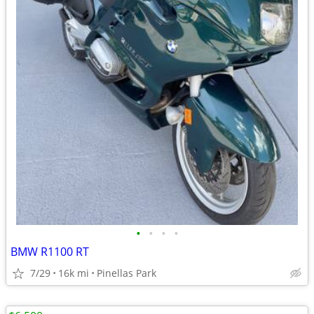
•
•
•
•
BMW R1100 RT
7/29
16k mi
Pinellas Park