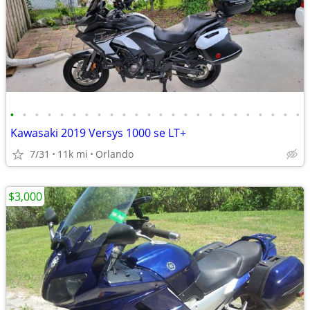
•
•
•
•
•
•
•
•
•
•
•
•
•
•
•
•
•
•
•
•
•
•
•
•
Kawasaki 2019 Versys 1000 se LT+
7/31
11k mi
Orlando
$3,000