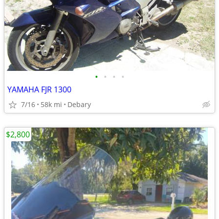
•
•
•
•
YAMAHA FJR 1300
7/16
58k mi
Debary
$2,800