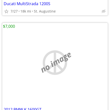
Ducati MultiStrada 1200S
7/27
18k mi
St. Augustine
$7,000
no image
2012 BMW K 1600GT