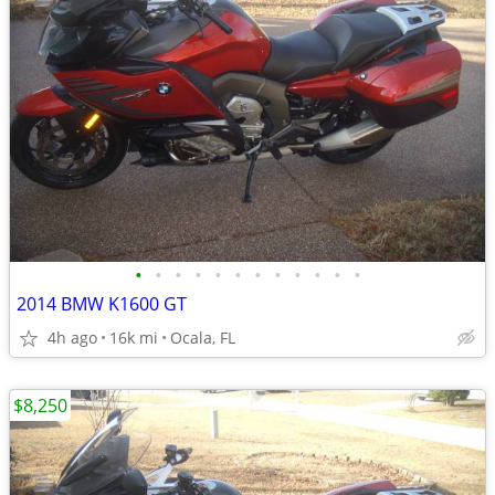
•
•
•
•
•
•
•
•
•
•
•
•
2014 BMW K1600 GT
4h ago
16k mi
Ocala, FL
$8,250