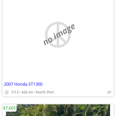
no image
2007 Honda ST1300
7/13
42k mi
North Port
$7,605