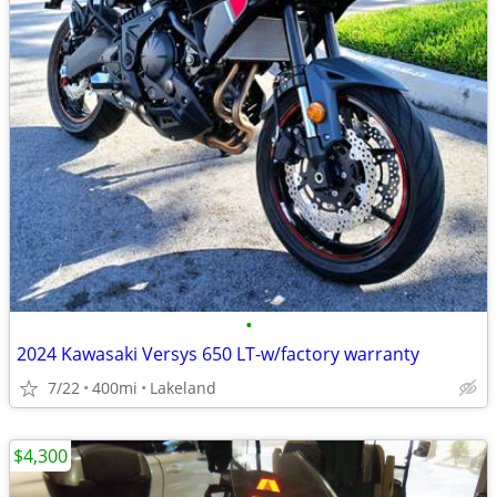
•
2024 Kawasaki Versys 650 LT-w/factory warranty
7/22
400mi
Lakeland
$4,300