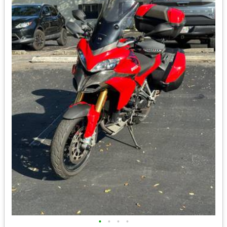
•
•
•
•