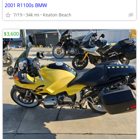
2001 R1100s BMW
7/19
34k mi
Keaton Beach
$3,600