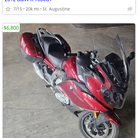
7/15
20k mi
St. Augustine
$6,800