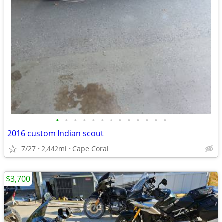
•
•
•
•
•
•
•
•
•
•
•
•
•
2016 custom Indian scout
7/27
2,442mi
Cape Coral
$3,700