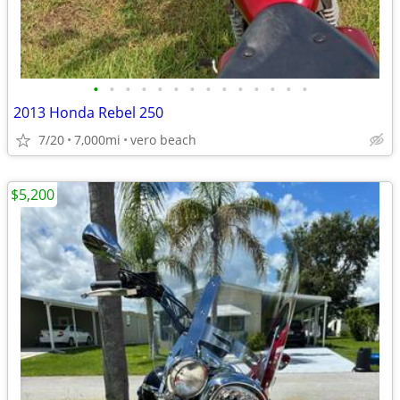
•
•
•
•
•
•
•
•
•
•
•
•
•
•
2013 Honda Rebel 250
7/20
7,000mi
vero beach
$5,200