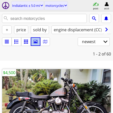
Indialantic ± 5.0 mi
motorcycles
post
acct
+
price
sold by
engine displacement (CC)
st
newest
1 - 2
of 60
$4,500