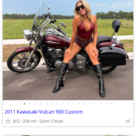
•
•
•
•
•
•
•
•
•
•
•
•
•
•
•
•
•
2011 Kawasaki Vulcan 900 Custom
8/2
20k mi
Saint Cloud