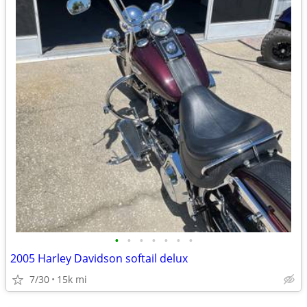
•
•
•
•
•
•
•
2005 Harley Davidson softail delux
7/30
15k mi