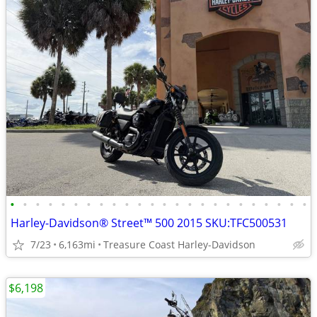
•
•
•
•
•
•
•
•
•
•
•
•
•
•
•
•
•
•
•
•
•
•
•
•
Harley-Davidson® Street™ 500 2015 SKU:TFC500531
7/23
6,163mi
Treasure Coast Harley-Davidson
$6,198