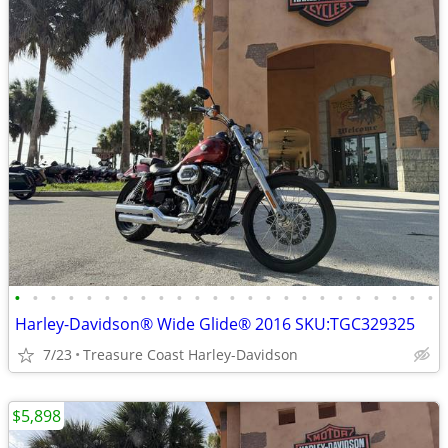
•
•
•
•
•
•
•
•
•
•
•
•
•
•
•
•
•
•
•
•
•
•
•
•
Harley-Davidson® Wide Glide® 2016 SKU:TGC329325
7/23
Treasure Coast Harley-Davidson
$5,898