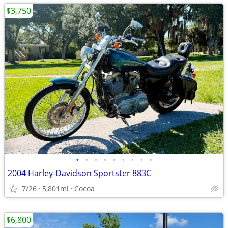
$3,750
•
•
•
•
•
•
•
•
•
2004 Harley-Davidson Sportster 883C
7/26
5,801mi
Cocoa
$6,800