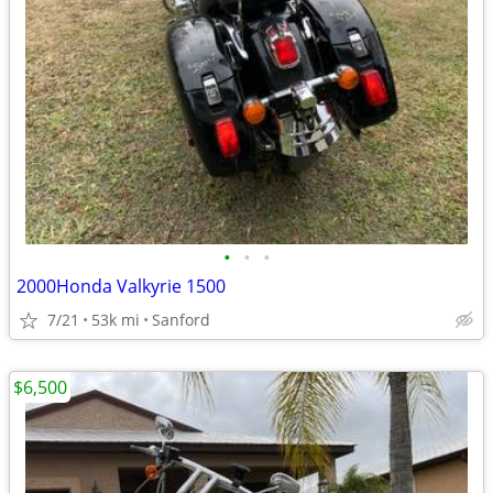
•
•
•
2000Honda Valkyrie 1500
7/21
53k mi
Sanford
$6,500