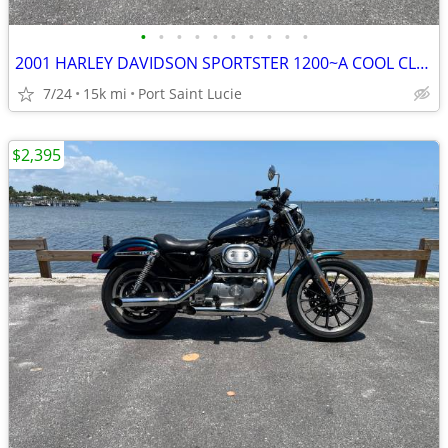
•
•
•
•
•
•
•
•
•
•
2001 HARLEY DAVIDSON SPORTSTER 1200~A COOL CLASIC FOR $2395.
7/24
15k mi
Port Saint Lucie
$2,395