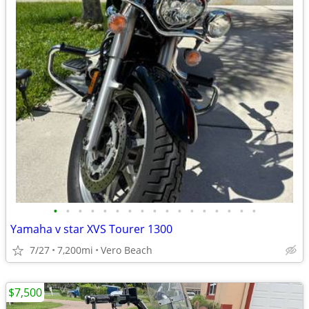
•
•
•
•
•
•
•
•
•
•
•
•
•
•
•
•
•
Yamaha v star XVS Tourer 1300
7/27
7,200mi
Vero Beach
$7,500