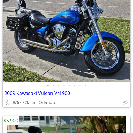
•
•
•
•
•
•
•
•
2009 Kawasaki Vulcan VN 900
8/6
22k mi
Orlando
$5,900