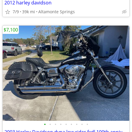
2012 harley davidson
7/9
39k mi
Altamonte Springs
$7,100
•
•
•
•
•
•
•
•
•