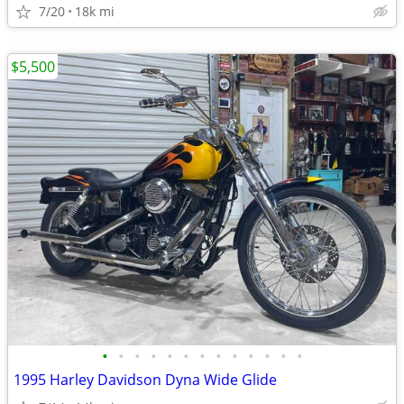
7/20
18k mi
$5,500
•
•
•
•
•
•
•
•
•
•
•
•
•
1995 Harley Davidson Dyna Wide Glide