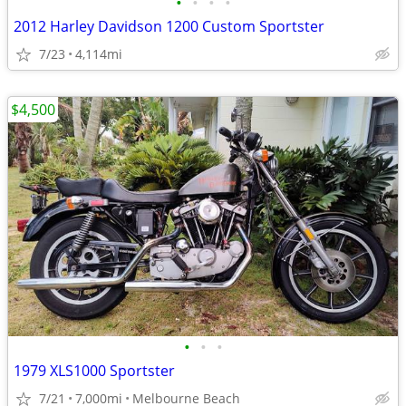
•
•
•
•
2012 Harley Davidson 1200 Custom Sportster
7/23
4,114mi
$4,500
•
•
•
1979 XLS1000 Sportster
7/21
7,000mi
Melbourne Beach