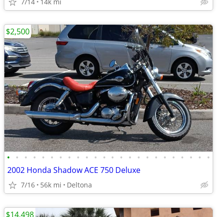
7/14
14k mi
$2,500
•
•
•
•
•
•
•
•
•
•
•
•
•
•
•
•
•
•
•
•
•
•
•
•
2002 Honda Shadow ACE 750 Deluxe
7/16
56k mi
Deltona
$14,498