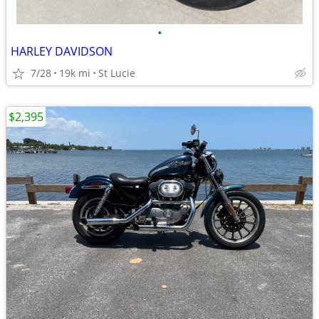
•
HARLEY DAVIDSON
7/28
19k mi
St Lucie
$2,395