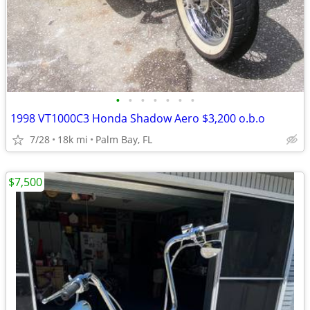
•
•
•
•
•
•
•
1998 VT1000C3 Honda Shadow Aero $3,200 o.b.o
7/28
18k mi
Palm Bay, FL
$7,500