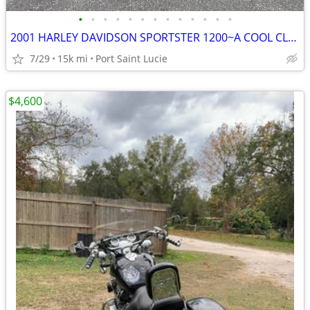
•
•
•
•
•
•
•
•
•
•
•
•
•
2001 HARLEY DAVIDSON SPORTSTER 1200~A COOL CLASIC FOR $2395.
7/29
15k mi
Port Saint Lucie
$4,600