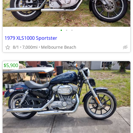
•
•
•
1979 XLS1000 Sportster
8/1
7,000mi
Melbourne Beach
$5,900