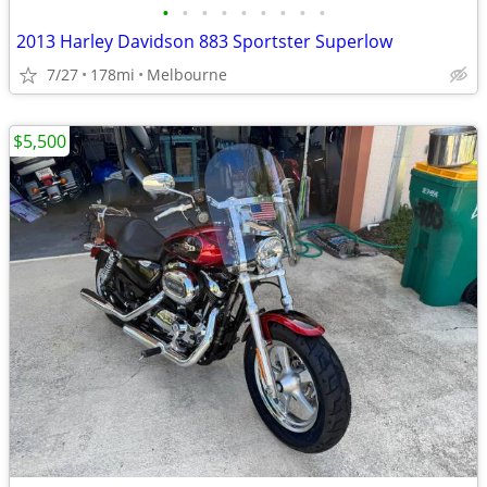
•
•
•
•
•
•
•
•
•
2013 Harley Davidson 883 Sportster Superlow
7/27
178mi
Melbourne
$5,500