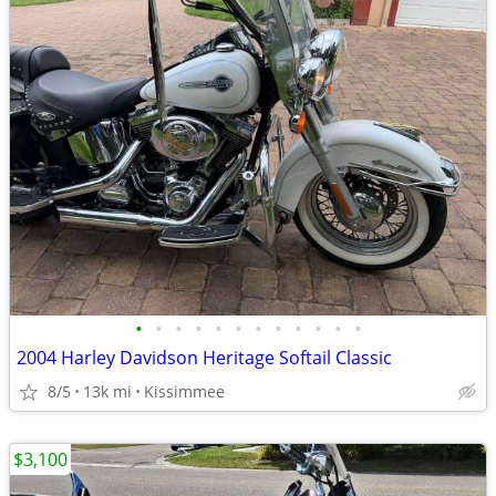
•
•
•
•
•
•
•
•
•
•
•
•
2004 Harley Davidson Heritage Softail Classic
8/5
13k mi
Kissimmee
$3,100