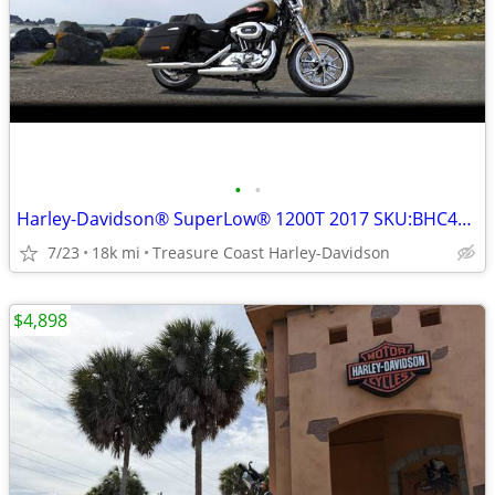
•
•
Harley-Davidson® SuperLow® 1200T 2017 SKU:BHC427052
7/23
18k mi
Treasure Coast Harley-Davidson
$4,898