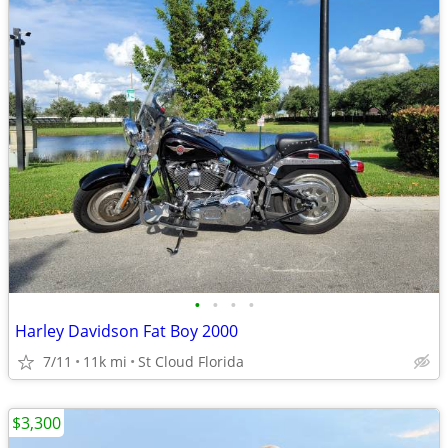
•
•
•
•
Harley Davidson Fat Boy 2000
7/11
11k mi
St Cloud Florida
$3,300