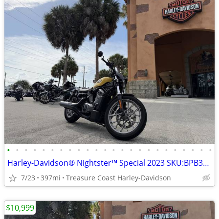
•
•
•
•
•
•
•
•
•
•
•
•
•
•
•
•
•
•
•
•
•
•
•
•
Harley-Davidson® Nightster™ Special 2023 SKU:BPB309480
7/23
397mi
Treasure Coast Harley-Davidson
$10,999