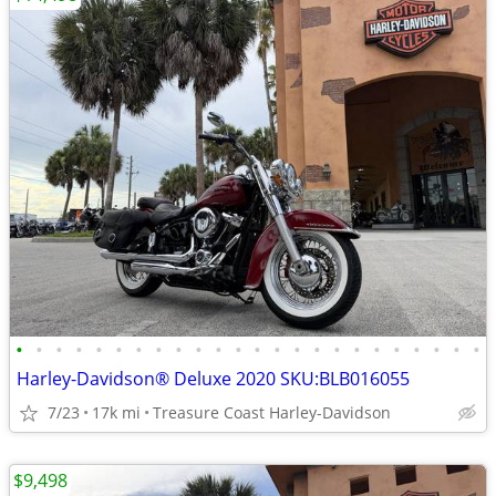
•
•
•
•
•
•
•
•
•
•
•
•
•
•
•
•
•
•
•
•
•
•
•
•
Harley-Davidson® Deluxe 2020 SKU:BLB016055
7/23
17k mi
Treasure Coast Harley-Davidson
$9,498