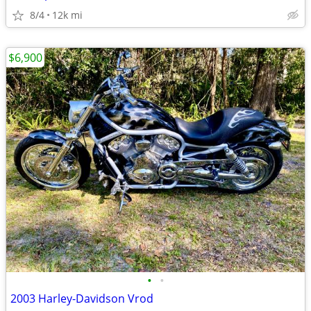
8/4
12k mi
$6,900
•
•
2003 Harley-Davidson Vrod