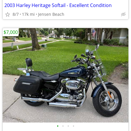
2003 Harley Heritage Softail - Excellent Condition
8/7
17k mi
Jensen Beach
$7,000
•
•
•
•