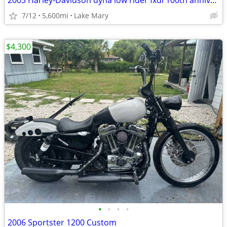
2003 Harley-Davidson dyna low rider fxdl 100th anniversary edition
7/12
5,600mi
Lake Mary
$4,300
•
•
•
•
2006 Sportster 1200 Custom