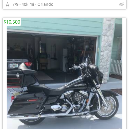
7/9
40k mi
Orlando
$10,500