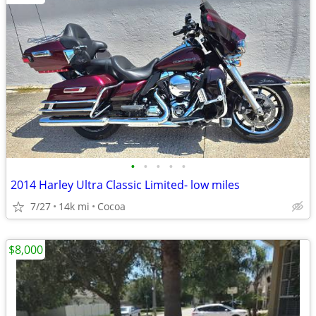
•
•
•
•
•
2014 Harley Ultra Classic Limited- low miles
7/27
14k mi
Cocoa
$8,000