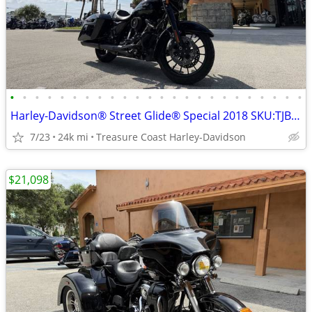
•
•
•
•
•
•
•
•
•
•
•
•
•
•
•
•
•
•
•
•
•
•
•
•
Harley-Davidson® Street Glide® Special 2018 SKU:TJB668802
7/23
24k mi
Treasure Coast Harley-Davidson
$21,098