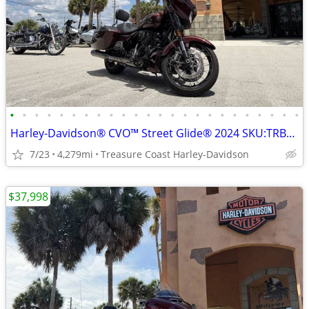
•
•
•
•
•
•
•
•
•
•
•
•
•
•
•
•
•
•
•
•
•
•
•
•
Harley-Davidson® CVO™ Street Glide® 2024 SKU:TRB956308
7/23
4,279mi
Treasure Coast Harley-Davidson
$37,998