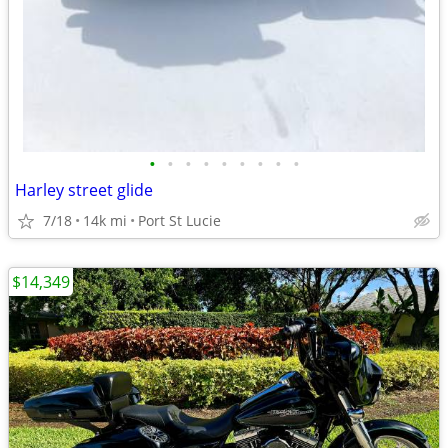
•
•
•
•
•
•
•
•
•
Harley street glide
7/18
14k mi
Port St Lucie
$14,349