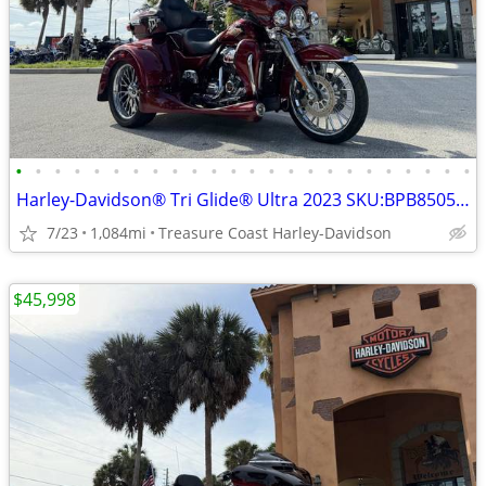
•
•
•
•
•
•
•
•
•
•
•
•
•
•
•
•
•
•
•
•
•
•
•
•
Harley-Davidson® Tri Glide® Ultra 2023 SKU:BPB850560
7/23
1,084mi
Treasure Coast Harley-Davidson
$45,998