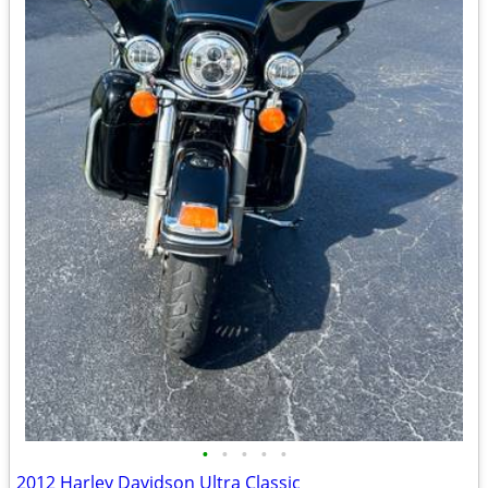
•
•
•
•
•
2012 Harley Davidson Ultra Classic