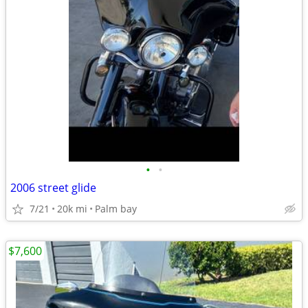
•
•
2006 street glide
7/21
20k mi
Palm bay
$7,600