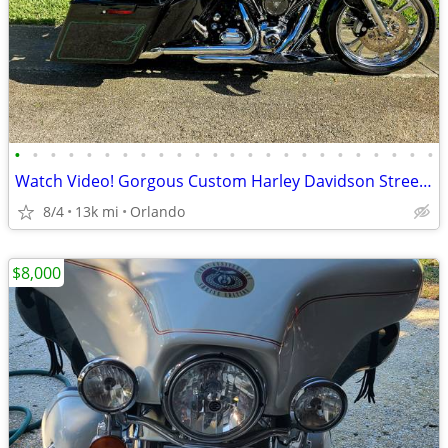
•
•
•
•
•
•
•
•
•
•
•
•
•
•
•
•
•
•
•
•
•
•
•
•
Watch Video! Gorgous Custom Harley Davidson Street Glide
8/4
13k mi
Orlando
$8,000