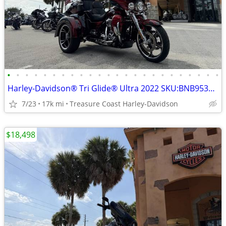
•
•
•
•
•
•
•
•
•
•
•
•
•
•
•
•
•
•
•
•
•
•
•
•
Harley-Davidson® Tri Glide® Ultra 2022 SKU:BNB953348
7/23
17k mi
Treasure Coast Harley-Davidson
$18,498