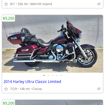
8/1
35k mi
Merritt Island
$9,200
•
•
•
•
•
2014 Harley Ultra Classic Limited
7/29
14k mi
Cocoa
$9,200