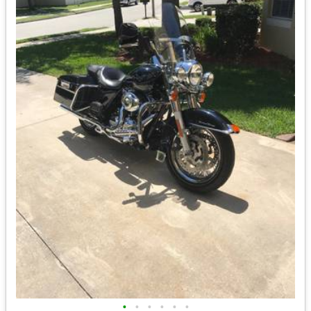
•
•
•
•
•
•