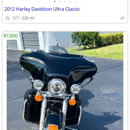
•
•
•
•
•
2012 Harley Davidson Ultra Classic
7/7
22k mi
$7,600