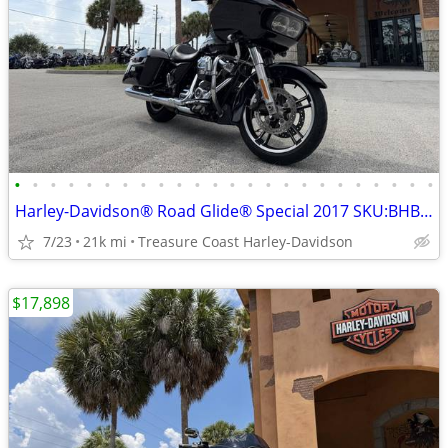
•
•
•
•
•
•
•
•
•
•
•
•
•
•
•
•
•
•
•
•
•
•
•
•
Harley-Davidson® Road Glide® Special 2017 SKU:BHB627296
7/23
21k mi
Treasure Coast Harley-Davidson
$17,898