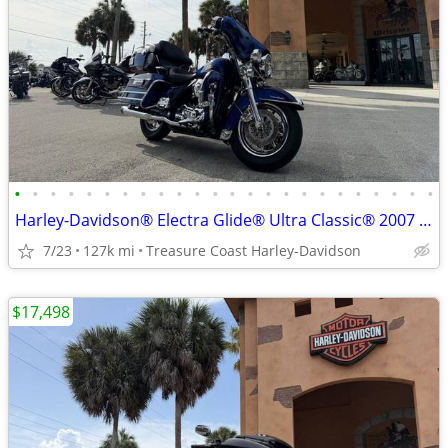
•
•
•
•
•
•
•
•
•
•
•
•
•
•
•
•
•
•
•
•
•
•
•
•
Harley-Davidson® Electra Glide® Ultra Classic® 2007 SKU:T7Y659514
7/23
127k mi
Treasure Coast Harley-Davidson
$17,498