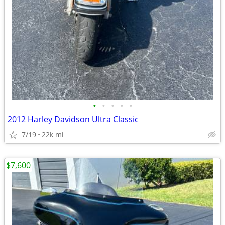
•
•
•
•
•
2012 Harley Davidson Ultra Classic
7/19
22k mi
$7,600