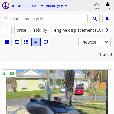
Indialantic ± 5.0 mi
motorcycles
post
acct
+
price
sold by
engine displacement (CC)
st
newest
1
of 60
$6,000