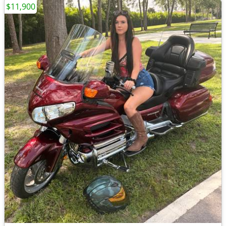
$11,900