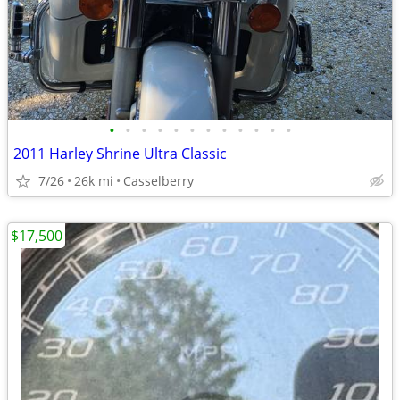
•
•
•
•
•
•
•
•
•
•
•
•
2011 Harley Shrine Ultra Classic
7/26
26k mi
Casselberry
$17,500