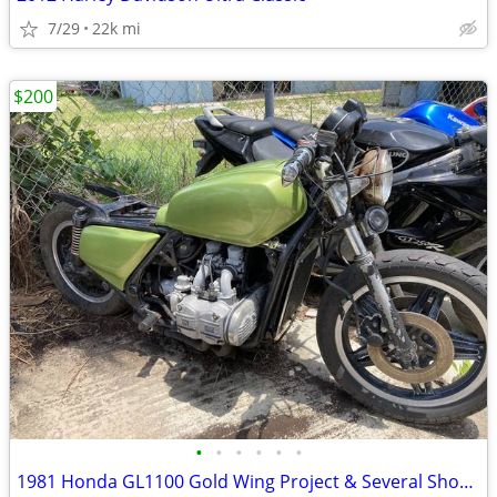
7/29
22k mi
$200
•
•
•
•
•
•
1981 Honda GL1100 Gold Wing Project & Several Shop Project Bikes