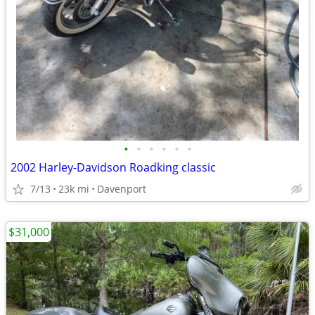
•
•
•
•
•
•
2002 Harley-Davidson Roadking classic
7/13
23k mi
Davenport
$31,000