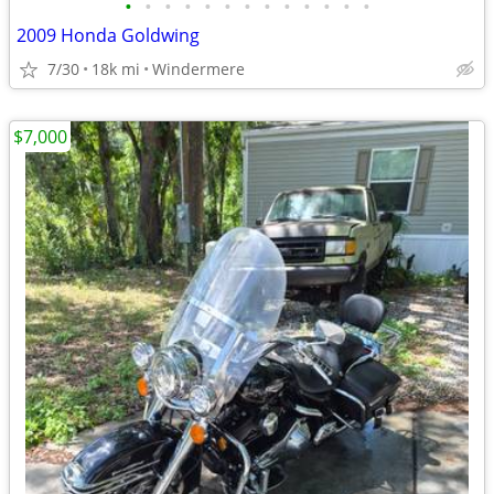
•
•
•
•
•
•
•
•
•
•
•
•
•
2009 Honda Goldwing
7/30
18k mi
Windermere
$7,000