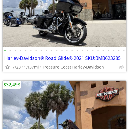
•
•
•
•
•
•
•
•
•
•
•
•
•
•
•
•
•
•
•
•
•
•
•
•
Harley-Davidson® Road Glide® 2021 SKU:BMB623285
7/23
1,137mi
Treasure Coast Harley-Davidson
$32,498