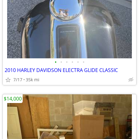
•
•
•
•
•
•
2010 HARLEY DAVIDSON ELECTRA GLIDE CLASSIC
7/17
35k mi
$14,000