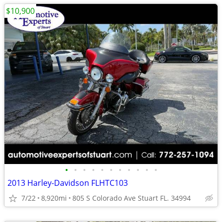
$10,900
•
•
•
•
•
•
•
•
•
•
•
2013 Harley-Davidson FLHTC103
7/22
8,920mi
805 S Colorado Ave Stuart FL. 34994