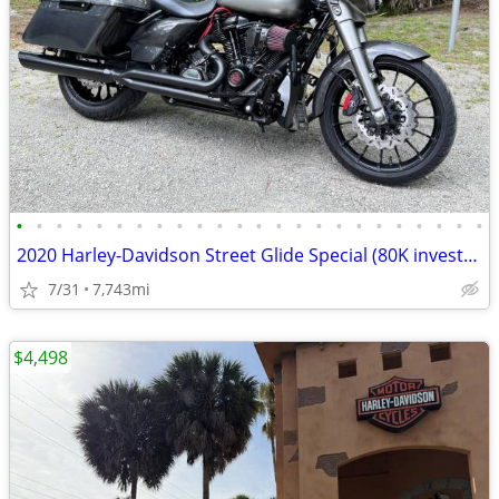
•
•
•
•
•
•
•
•
•
•
•
•
•
•
•
•
•
•
•
•
•
•
•
•
2020 Harley-Davidson Street Glide Special (80K invested)
7/31
7,743mi
$4,498