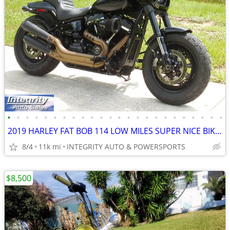
•
•
•
•
•
•
•
•
•
•
•
•
•
•
•
•
•
•
•
•
•
•
•
•
2019 HARLEY FAT BOB 114 LOW MILES SUPER NICE BIKE NO BS FEES HERE!!!!!
8/4
11k mi
INTEGRITY AUTO & POWERSPORTS
$8,500