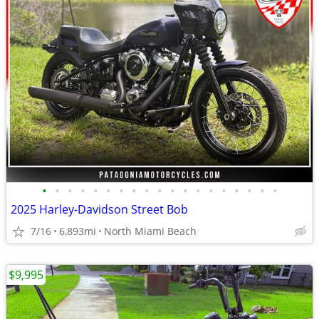
•
•
•
•
•
•
•
•
•
•
•
•
•
•
•
•
•
•
•
2025 Harley-Davidson Street Bob
7/16
6,893mi
North Miami Beach
$9,995