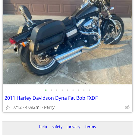
•
•
•
•
•
•
•
•
•
2011 Harley Davidson Dyna Fat Bob FXDF
7/12
4,092mi
Perry
help
safety
privacy
terms