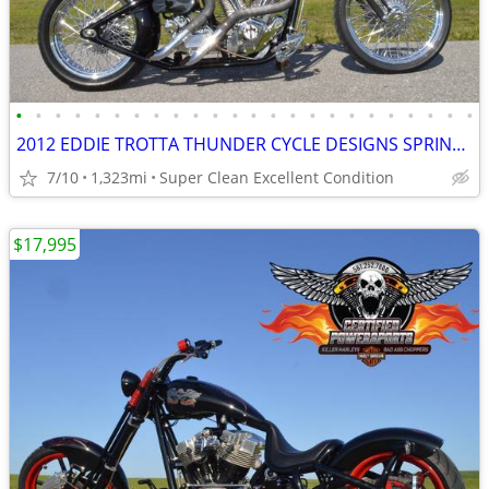
•
•
•
•
•
•
•
•
•
•
•
•
•
•
•
•
•
•
•
•
•
•
•
•
2012 EDDIE TROTTA THUNDER CYCLE DESIGNS SPRINGER BOBBER CHOPPER
7/10
1,323mi
Super Clean Excellent Condition
$17,995