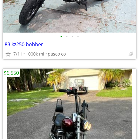
•
•
•
•
83 kz250 bobber
7/11
1000k mi
pasco co
$6,550