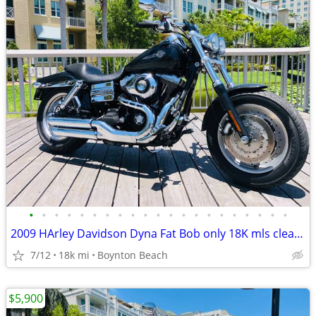
•
•
•
•
•
•
•
•
•
•
•
•
•
•
•
•
•
•
•
•
•
2009 HArley Davidson Dyna Fat Bob only 18K mls clean FINANCING
7/12
18k mi
Boynton Beach
$5,900