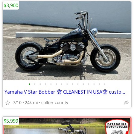
$3,900
•
•
•
•
•
•
•
•
•
•
•
•
•
•
•
Yamaha V Star Bobber 🏆 CLEANEST IN USA🏆 custom with FL title in hand
7/10
24k mi
collier county
$5,999