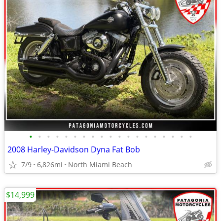
•
•
•
•
•
•
•
•
•
•
•
•
•
•
•
•
•
•
•
2008 Harley-Davidson Dyna Fat Bob
7/9
6,826mi
North Miami Beach
$14,999