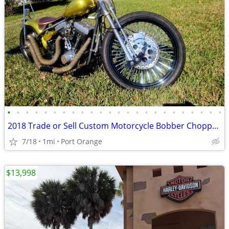
•
•
•
•
•
•
•
•
•
•
•
•
•
•
•
•
•
•
•
•
•
•
•
•
2018 Trade or Sell Custom Motorcycle Bobber Chopper Springer
7/18
1mi
Port Orange
$13,998