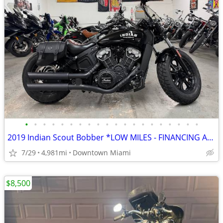
•
•
•
•
•
•
•
•
•
•
•
•
•
•
•
•
•
•
•
•
2019 Indian Scout Bobber *LOW MILES - FINANCING AVAILABLE*
7/29
4,981mi
Downtown Miami
$8,500