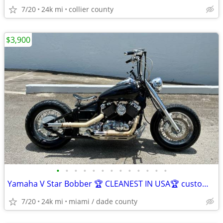
7/20
24k mi
collier county
$3,900
•
•
•
•
•
•
•
•
•
•
•
•
•
Yamaha V Star Bobber 🏆 CLEANEST IN USA🏆 custom with FL title in hand
7/20
24k mi
miami / dade county