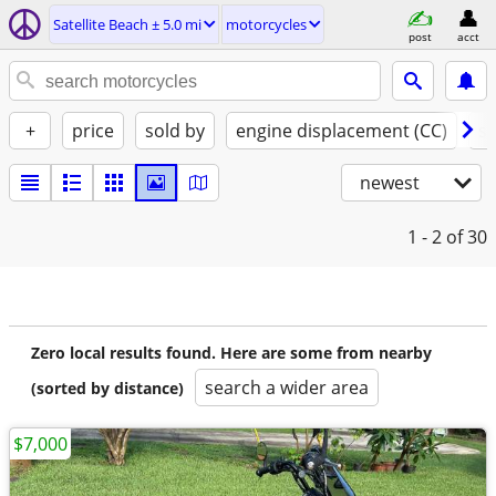
Satellite Beach ± 5.0 mi
motorcycles
post
acct
+
price
sold by
engine displacement (CC)
st
newest
1 - 2
of 30
Zero local results found. Here are some from nearby
search a wider area
(sorted by distance)
$7,000