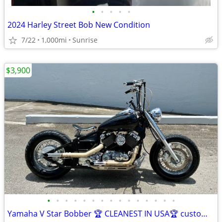
•
•
•
•
•
2024 Harley Street Bob New Condition
7/22
1,000mi
Sunrise
$3,900
•
•
•
•
•
•
•
•
•
•
•
•
•
•
•
Yamaha V Star Bobber 🏆 CLEANEST IN USA🏆 custom with FL title in hand