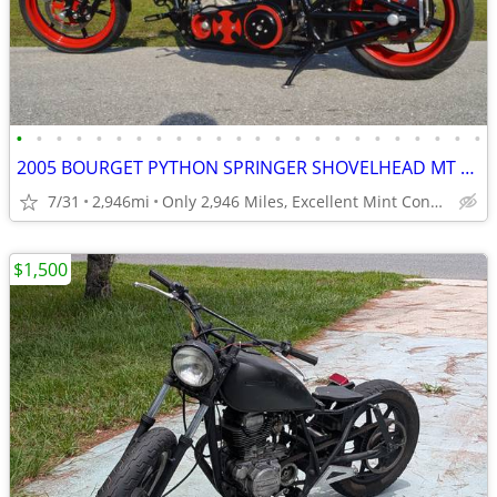
•
•
•
•
•
•
•
•
•
•
•
•
•
•
•
•
•
•
•
•
•
•
•
•
2005 BOURGET PYTHON SPRINGER SHOVELHEAD MT BOBBER CHOPPER
7/31
2,946mi
Only 2,946 Miles, Excellent Mint Condition.
$1,500