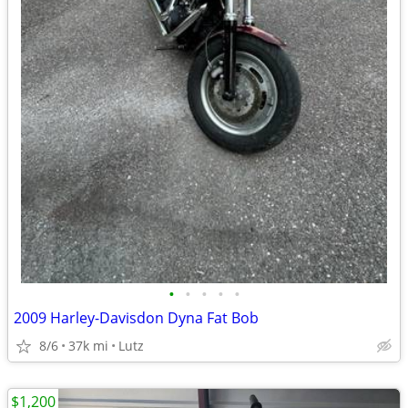
•
•
•
•
•
2009 Harley-Davisdon Dyna Fat Bob
8/6
37k mi
Lutz
$1,200