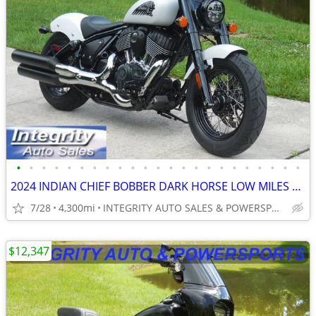
•
•
•
•
•
•
•
•
•
•
•
•
•
•
•
•
•
•
•
•
•
•
•
2024 INDIAN CHIEF BOBBER DARK HORSE LOW MILES FLAWLESS NO BS FEES
7/28
4,300mi
INTEGRITY AUTO SALES & POWERSPORTS
$12,347