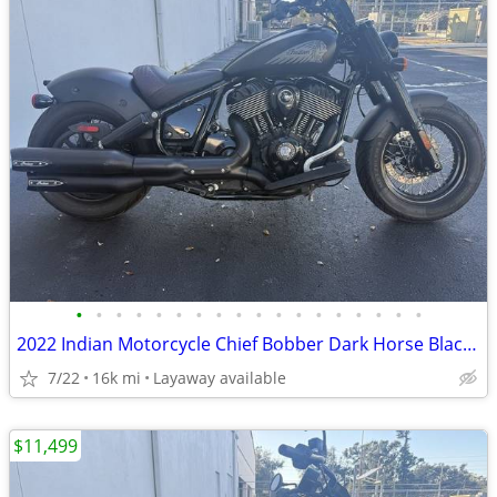
•
•
•
•
•
•
•
•
•
•
•
•
•
•
•
•
•
•
2022 Indian Motorcycle Chief Bobber Dark Horse Black Smoke
7/22
16k mi
Layaway available
$11,499