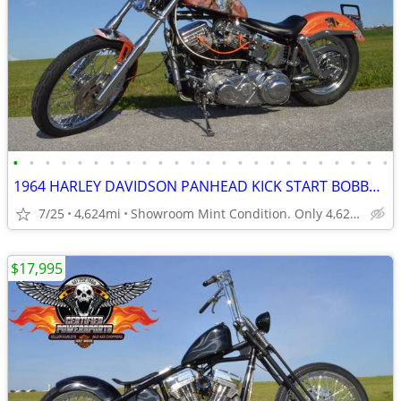
•
•
•
•
•
•
•
•
•
•
•
•
•
•
•
•
•
•
•
•
•
•
•
•
1964 HARLEY DAVIDSON PANHEAD KICK START BOBBER MINT CONDITION
7/25
4,624mi
Showroom Mint Condition. Only 4,624 Miles.
$17,995