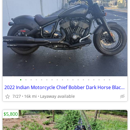
•
•
•
•
•
•
•
•
•
•
•
•
•
•
•
•
•
•
2022 Indian Motorcycle Chief Bobber Dark Horse Black Smoke
7/27
16k mi
Layaway available
$5,800