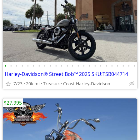
•
•
•
•
•
•
•
•
•
•
•
•
•
•
•
•
•
•
•
•
•
•
•
•
Harley-Davidson® Street Bob™ 2025 SKU:TSB044714
7/23
20k mi
Treasure Coast Harley-Davidson
$27,995