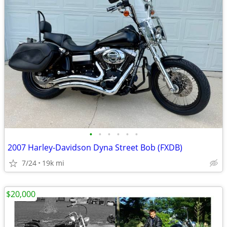
•
•
•
•
•
•
2007 Harley-Davidson Dyna Street Bob (FXDB)
7/24
19k mi
$20,000