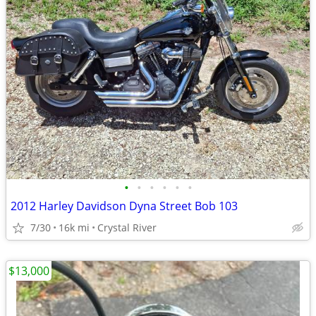
•
•
•
•
•
•
2012 Harley Davidson Dyna Street Bob 103
7/30
16k mi
Crystal River
$13,000