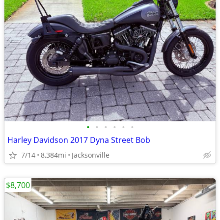
•
•
•
•
•
•
Harley Davidson 2017 Dyna Street Bob
7/14
8,384mi
Jacksonville
$8,700