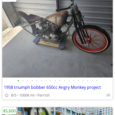
•
•
•
•
•
•
•
•
•
•
•
•
•
•
•
•
•
•
1958 triumph bobber 650cc Angry Monkey project
8/5
1000k mi
Parrish
$5,600