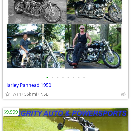
•
•
•
•
•
•
•
•
Harley Panhead 1950
7/14
56k mi
NSB
$9,999