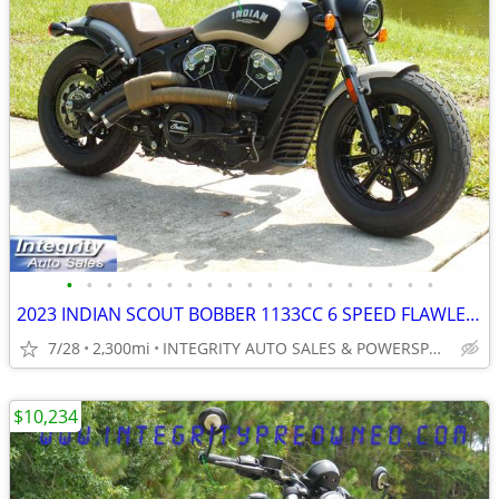
•
•
•
•
•
•
•
•
•
•
•
•
•
•
•
•
•
•
•
2023 INDIAN SCOUT BOBBER 1133CC 6 SPEED FLAWLESS BIKE NO BS FEES
7/28
2,300mi
INTEGRITY AUTO SALES & POWERSPORTS
$10,234