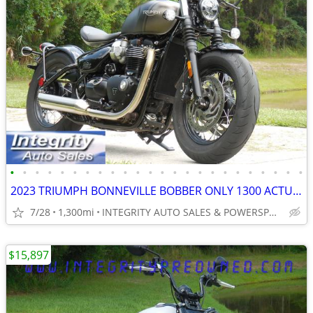
•
•
•
•
•
•
•
•
•
•
•
•
•
•
•
•
•
•
•
•
•
•
•
•
2023 TRIUMPH BONNEVILLE BOBBER ONLY 1300 ACTUAL MILES LIKE NEW BIKE!!!
7/28
1,300mi
INTEGRITY AUTO SALES & POWERSPORTS
$15,897