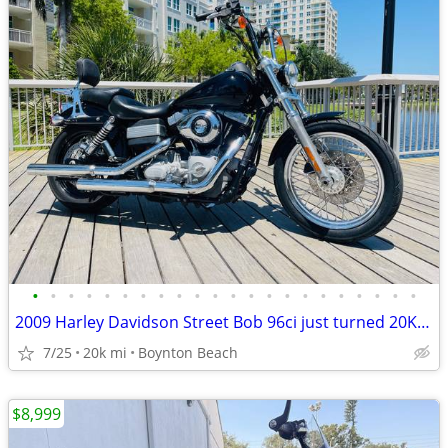
•
•
•
•
•
•
•
•
•
•
•
•
•
•
•
•
•
•
•
•
•
•
2009 Harley Davidson Street Bob 96ci just turned 20K FINANCING
7/25
20k mi
Boynton Beach
$8,999