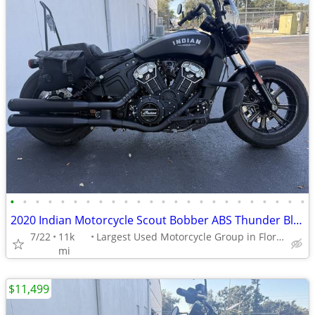
•
•
•
•
•
•
•
•
•
•
•
•
•
•
•
•
•
•
•
•
•
•
•
•
2020 Indian Motorcycle Scout Bobber ABS Thunder Black Smoke
7/22
11k
Largest Used Motorcycle Group in Florida
mi
$11,499