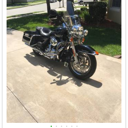
•
•
•
•
•
•