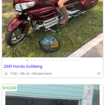
•
•
•
•
•
•
•
•
•
•
•
•
•
2009 Honda Goldwing
7/30
18k mi
Windermere
$10,500