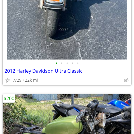
•
•
•
•
•
2012 Harley Davidson Ultra Classic
7/29
22k mi
$200