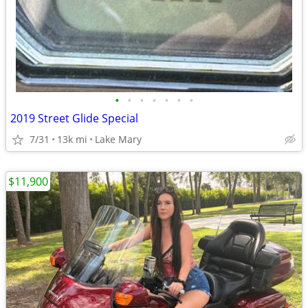
•
•
•
•
•
•
•
2019 Street Glide Special
7/31
13k mi
Lake Mary
$11,900