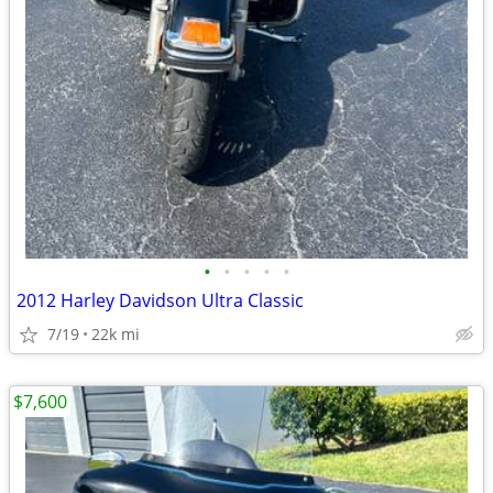
•
•
•
•
•
2012 Harley Davidson Ultra Classic
7/19
22k mi
$7,600