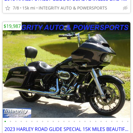
7/8
15k mi
INTEGRITY AUTO & POWERSPORTS
$19,987
•
•
•
•
•
•
•
•
•
•
•
•
•
•
•
•
•
•
•
•
•
•
•
•
2023 HARLEY ROAD GLIDE SPECIAL 15K MILES BEAUTIFUL BIKE NO BS FEES