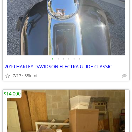
•
•
•
•
•
•
2010 HARLEY DAVIDSON ELECTRA GLIDE CLASSIC
7/17
35k mi
$14,000