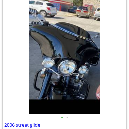
•
•
2006 street glide