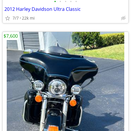
•
•
•
•
•
2012 Harley Davidson Ultra Classic
7/7
22k mi
$7,600