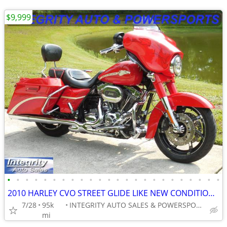
$9,999
•
•
•
•
•
•
•
•
•
•
•
•
•
•
•
•
•
•
•
•
•
•
•
•
2010 HARLEY CVO STREET GLIDE LIKE NEW CONDITION NO BS DEALER FEES HERE
7/28
95k
INTEGRITY AUTO SALES & POWERSPORTS
mi