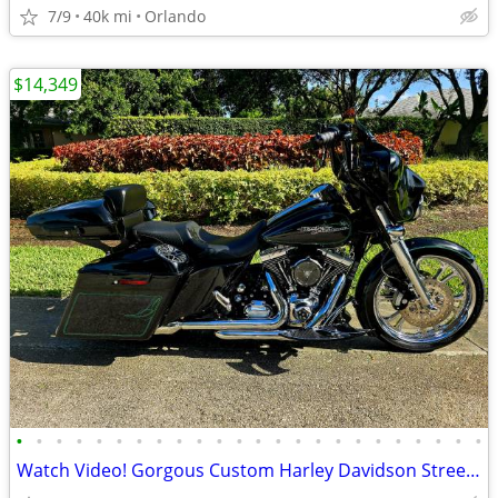
7/9
40k mi
Orlando
$14,349
•
•
•
•
•
•
•
•
•
•
•
•
•
•
•
•
•
•
•
•
•
•
•
•
Watch Video! Gorgous Custom Harley Davidson Street Glide