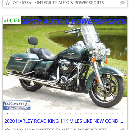
7/9
633mi
INTEGRITY AUTO & POWERSPORTS
$14,326
•
•
•
•
•
•
•
•
•
•
•
•
•
•
•
•
•
•
•
•
•
•
•
2020 HARLEY ROAD KING 11K MILES LIKE NEW CONDITION NEW TIRES NO BS FEE
7/10
11k mi
INTEGRITY AUTO & POWERSPORTS