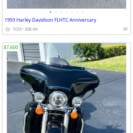
•
•
•
•
•
•
•
1993 Harley Davidson FLHTC Anniversary
7/23
32k mi
$7,600