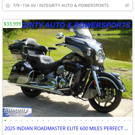
7/9
15k mi
INTEGRITY AUTO & POWERSPORTS
$33,999
•
•
•
•
•
•
•
•
•
•
•
•
•
•
•
•
•
•
•
•
•
•
•
•
2025 INDIAN ROADMASTER ELITE 600 MILES PERFECT FULL WARRANTY NO BS FEE