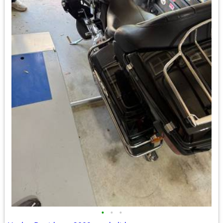
•
•
•