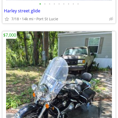
•
•
•
•
•
•
•
•
•
Harley street glide
7/18
14k mi
Port St Lucie
$7,000