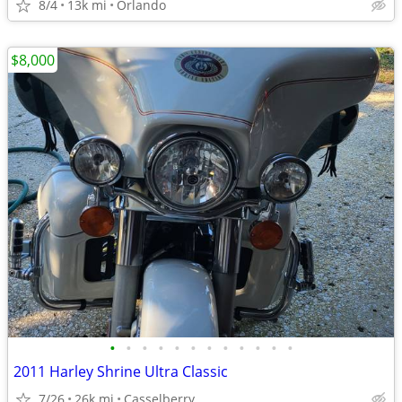
8/4
13k mi
Orlando
$8,000
•
•
•
•
•
•
•
•
•
•
•
•
2011 Harley Shrine Ultra Classic
7/26
26k mi
Casselberry