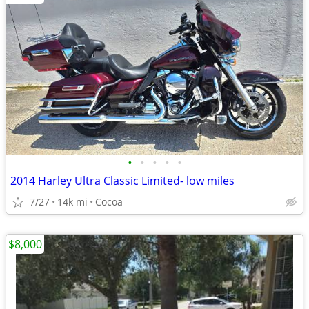
•
•
•
•
•
2014 Harley Ultra Classic Limited- low miles
7/27
14k mi
Cocoa
$8,000