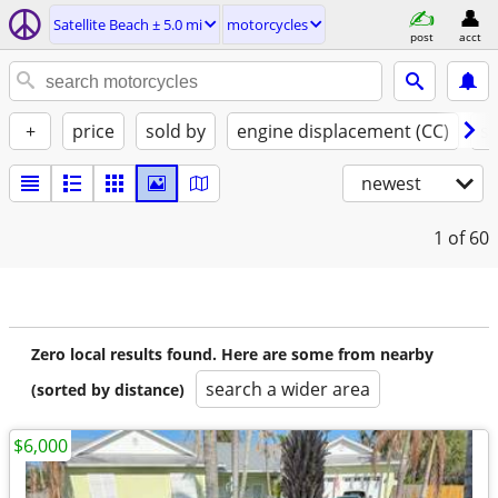
Satellite Beach ± 5.0 mi
motorcycles
post
acct
+
price
sold by
engine displacement (CC)
st
newest
1
of 60
Zero local results found. Here are some from nearby
search a wider area
(sorted by distance)
$6,000