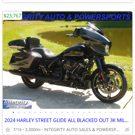
$23,767
•
•
•
•
•
•
•
•
•
•
•
•
•
•
•
•
•
•
•
•
•
2024 HARLEY STREET GLIDE ALL BLACKED OUT 3K MILES FLAWLESS NO BS FEES!
7/16
3,300mi
INTEGRITY AUTO SALES & POWERSPORTS