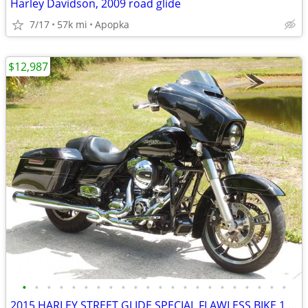
Harley Davidson, 2009 road glide
7/17
57k mi
Apopka
$12,987
•
•
•
•
•
•
•
•
•
•
•
•
•
•
•
•
•
•
•
•
•
•
2015 HARLEY STREET GLIDE SPECIAL FLAWLESS BIKE 14K MILES NO BS FEES!!!