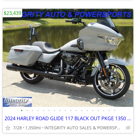
$23,439
•
•
•
•
•
•
•
•
•
•
•
•
•
•
•
•
•
•
2024 HARLEY ROAD GLIDE 117 BLACK OUT PKGE 1350 MILES NO BS FEES HERE!!
7/28
1,350mi
INTEGRITY AUTO SALES & POWERSPORTS