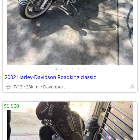
•
•
•
•
•
•
2002 Harley-Davidson Roadking classic
7/13
23k mi
Davenport
$5,500