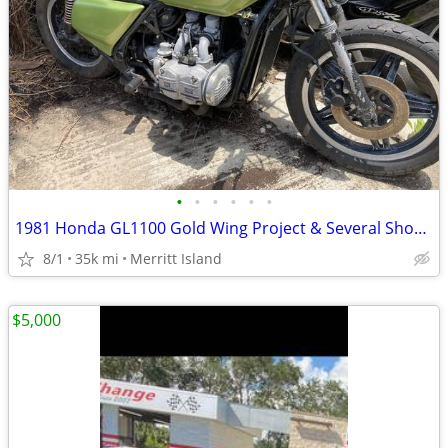
•
•
•
•
•
•
1981 Honda GL1100 Gold Wing Project & Several Shop Project Bikes
8/1
35k mi
Merritt Island
$5,000