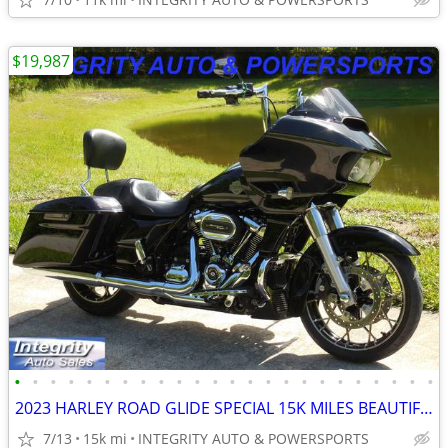
$19,987
•
•
•
•
•
•
•
•
•
•
•
•
•
•
•
•
•
•
•
•
•
•
•
•
2023 HARLEY ROAD GLIDE SPECIAL 15K MILES BEAUTIFUL BIKE NO BS FEES
7/13
15k mi
INTEGRITY AUTO & POWERSPORTS